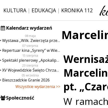
KULTURA
|
EDUKACJA
|
KRONIKA 112
Kalendarz wydarzeń
Marceli
08 maja
Wystawa „Wilk. Zwierzęta przeklęte”
07 sierpnia
Repertuar kina „Syreny” w Wieluniu w dn. od 7 do 13 sierpnia
Wernisa
15 sierpnia
Spektakl plenerowy „Apokalipsa”
23 sierpnia
Marcelin
XV Wojewódzkie Święto Chrzanu
05 września
Bieszczadzkie Granie 2026
pt. „Cza
Wszystkie wydarzenia >>
Społeczność
W ramach 