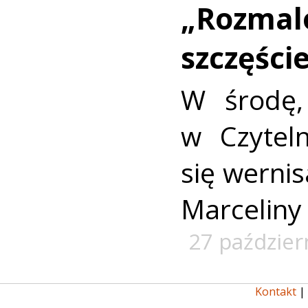
„Rozma
szczęści
W środę,
w Czyteln
się wernis
Marceliny
27 paździer
Kontakt
|