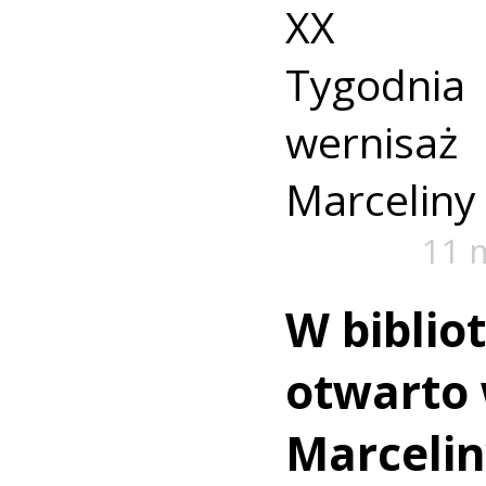
XX Ogó
Tygodnia B
wernisa
Marceliny
11 
W biblio
otwarto
Marcelin