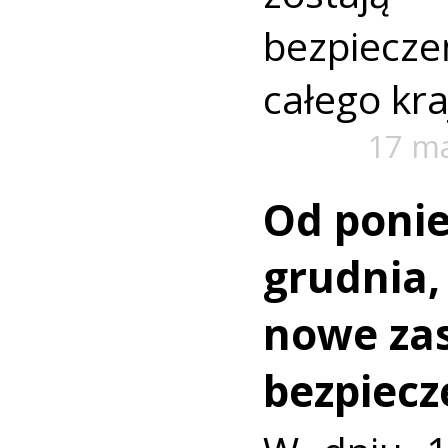
bezpiecz
całego kra
17 m
Od ponie
grudnia,
nowe za
bezpiec