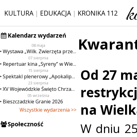
KULTURA
|
EDUKACJA
|
KRONIKA 112
Kalendarz wydarzeń
Kwaran
08 maja
Wystawa „Wilk. Zwierzęta przeklęte”
07 sierpnia
Repertuar kina „Syreny” w Wieluniu w dn. od 7 do 13 sierpnia
Od 27 ma
15 sierpnia
Spektakl plenerowy „Apokalipsa”
23 sierpnia
restrykcj
XV Wojewódzkie Święto Chrzanu
05 września
Bieszczadzkie Granie 2026
na Wiel
Wszystkie wydarzenia >>
Społeczność
W dniu 25