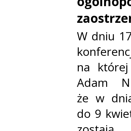
ogólnopo
zaostrzen
W dniu 17
konfere
na której
Adam Nie
że w dni
do 9 kwi
zostaj