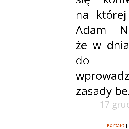
na której
Adam Nie
że w dni
do 17
wprowadz
zasady be
17 gru
Kontakt
|