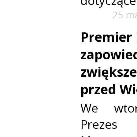
dotyczące 
25 m
Premier
zapowied
zwiększe
przed W
We wtor
Prezes 