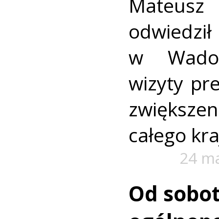
Mateus
odwiedz
w Wadow
wizyty pr
zwiększe
całego kra
24 m
Od sobot