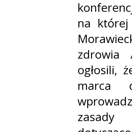
konfere
na które
Morawiec
zdrowia 
ogłosili,
marca 
wprowadz
zasady 