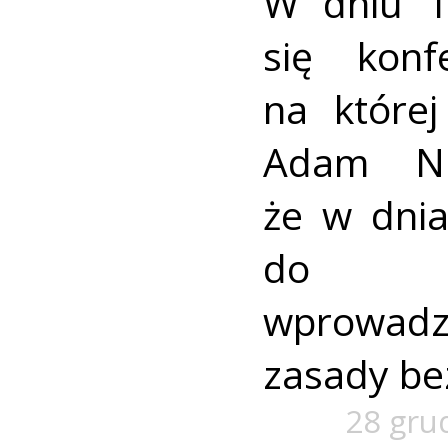
W dniu 1
się konf
na której
Adam Nie
że w dni
do 17
wprowadz
zasady be
28 gru