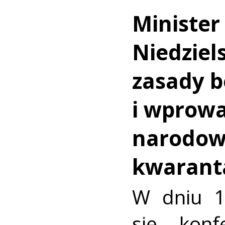
Ministe
Niedziel
zasady b
i wprow
narodow
kwarant
W dniu 1
się konf