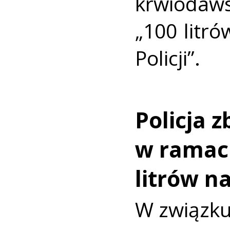
krwiodaw
„100 litró
Policji”.
Policja 
w ramach
litrów na
W związku