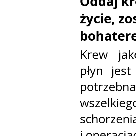
Oddaj kr
życie, zo
bohate
Krew jak
płyn jes
potrzebna
wszelk
schorzeni
i operacja