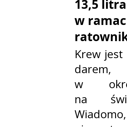
13,5 litr
w ramach
ratownik
Krew jest
darem,
w okre
na świe
Wiadom