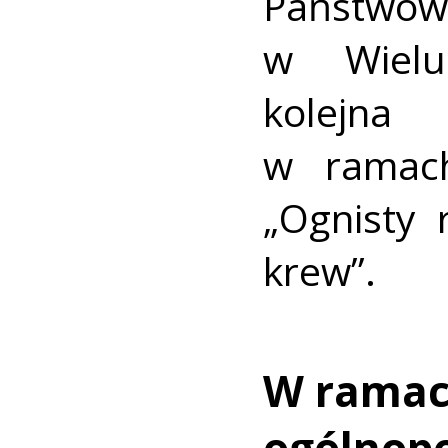
Państwowe
w Wielu
kolejna
w ramach
„Ognisty 
krew”.
W rama
ogólnopo