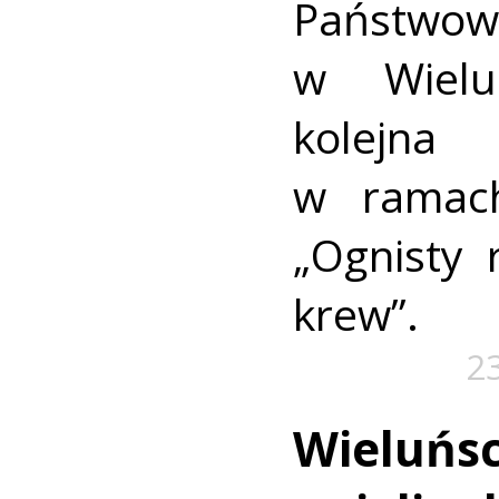
Państwowe
w Wielu
kolejna
w ramach
„Ognisty 
krew”.
2
Wieluńsc