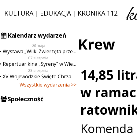
KULTURA
|
EDUKACJA
|
KRONIKA 112
Kalendarz wydarzeń
Krew
08 maja
Wystawa „Wilk. Zwierzęta przeklęte”
07 sierpnia
Repertuar kina „Syreny” w Wieluniu w dn. od 7 do 13 sierpnia
14,85 lit
23 sierpnia
XV Wojewódzkie Święto Chrzanu
Wszystkie wydarzenia >>
w ramach
Społeczność
ratownik
Komend