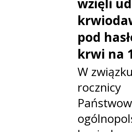
wzięli ud
krwioda
pod hasł
krwi na 
W związku
rocznicy 
Państwo
ogólno