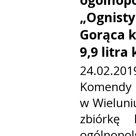
„Ognisty
Gorąca 
9,9 litra
24.02.20
Komendy
w Wielun
zbiórkę
ogólnopols