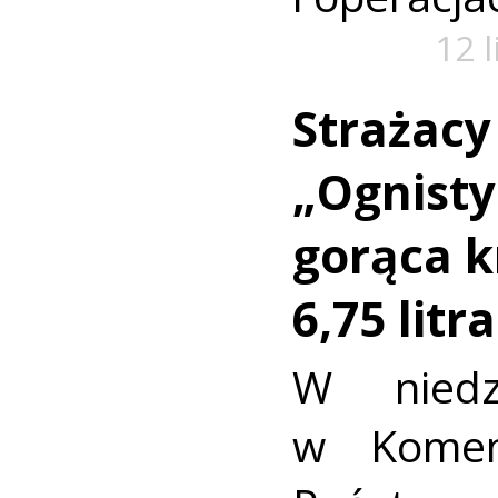
12 
Strażacy
„Ognisty
gorąca k
6,75 litr
W niedz
w Komen