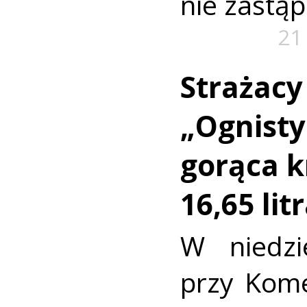
nie zastąp
21
Strażacy
„Ognisty
gorąca k
16,65 lit
W niedzi
przy Kom