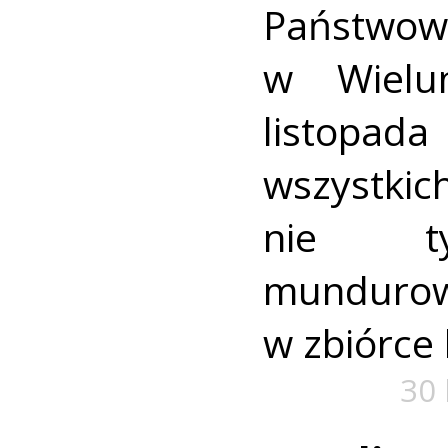
Państwowe
w Wielu
listop
wszystk
nie ty
munduro
w zbiórce 
30 