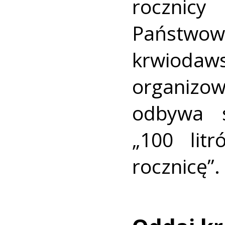
rocznicy 
Państw
krwiodaw
organizow
odbywa 
„100 lit
rocznicę”.