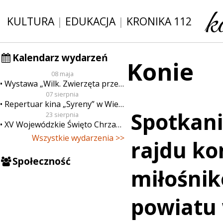
KULTURA
|
EDUKACJA
|
KRONIKA 112
Kalendarz wydarzeń
Konie
08 maja
Wystawa „Wilk. Zwierzęta przeklęte”
07 sierpnia
Repertuar kina „Syreny” w Wieluniu w dn. od 7 do 13 sierpnia
Spotkani
23 sierpnia
XV Wojewódzkie Święto Chrzanu
Wszystkie wydarzenia >>
rajdu k
Społeczność
miłośnik
powiatu 