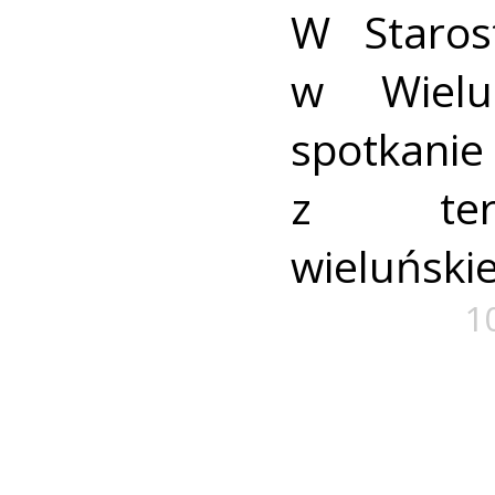
W Staros
w Wielu
spotkani
z ter
wieluński
1