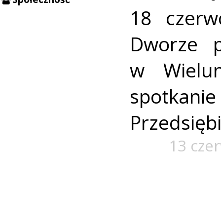
18 czer
Dworze 
w Wielun
spotkanie
Przedsięb
13 cze