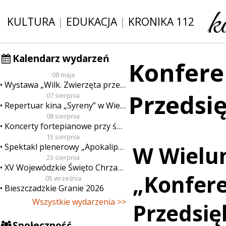
KULTURA
|
EDUKACJA
|
KRONIKA 112
Kalendarz wydarzeń
Konfere
08 maja
Wystawa „Wilk. Zwierzęta przeklęte”
Przedsi
07 sierpnia
Repertuar kina „Syreny” w Wieluniu w dn. od 7 do 13 sierpnia
08 sierpnia
Koncerty fortepianowe przy świecach
15 sierpnia
Spektakl plenerowy „Apokalipsa”
W Wielun
23 sierpnia
XV Wojewódzkie Święto Chrzanu
„Konfere
05 września
Bieszczadzkie Granie 2026
Wszystkie wydarzenia >>
Przedsię
Społeczność