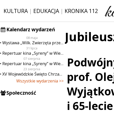
KULTURA
|
EDUKACJA
|
KRONIKA 112
Kalendarz wydarzeń
Jubileus
08 maja
Wystawa „Wilk. Zwierzęta przeklęte”
31 lipca
Repertuar kina „Syreny” w Wieluniu w dn. od 31 lipca do 6 sierpnia
Podwójny
07 sierpnia
Repertuar kina „Syreny” w Wieluniu w dn. od 7 do 13 sierpnia
23 sierpnia
prof. Ole
XV Wojewódzkie Święto Chrzanu
Wszystkie wydarzenia >>
Wyjątko
Społeczność
i 65-leci