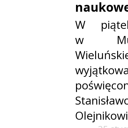
naukowe
W piąte
w Muz
Wieluńs
wyjątko
poświęc
Stanisła
Olejnikowi