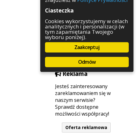
Rozrywka
Ciasteczka
Służby
Sport
Cookies wykorzystujemy w celach
analitycznych i personalizacji (w
Środowisko
tym zapamiętania Twojego
Szkolnictwo
wyboru poniżej).
Wydarzenia
Zaakceptuj
Zapowiedzi
Zdrowie
Odmów
Reklama
Jesteś zainteresowany
zareklamowaniem się w
naszym serwisie?
Sprawdź dostępne
możliwości współpracy!
Oferta reklamowa