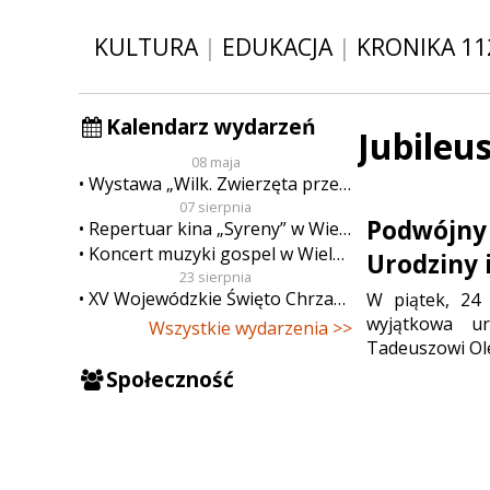
KULTURA
|
EDUKACJA
|
KRONIKA 11
Kalendarz wydarzeń
Jubileu
08 maja
Wystawa „Wilk. Zwierzęta przeklęte”
07 sierpnia
Podwójny 
Repertuar kina „Syreny” w Wieluniu w dn. od 7 do 13 sierpnia
Koncert muzyki gospel w Wieluniu
Urodziny 
23 sierpnia
XV Wojewódzkie Święto Chrzanu
W piątek, 24 
wyjątkowa ur
Wszystkie wydarzenia >>
Tadeuszowi Ole
Społeczność