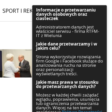
Informacje o przetwarzaniu
SPORT I REKREACJA
|
INWESTYCJE
danych osobowych oraz
ciasteczek
Administratorem danych jest
Szukaj
właściciel serwisu - firma RTFM-
IT z Wielunia
Jakie dane przetwarzamy i w
jakim celu?
Kategorie
Strona wykorzystuje rozwiązania
firm Google i Facebook służące do
Architektura
analizowania ruchu na stronie
Gospodarka
oraz personalizacji
Handel
wyświetlanych treści.
Infrastruktura
Jakie masz prawa w stosunku
Komunikaty
do przetwarzanych danych?
Kultura
Możesz w każdej chwili zażądać
Polityka
wglądu, poprawienia, usunięcia
Pozostałe
lub ograniczenia przetwarzania
Psychologia
danych. Więcej na ten temat
Rolnictwo
znajdziesz w
Polityce Prywatności