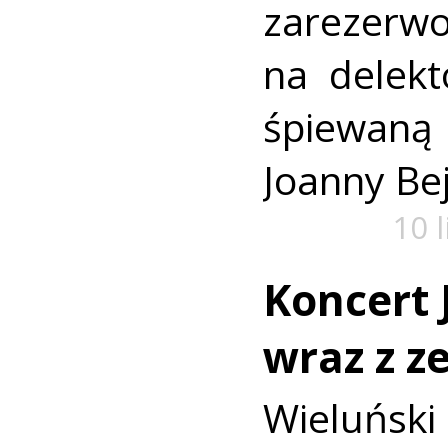
zareze
na delekt
śpiewan
Joanny Be
10 
Koncert
wraz z z
Wieluńs