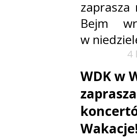
zaprasza 
Bejm wr
w niedzielę
4 
WDK w W
zaprasza
koncertó
Wakacje