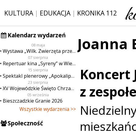
KULTURA
|
EDUKACJA
|
KRONIKA 112
Kalendarz wydarzeń
Joanna 
08 maja
Wystawa „Wilk. Zwierzęta przeklęte”
07 sierpnia
Repertuar kina „Syreny” w Wieluniu w dn. od 7 do 13 sierpnia
Koncert
15 sierpnia
Spektakl plenerowy „Apokalipsa”
23 sierpnia
z zespoł
XV Wojewódzkie Święto Chrzanu
05 września
Bieszczadzkie Granie 2026
Niedzielny
Wszystkie wydarzenia >>
mieszk
Społeczność