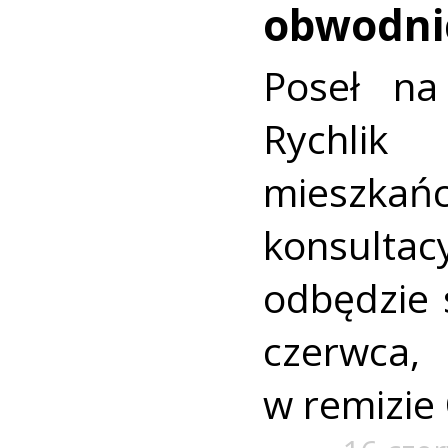
obwodni
Poseł n
Rychl
mieszkań
konsult
odbędzie 
czerwca
w remizie