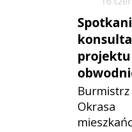
16 cze
Spotkan
konsulta
projektu
obwodni
Burmistr
Okras
mieszk