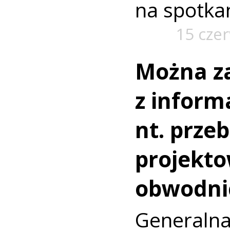
na spotkan
15 cze
Można za
z inform
nt. prze
projekt
obwodni
Generaln