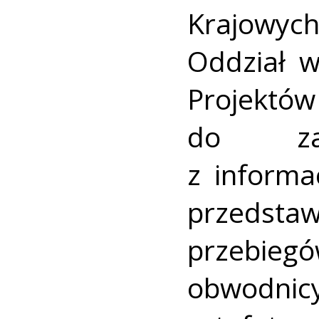
Krajowy
Oddział w
Projektów
do zap
z informa
przedstaw
przebieg
obwodnic