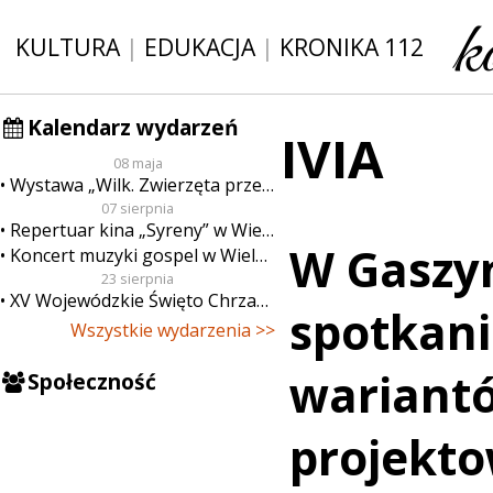
KULTURA
|
EDUKACJA
|
KRONIKA 112
Kalendarz wydarzeń
IVIA
08 maja
Wystawa „Wilk. Zwierzęta przeklęte”
07 sierpnia
Repertuar kina „Syreny” w Wieluniu w dn. od 7 do 13 sierpnia
W Gaszyn
Koncert muzyki gospel w Wieluniu
23 sierpnia
XV Wojewódzkie Święto Chrzanu
spotkani
Wszystkie wydarzenia >>
wariant
Społeczność
projekt