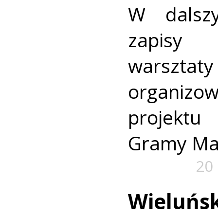
W dalsz
zapisy
warszt
organiz
projekt
Gramy Ma
20 
Wieluńsk