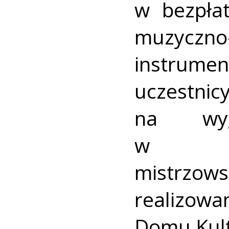
w bezpła
muzyczno
instrumen
uczestn
na wyg
w wa
mistrzows
realizow
Domu Kult