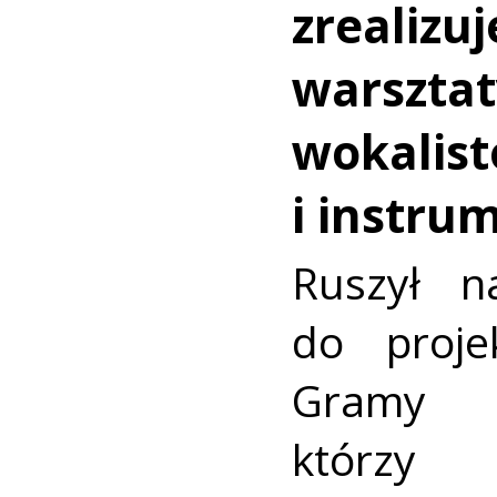
zrealizu
warsztat
wokalis
i instru
Ruszył n
do proje
Gramy
którzy