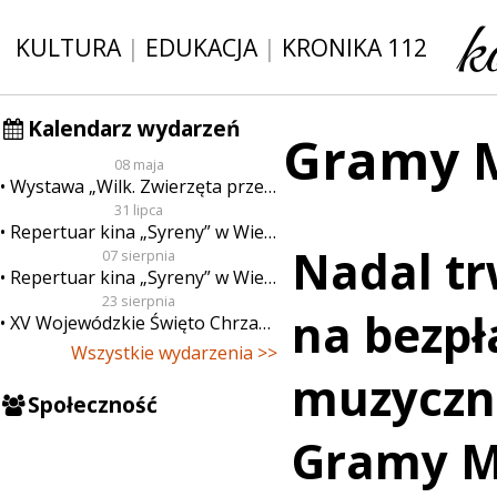
KULTURA
|
EDUKACJA
|
KRONIKA 112
Kalendarz wydarzeń
Gramy 
08 maja
Wystawa „Wilk. Zwierzęta przeklęte”
31 lipca
Repertuar kina „Syreny” w Wieluniu w dn. od 31 lipca do 6 sierpnia
Nadal tr
07 sierpnia
Repertuar kina „Syreny” w Wieluniu w dn. od 7 do 13 sierpnia
23 sierpnia
na bezpł
XV Wojewódzkie Święto Chrzanu
Wszystkie wydarzenia >>
muzyczn
Społeczność
Gramy 