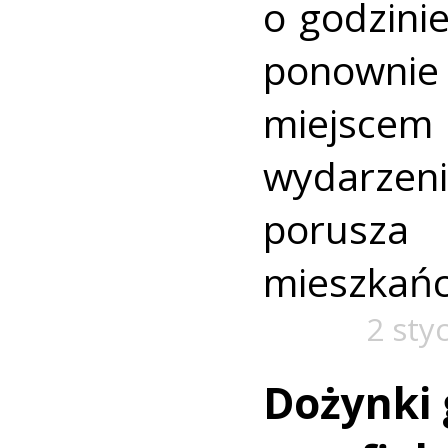
o godzinie
ponown
miejsce
wydarzen
poru
mieszkań
2 sty
Dożynki