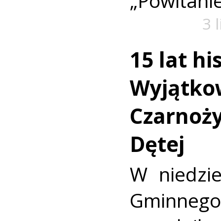
„Powitanie
3 
15 lat his
Wyjątkow
Czarnoży
Dętej
W niedzie
Gminnego