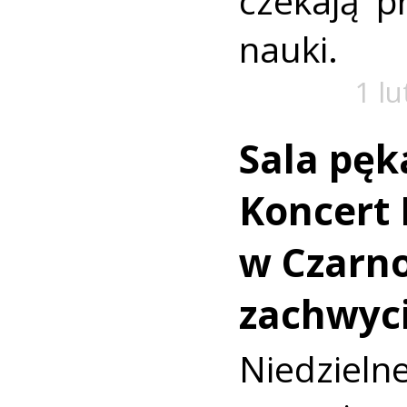
czekają p
nauki.
1 l
Sala pęk
Koncert
w Czarn
zachwyci
Niedziel