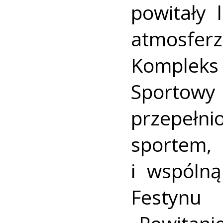
powitały 
atmosfe
Komplek
Sportowy 
przepeł
sporte
i wspóln
Festy