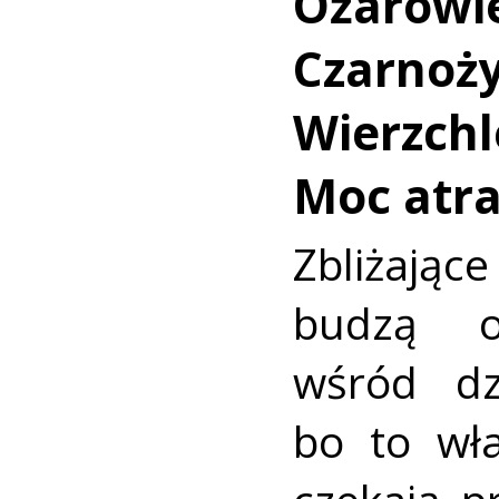
Ożarowie
Czarnoży
Wierzchl
Moc atrak
Zbliżając
budzą o
wśród dz
bo to wł