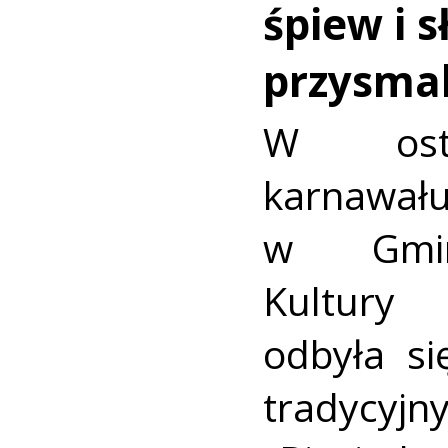
śpiew i s
przysma
W osta
karnawa
w Gmin
Kultury 
odbyła si
tradyc