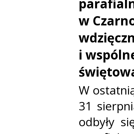
parafial
w Czarno
wdzięczn
i wspóln
świętow
W ostatnią
31 sierpn
odbyły si