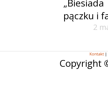
„Biesiad
pączku i f
2 m
Kontakt
|
Copyright