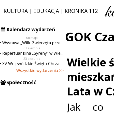
KULTURA
|
EDUKACJA
|
KRONIKA 112
Kalendarz wydarzeń
GOK Cza
08 maja
Wystawa „Wilk. Zwierzęta przeklęte”
07 sierpnia
Repertuar kina „Syreny” w Wieluniu w dn. od 7 do 13 sierpnia
Wielkie 
23 sierpnia
XV Wojewódzkie Święto Chrzanu
Wszystkie wydarzenia >>
mieszka
Społeczność
Lata w C
Jak co 