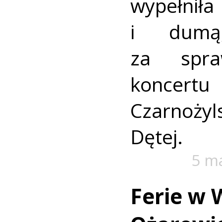
wypełni
i dumą
za spra
koncertu 
Czarnoży
Dętej.
5 m
Ferie w 