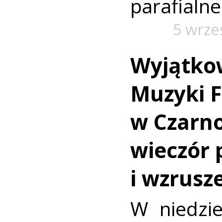
parafialne
5 wrze
Wyjątko
Muzyki 
w Czarno
wieczór 
i wzrusz
W niedzie