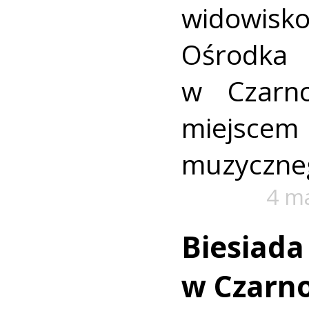
widowis
Ośrod
w Czarno
miejscem
muzyczneg
4 m
Biesiada
w Czarno