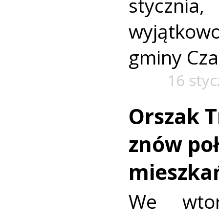
styczni
wyjątkowo
gminy Cza
16 styc
Orszak T
znów po
mieszka
We wtor