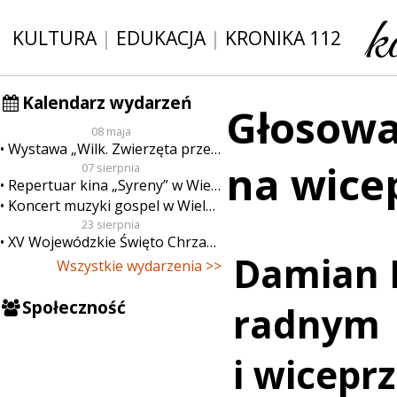
KULTURA
|
EDUKACJA
|
KRONIKA 112
Kalendarz wydarzeń
Głosowa
08 maja
Wystawa „Wilk. Zwierzęta przeklęte”
na wice
07 sierpnia
Repertuar kina „Syreny” w Wieluniu w dn. od 7 do 13 sierpnia
Koncert muzyki gospel w Wieluniu
23 sierpnia
XV Wojewódzkie Święto Chrzanu
Damian 
Wszystkie wydarzenia >>
Społeczność
radnym
i wicep