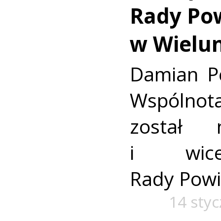
Rady Po
w Wielu
Damian P
Wspólnota
został
i wicep
Rady Powi
14 styc