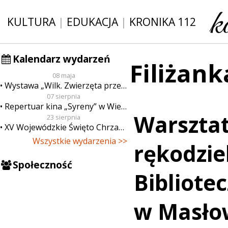
KULTURA
|
EDUKACJA
|
KRONIKA 112
Kalendarz wydarzeń
Filiżank
08 maja
Wystawa „Wilk. Zwierzęta przeklęte”
07 sierpnia
Repertuar kina „Syreny” w Wieluniu w dn. od 7 do 13 sierpnia
Warszta
23 sierpnia
XV Wojewódzkie Święto Chrzanu
Wszystkie wydarzenia >>
rękodziel
Społeczność
Bibliote
w Masło