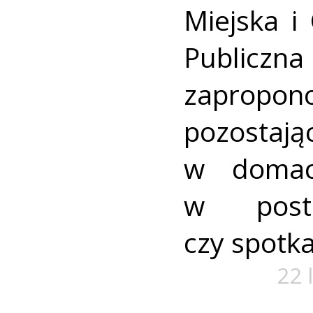
Miejska i
Publicz
zapropo
pozostając
w domach
w posta
czy spotka
22 