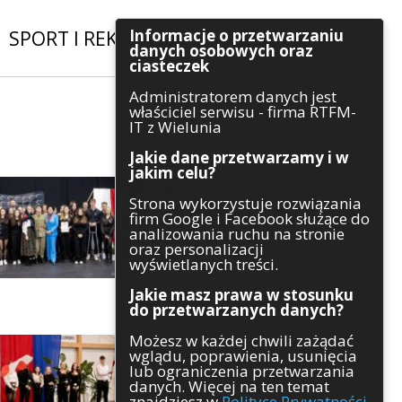
Informacje o przetwarzaniu
SPORT I REKREACJA
|
INWESTYCJE
danych osobowych oraz
ciasteczek
Administratorem danych jest
Szukaj
właściciel serwisu - firma RTFM-
IT z Wielunia
Jakie dane przetwarzamy i w
jakim celu?
Kategorie
Strona wykorzystuje rozwiązania
firm Google i Facebook służące do
Architektura
analizowania ruchu na stronie
Gospodarka
oraz personalizacji
Handel
wyświetlanych treści.
Infrastruktura
Jakie masz prawa w stosunku
Komunikaty
do przetwarzanych danych?
Kultura
Możesz w każdej chwili zażądać
Polityka
wglądu, poprawienia, usunięcia
Pozostałe
lub ograniczenia przetwarzania
Psychologia
danych. Więcej na ten temat
Rolnictwo
znajdziesz w
Polityce Prywatności