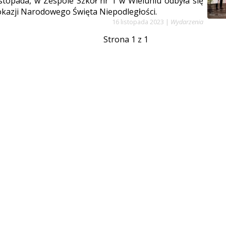
istopada, w Zespole Szkół nr 1 w Wieluniu odbyła się
okazji Narodowego Święta Niepodległości.
16 listopada 2023
|
Wydarzenia
Strona 1 z 1