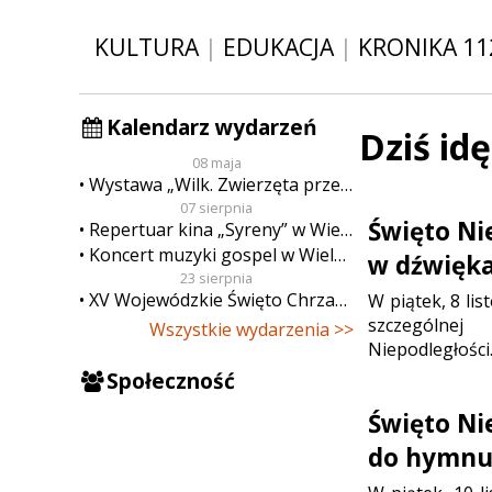
KULTURA
|
EDUKACJA
|
KRONIKA 11
Kalendarz wydarzeń
Dziś id
08 maja
Wystawa „Wilk. Zwierzęta przeklęte”
07 sierpnia
Święto Ni
Repertuar kina „Syreny” w Wieluniu w dn. od 7 do 13 sierpnia
Koncert muzyki gospel w Wieluniu
w dźwięka
23 sierpnia
XV Wojewódzkie Święto Chrzanu
W piątek, 8 lis
szczególnej
Wszystkie wydarzenia >>
Niepodległości
Społeczność
Święto Nie
do hymnu”