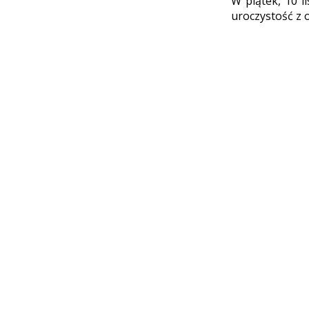
W piątek, 10 l
uroczystość z 