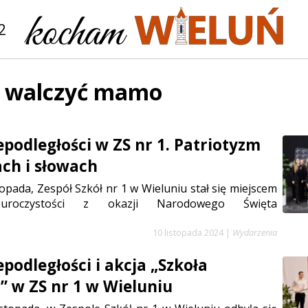
2
ę walczyć mamo
epodległości w ZS nr 1. Patriotyzm
ch i słowach
topada, Zespół Szkół nr 1 w Wieluniu stał się miejscem
 uroczystości z okazji Narodowego Święta
.
10 listopada 2024
|
Wydarzenia
podległości i akcja „Szkoła
 w ZS nr 1 w Wieluniu