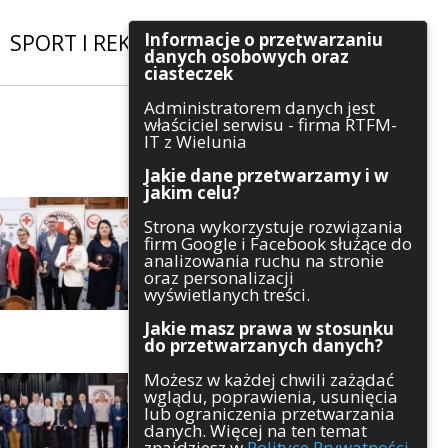
Informacje o przetwarzaniu
SPORT I REKREACJA
|
INWESTYCJE
danych osobowych oraz
ciasteczek
Administratorem danych jest
Szukaj
właściciel serwisu - firma RTFM-
IT z Wielunia
Jakie dane przetwarzamy i w
jakim celu?
Kategorie
Strona wykorzystuje rozwiązania
firm Google i Facebook służące do
Architektura
analizowania ruchu na stronie
Gospodarka
oraz personalizacji
Handel
wyświetlanych treści.
Infrastruktura
Jakie masz prawa w stosunku
Komunikaty
do przetwarzanych danych?
Kultura
Możesz w każdej chwili zażądać
Polityka
wglądu, poprawienia, usunięcia
Pozostałe
lub ograniczenia przetwarzania
Psychologia
danych. Więcej na ten temat
Rolnictwo
znajdziesz w
Polityce Prywatności