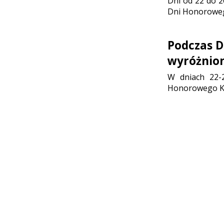
Dni od 22 do 2
Dni Honoroweg
Podczas 
wyróżnio
W dniach 22-
Honorowego Kr