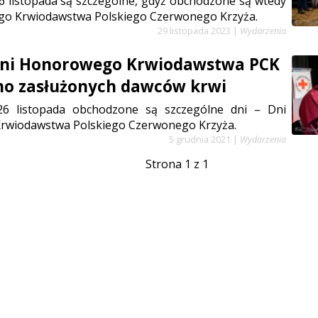
6 listopada są szczególne, gdyż obchodzone są wtedy
o Krwiodawstwa Polskiego Czerwonego Krzyża.
29 listopada 2023
|
Wydarzenia
Dni Honorowego Krwiodawstwa PCK
no zasłużonych dawców krwi
26 listopada obchodzone są szczególne dni – Dni
wiodawstwa Polskiego Czerwonego Krzyża.
5 grudnia 2021
|
Wydarzenia
Strona 1 z 1