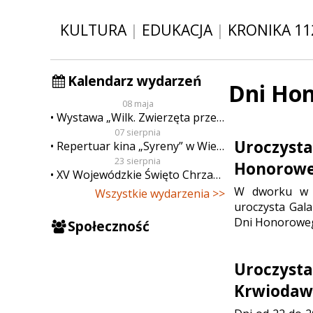
KULTURA
|
EDUKACJA
|
KRONIKA 11
Kalendarz wydarzeń
Dni Ho
08 maja
Wystawa „Wilk. Zwierzęta przeklęte”
07 sierpnia
Uroczysta
Repertuar kina „Syreny” w Wieluniu w dn. od 7 do 13 sierpnia
23 sierpnia
Honorowe
XV Wojewódzkie Święto Chrzanu
W dworku w M
Wszystkie wydarzenia >>
uroczysta Gala
Dni Honoroweg
Społeczność
Uroczysta
Krwiodaw