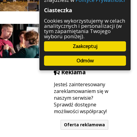
Rozrywka
Ciasteczka
Służby
Sport
Cookies wykorzystujemy w celach
analitycznych i personalizacji (w
Środowisko
tym zapamiętania Twojego
Szkolnictwo
wyboru poniżej).
Wydarzenia
Zaakceptuj
Zapowiedzi
Zdrowie
Odmów
Reklama
Jesteś zainteresowany
zareklamowaniem się w
naszym serwisie?
Sprawdź dostępne
możliwości współpracy!
Oferta reklamowa