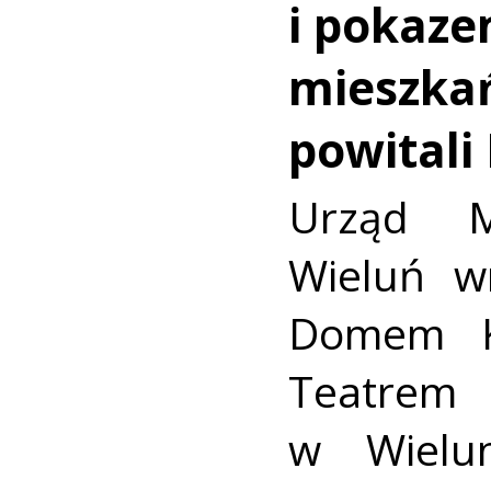
i pokaze
mieszka
powitali
Urząd M
Wieluń w
Domem K
Teatr
w Wielun