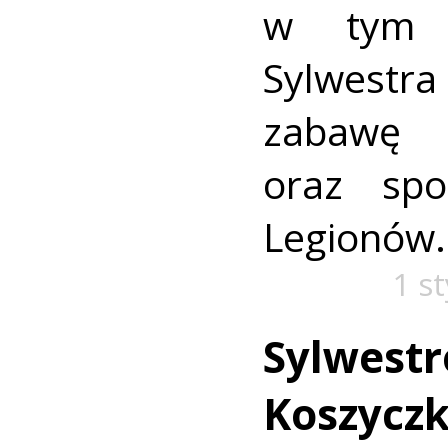
w tym 
Sylwest
zabawę
oraz spo
Legionów.
1 s
Sylwest
Koszycz