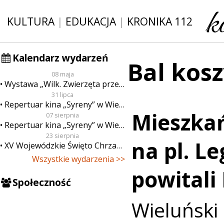
KULTURA
|
EDUKACJA
|
KRONIKA 112
Kalendarz wydarzeń
Bal kos
08 maja
Wystawa „Wilk. Zwierzęta przeklęte”
31 lipca
Repertuar kina „Syreny” w Wieluniu w dn. od 31 lipca do 6 sierpnia
Mieszka
07 sierpnia
Repertuar kina „Syreny” w Wieluniu w dn. od 7 do 13 sierpnia
23 sierpnia
na pl. L
XV Wojewódzkie Święto Chrzanu
Wszystkie wydarzenia >>
powitali
Społeczność
Wieluńs