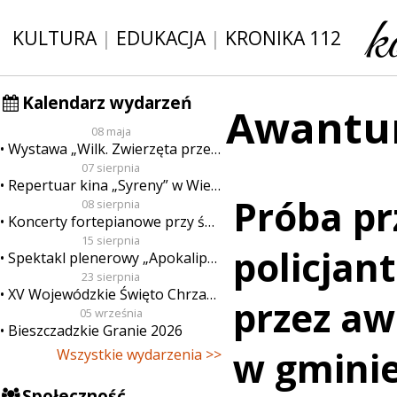
KULTURA
|
EDUKACJA
|
KRONIKA 112
Kalendarz wydarzeń
Awantu
08 maja
Wystawa „Wilk. Zwierzęta przeklęte”
07 sierpnia
Repertuar kina „Syreny” w Wieluniu w dn. od 7 do 13 sierpnia
Próba p
08 sierpnia
Koncerty fortepianowe przy świecach
15 sierpnia
policjan
Spektakl plenerowy „Apokalipsa”
23 sierpnia
XV Wojewódzkie Święto Chrzanu
przez a
05 września
Bieszczadzkie Granie 2026
w gmini
Wszystkie wydarzenia >>
Społeczność