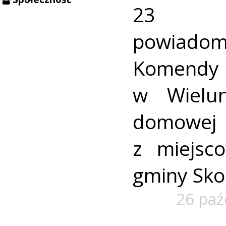
23 pa
powiado
Komendy P
w Wielu
domow
z miejsc
gminy Sko
26 paź