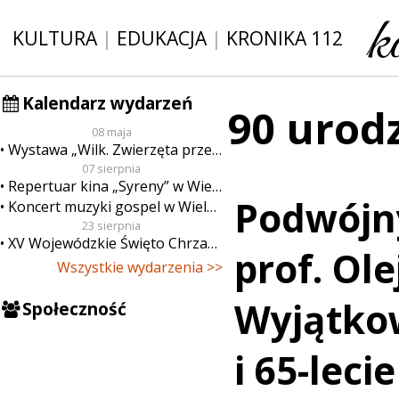
KULTURA
|
EDUKACJA
|
KRONIKA 112
Kalendarz wydarzeń
90 urod
08 maja
Wystawa „Wilk. Zwierzęta przeklęte”
07 sierpnia
Repertuar kina „Syreny” w Wieluniu w dn. od 7 do 13 sierpnia
Podwójny
Koncert muzyki gospel w Wieluniu
23 sierpnia
XV Wojewódzkie Święto Chrzanu
prof. Ole
Wszystkie wydarzenia >>
Wyjątko
Społeczność
i 65-leci