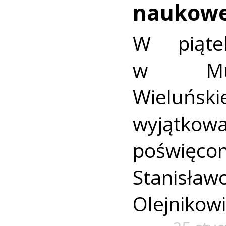
naukowe
W piąte
w Muz
Wieluńs
wyjątko
poświęc
Stanisła
Olejnikowi