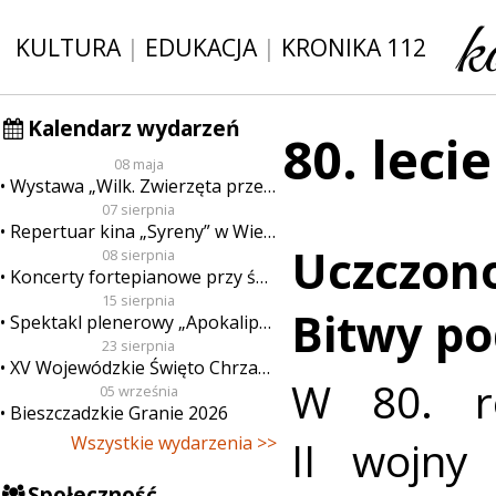
KULTURA
|
EDUKACJA
|
KRONIKA 112
Kalendarz wydarzeń
80. lecie
08 maja
Wystawa „Wilk. Zwierzęta przeklęte”
07 sierpnia
Repertuar kina „Syreny” w Wieluniu w dn. od 7 do 13 sierpnia
Uczczono
08 sierpnia
Koncerty fortepianowe przy świecach
15 sierpnia
Bitwy p
Spektakl plenerowy „Apokalipsa”
23 sierpnia
XV Wojewódzkie Święto Chrzanu
W 80. r
05 września
Bieszczadzkie Granie 2026
II wojny
Wszystkie wydarzenia >>
Społeczność