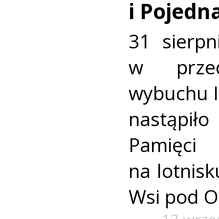
i Pojedn
31 sierpn
w przed
wybuchu I
nastąpiło
Pamięci
na lotnisk
Wsi pod O