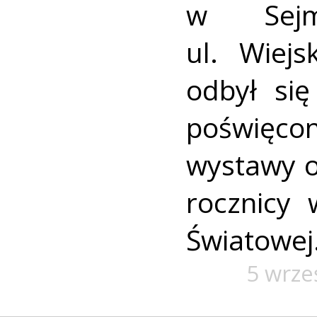
w Sej
ul. Wiej
odbył się
poświę
wystawy o
rocznicy
Światowej
5 wrze