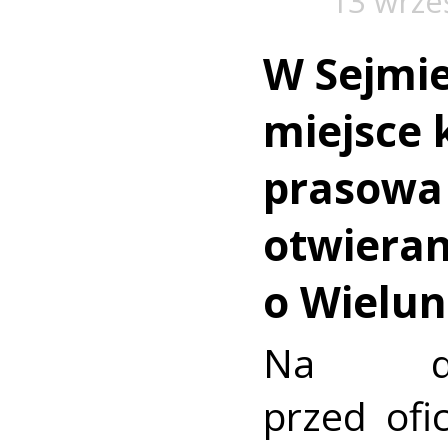
13 wrze
W Sejmie
miejsce 
prasowa
otwiera
o Wielun
Na dw
przed ofi