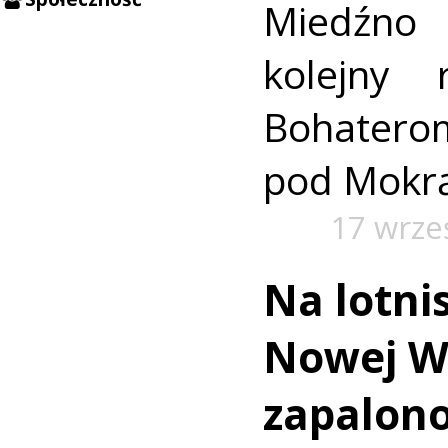
Miedźno 
kolejny 
Bohat
pod Mokr
17 wrze
Na lotni
Nowej W
zapalono