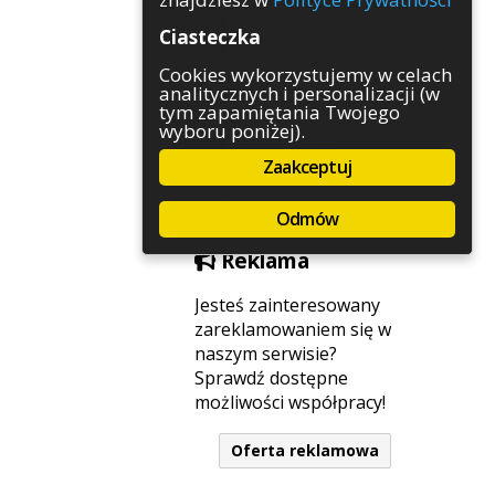
Rozrywka
Ciasteczka
Służby
Sport
Cookies wykorzystujemy w celach
analitycznych i personalizacji (w
Środowisko
tym zapamiętania Twojego
Szkolnictwo
wyboru poniżej).
Wydarzenia
Zaakceptuj
Zapowiedzi
Zdrowie
Odmów
Reklama
Jesteś zainteresowany
zareklamowaniem się w
naszym serwisie?
Sprawdź dostępne
możliwości współpracy!
Oferta reklamowa