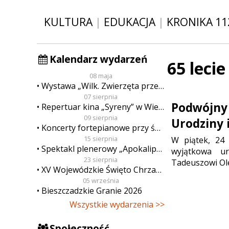
KULTURA
|
EDUKACJA
|
KRONIKA 11
Kalendarz wydarzeń
65 lecie
08 maja
Wystawa „Wilk. Zwierzęta przeklęte”
07 sierpnia
Podwójny 
Repertuar kina „Syreny” w Wieluniu w dn. od 7 do 13 sierpnia
09 sierpnia
Urodziny 
Koncerty fortepianowe przy świecach
15 sierpnia
W piątek, 24 
Spektakl plenerowy „Apokalipsa”
wyjątkowa ur
23 sierpnia
Tadeuszowi Ole
XV Wojewódzkie Święto Chrzanu
05 września
Bieszczadzkie Granie 2026
Wszystkie wydarzenia >>
Społeczność