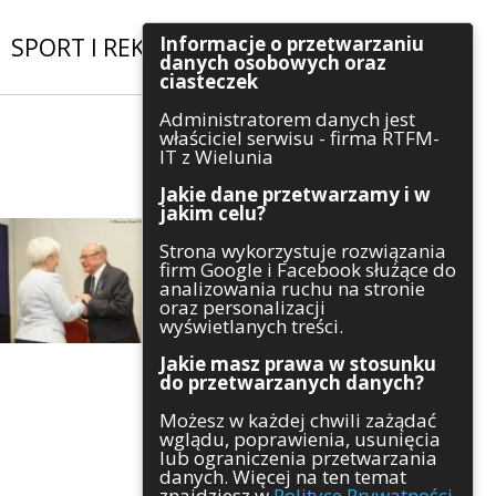
Informacje o przetwarzaniu
SPORT I REKREACJA
|
INWESTYCJE
danych osobowych oraz
ciasteczek
Administratorem danych jest
Szukaj
właściciel serwisu - firma RTFM-
IT z Wielunia
Jakie dane przetwarzamy i w
jakim celu?
Kategorie
Strona wykorzystuje rozwiązania
firm Google i Facebook służące do
Architektura
analizowania ruchu na stronie
Gospodarka
oraz personalizacji
Handel
wyświetlanych treści.
Infrastruktura
Jakie masz prawa w stosunku
Komunikaty
do przetwarzanych danych?
Kultura
Możesz w każdej chwili zażądać
Polityka
wglądu, poprawienia, usunięcia
Pozostałe
lub ograniczenia przetwarzania
Psychologia
danych. Więcej na ten temat
Rolnictwo
znajdziesz w
Polityce Prywatności