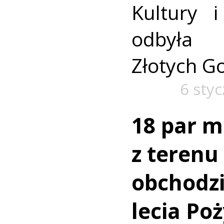
Kultury 
odbyła 
Złotych G
6 sty
18 par m
z teren
obchodzi
lecia Poż