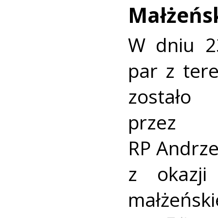
Małżeńs
W dniu 2
par z te
został
przez
RP Andrz
z okazji
małżeński