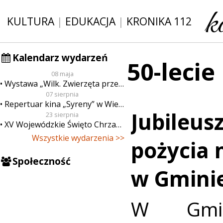
KULTURA
|
EDUKACJA
|
KRONIKA 112
Kalendarz wydarzeń
50-leci
08 maja
Wystawa „Wilk. Zwierzęta przeklęte”
07 sierpnia
Repertuar kina „Syreny” w Wieluniu w dn. od 7 do 13 sierpnia
Jubileusz
23 sierpnia
XV Wojewódzkie Święto Chrzanu
Wszystkie wydarzenia >>
pożycia 
Społeczność
w Gminie
W Gmin