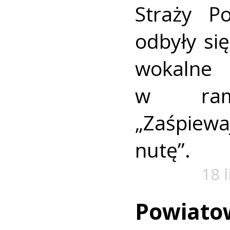
Straży P
odbyły się
wokaln
w rama
„Zaśpiew
nutę”.
18 
Powiato