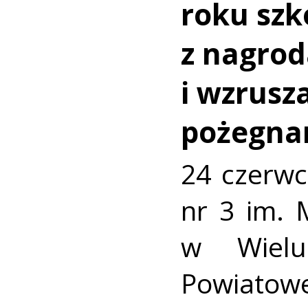
roku szk
z nagro
i wzrusz
pożegna
24 czerwc
nr 3 im. 
w Wielu
Powiato