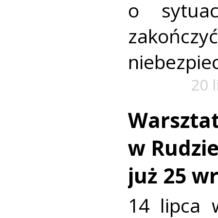
o sytua
zako
niebezpiec
20 
Warszta
w Rudzie.
już 25 w
14 lipca 