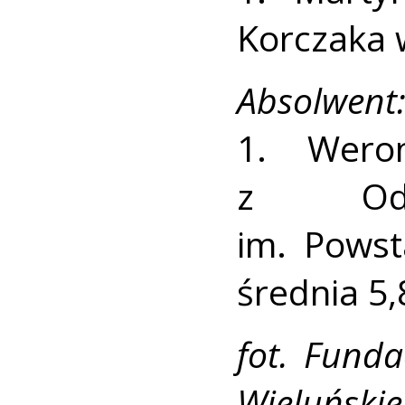
Korczaka w
Absolwent
1. Wero
z Oddz
im. Powst
średnia 5,
fot. Fund
Wieluński