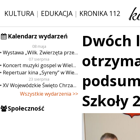
KULTURA
|
EDUKACJA
|
KRONIKA 112
Dwóch l
Kalendarz wydarzeń
08 maja
Wystawa „Wilk. Zwierzęta przeklęte”
otrzyma
07 sierpnia
Koncert muzyki gospel w Wieluniu
Repertuar kina „Syreny” w Wieluniu w dn. od 7 do 13 sierpnia
podsumo
23 sierpnia
XV Wojewódzkie Święto Chrzanu
Wszystkie wydarzenia >>
Szkoły 
Społeczność