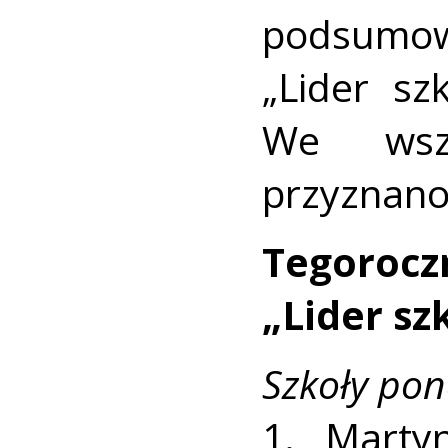
podsumow
„Lider sz
We wszy
przyznano
Tegorocz
„Lider szk
Szkoły po
1. Marty