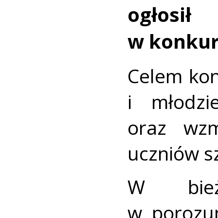
ogłos
w konkurs
Celem kon
i młodzi
oraz wzm
uczniów sz
W bież
w porozu