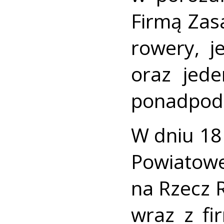
Firmą Zas
rowery, j
oraz jede
ponadpod
W dniu 18
Powiatow
na Rzecz 
wraz z f