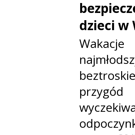
bezpiecz
dzieci w
Wakac
najmło
beztroski
przyg
wyczekiw
odpoczyn