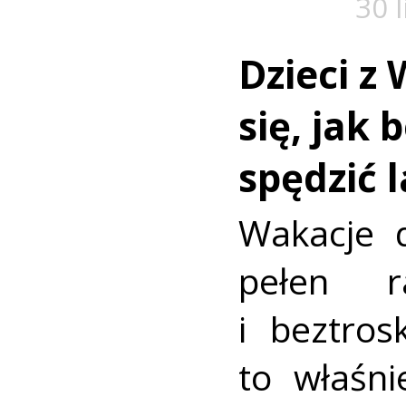
30 
Dzieci z 
się, jak 
spędzić 
Wakacje d
pełen r
i beztros
to właśni