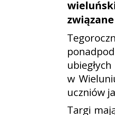
wieluńsk
związane 
Tegor
ponadpo
ubiegłyc
w Wieluni
uczniów ja
Targi maj