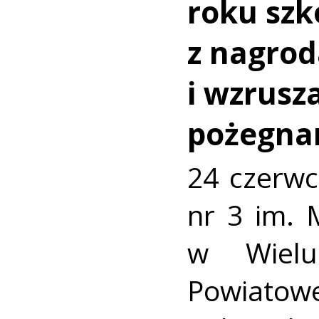
roku szk
z nagro
i wzrusz
pożegna
24 czerwc
nr 3 im. 
w Wielu
Powiato