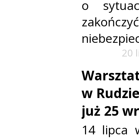
o sytua
zako
niebezpiec
20 
Warszta
w Rudzie.
już 25 w
14 lipca 