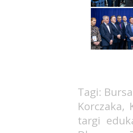
Tagi:
Bursa
Korczaka
,
targi eduk