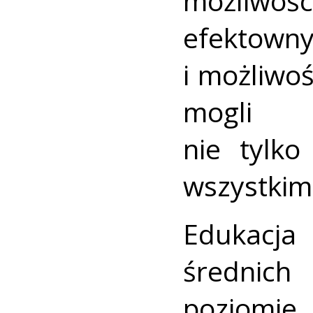
możliw
efektown
i możliwo
mogl
nie tylko
wszystkim
Edukacj
średnic
poziomie