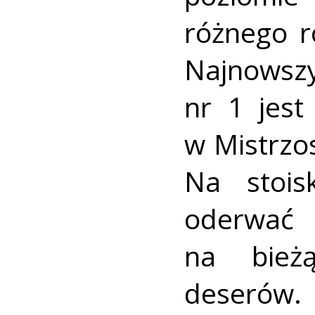
różnego r
Najnowsz
nr 1 jest
w Mistrzo
Na stois
oderwać 
na bież
deserów.