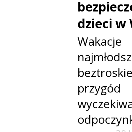
bezpiecz
dzieci w
Wakac
najmło
beztroski
przyg
wyczekiw
odpoczyn