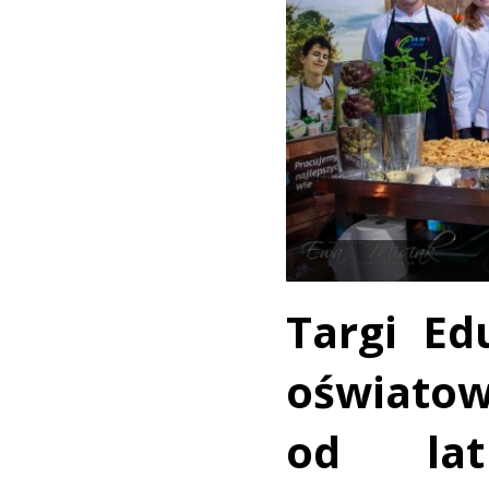
Targi Ed
oświato
od lat