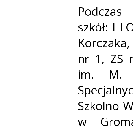
Podczas 
szkół: I LO
Korczaka
nr 1, ZS 
im. M. 
Specjaln
Szkolno-
w Groma