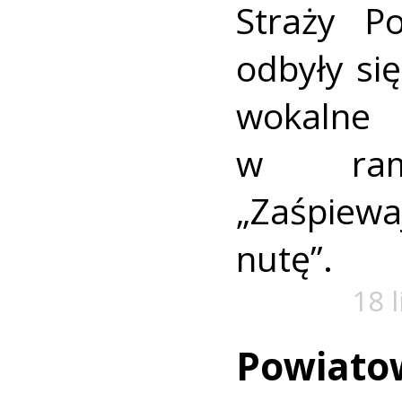
Straży P
odbyły się
wokaln
w rama
„Zaśpiew
nutę”.
18 
Powiato