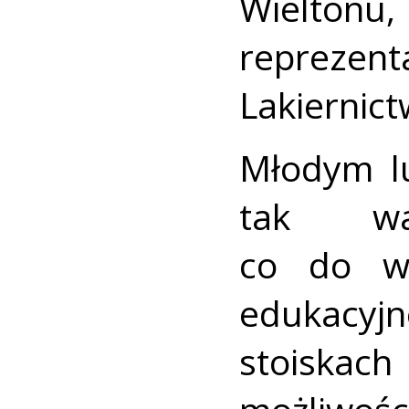
Wieltonu
repreze
Lakiernic
Młodym l
tak wa
co do wy
edukacyj
stoiskac