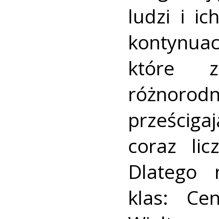
ludzi i i
kontynuac
które z
różnorod
prześciga
coraz lic
Dlatego n
klas: Ce