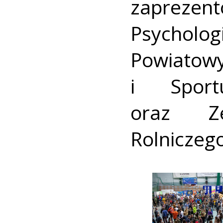
zapreze
Psycholog
Powiatow
i Sport
oraz Ze
Rolniczeg