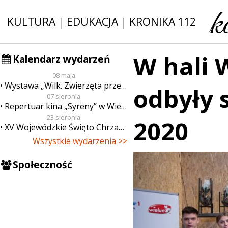
KULTURA
|
EDUKACJA
|
KRONIKA 112
W hali 
Kalendarz wydarzeń
08 maja
Wystawa „Wilk. Zwierzęta przeklęte”
odbyły 
07 sierpnia
Repertuar kina „Syreny” w Wieluniu w dn. od 7 do 13 sierpnia
23 sierpnia
2020
XV Wojewódzkie Święto Chrzanu
Wszystkie wydarzenia >>
Społeczność