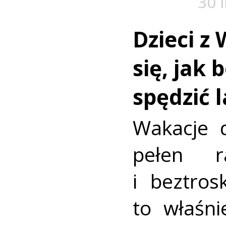
30 
Dzieci z 
się, jak 
spędzić 
Wakacje d
pełen r
i beztros
to właśni