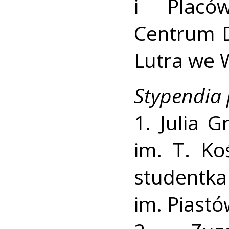
i Placów
Centrum D
Lutra we 
Stypendia
1. Julia 
im. T. Ko
studentk
im. Piastó