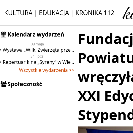
KULTURA
|
EDUKACJA
|
KRONIKA 112
Fundacj
Kalendarz wydarzeń
08 maja
Wystawa „Wilk. Zwierzęta przeklęte”
Powiatu
31 lipca
Repertuar kina „Syreny” w Wieluniu w dn. od 31 lipca do 6 sierpnia
Wszystkie wydarzenia >>
wręczył
Społeczność
XXI Edy
Stypend