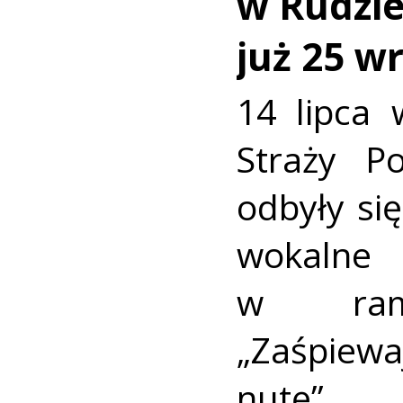
w Rudzie.
już 25 w
14 lipca 
Straży P
odbyły się
wokaln
w rama
„Zaśpiew
nutę”.