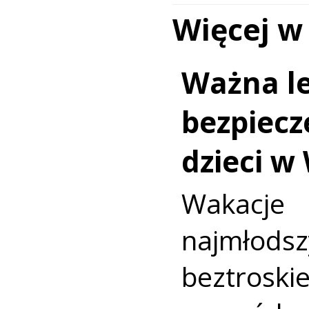
Więcej w
Ważna le
bezpiecz
dzieci w
Wakac
najmło
beztroski