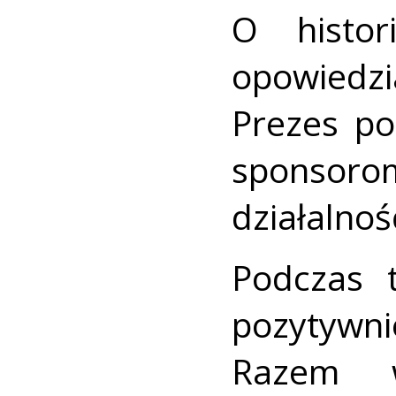
O histor
opowiedzi
Prezes po
sponso
działalnoś
Podczas 
pozytywn
Razem w