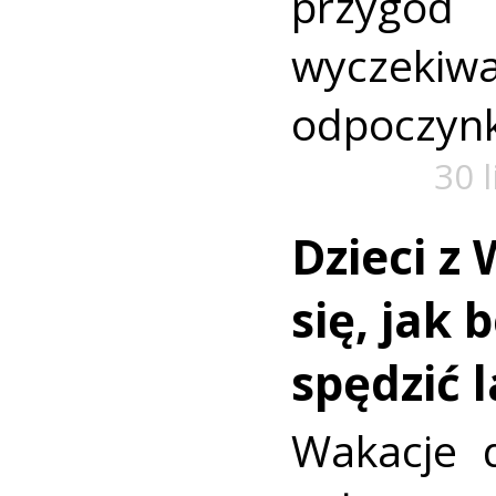
przyg
wyczekiw
odpoczyn
30 
Dzieci z 
się, jak 
spędzić 
Wakacje d