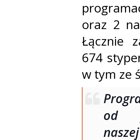
programa
oraz 2 na
Łącznie 
674 stype
w tym ze ś
Progra
od p
nasz