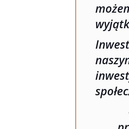
moż
wyjąt
Inwest
naszym
inwes
społe
pr