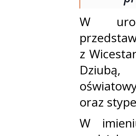
W urocz
przedsta
z Wicesta
Dziubą
oświa
oraz stype
W imieni