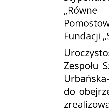
„Równe
Pomostow
Fundacji „
Uroczys
Zespołu S
Urbańsk
do obejrz
zrealizow