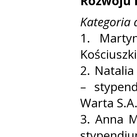
Rozwoju 
Kategoria 
1. Marty
Kościuszki
2. Natali
– stypen
Warta S.A.
3. Anna M
stypendium