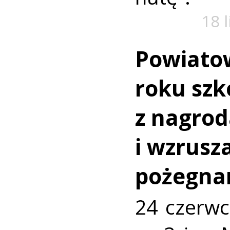
18 
Powiato
roku szk
z nagro
i wzrusz
pożegna
24 czerwc