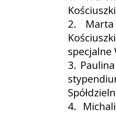
Kościuszki
2. Mart
Kościusz
specjalne 
3. Paulina
stypend
Spółdziel
4. Micha