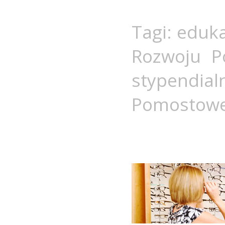
Tagi:
eduka
Rozwoju P
stypendial
Pomostow