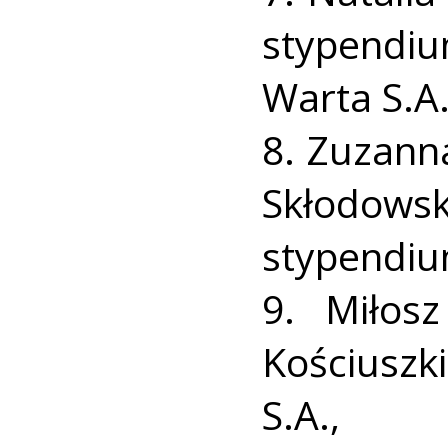
stypendi
Warta S.A.
8. Zuzann
Skłodow
stypendium
9. Miłos
Kościuszk
S.A.,