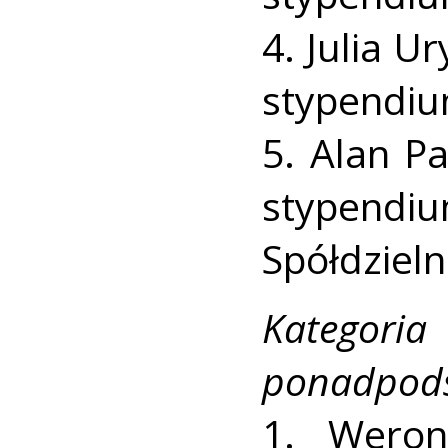
4. Julia Ur
stypendium
5. Alan Pa
stypend
Spółdziel
Kateg
ponadpods
1. Weron