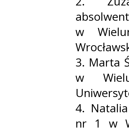
2. Zuz
absolwen
w Wielun
Wrocławsk
3. Marta 
w Wielu
Uniwersyt
4. Natali
nr 1 w W