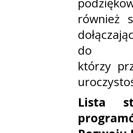
podzięk
również s
dołączaj
do uc
którzy p
uroczystoś
Lista s
progra