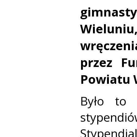
gimnasty
Wieluniu
wręczen
przez F
Powiatu 
Było to 
stypend
Stypendia