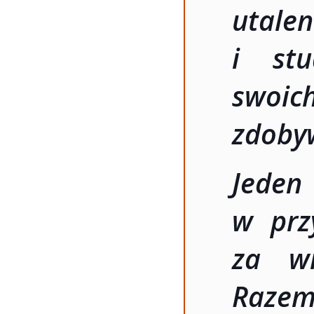
utal
i stu
swoic
zdobyw
Jede
w prz
za wi
Raze