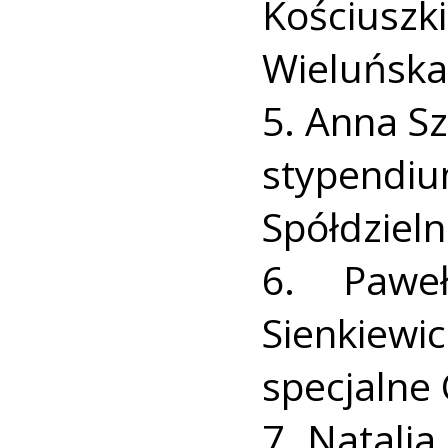
Kościusz
Wieluńska
5. Anna Szt
stypend
Spółdziel
6. Pawe
Sienkiewi
specjalne
7. Natalia