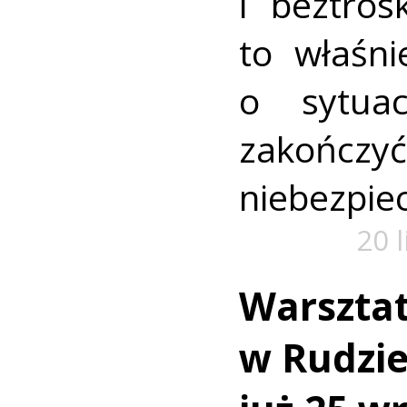
i beztros
to właśni
o sytua
zako
niebezpiec
20 
Warszta
w Rudzie.