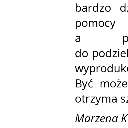
bardzo d
pomocy 
a poz
do podziel
wyproduk
Być może
otrzyma s
Marzena K