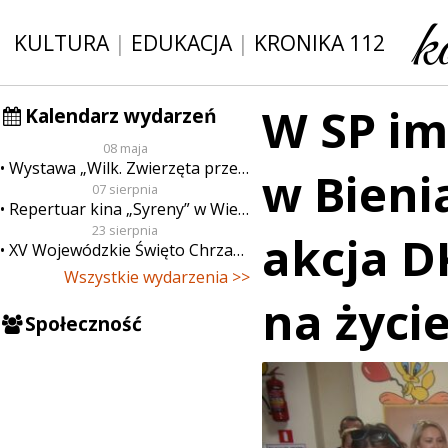
KULTURA
|
EDUKACJA
|
KRONIKA 112
W SP im
Kalendarz wydarzeń
08 maja
Wystawa „Wilk. Zwierzęta przeklęte”
w Bieni
07 sierpnia
Repertuar kina „Syreny” w Wieluniu w dn. od 7 do 13 sierpnia
23 sierpnia
akcja D
XV Wojewódzkie Święto Chrzanu
Wszystkie wydarzenia >>
na życi
Społeczność