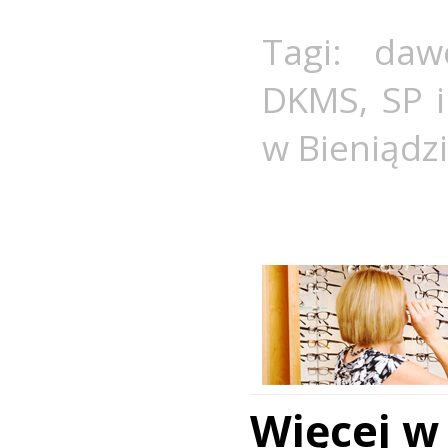
Tagi:
daw
DKMS
,
SP 
w Bieniądz
Więcej w