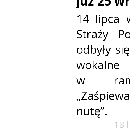
już 25 w
14 lipca 
Straży P
odbyły się
wokaln
w rama
„Zaśpiew
nutę”.
18 