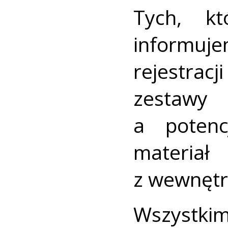
Tych, k
informuj
rejestrac
zestawy 
a poten
materi
z wewnętrz
Wszystkim