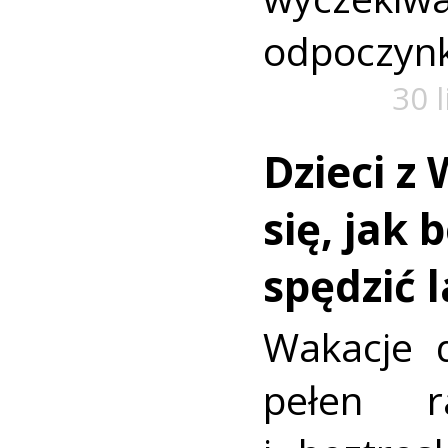
odpoczyn
30 
Dzieci z 
się, jak 
spędzić 
Wakacje d
pełen r