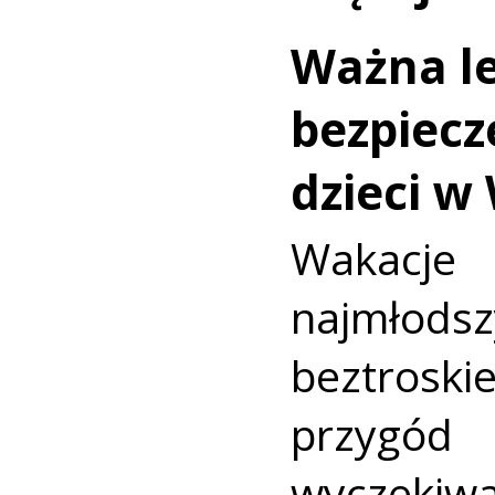
Ważna le
bezpiecz
dzieci w
Wakac
najmło
beztroski
przyg
wyczekiw