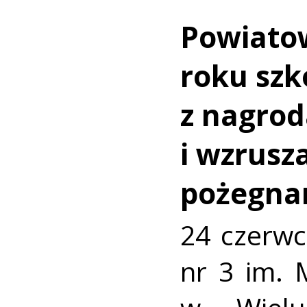
Powiato
roku szk
z nagro
i wzrusz
pożegna
24 czerwc
nr 3 im. 