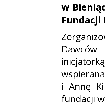
w Bienią
Fundacji
Zorganiz
Dawców 
inicjato
wspierana
i Annę Ki
fundacji 