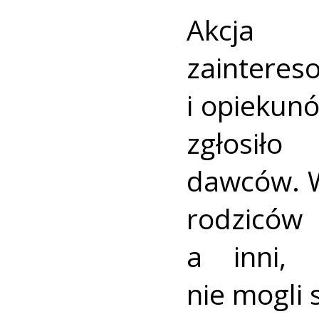
Akcja 
zainte
i opiekun
zgłosiło
dawców. W
rodziców
a inni,
nie mogli s