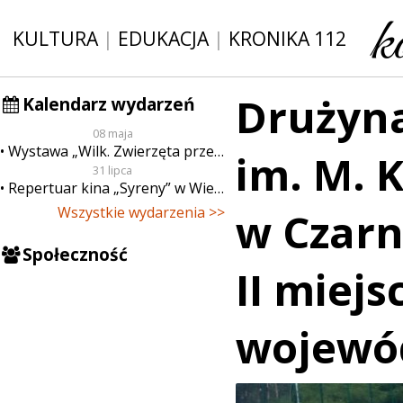
KULTURA
|
EDUKACJA
|
KRONIKA 112
Drużyna
Kalendarz wydarzeń
08 maja
Wystawa „Wilk. Zwierzęta przeklęte”
im. M. 
31 lipca
Repertuar kina „Syreny” w Wieluniu w dn. od 31 lipca do 6 sierpnia
Wszystkie wydarzenia >>
w Czarn
Społeczność
II miejs
wojewód