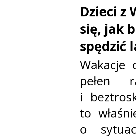
Dzieci z 
się, jak 
spędzić 
Wakacje d
pełen r
i beztros
to właśni
o sytua