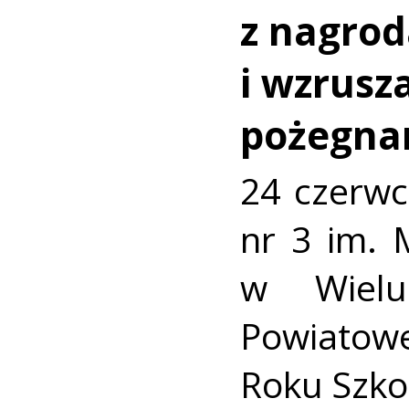
z nagro
i wzrusz
pożegna
24 czerwc
nr 3 im. 
w Wielu
Powiato
Roku Szko