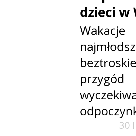
dzieci w
Wakac
najmło
beztroski
przyg
wyczekiw
odpoczyn
30 