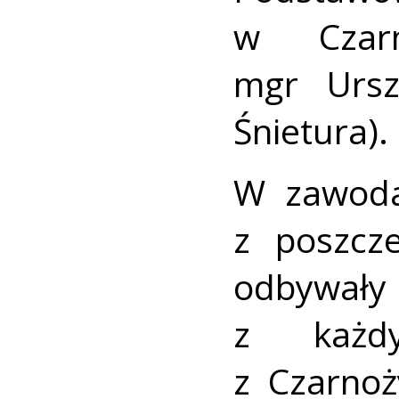
w Czarn
mgr Ursz
Śnietura).
W zawoda
z poszcz
odbywał
z każdy
z Czarnoż