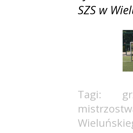
SZS w Wiel
Tagi:
g
mistrzostw
Wieluńskie