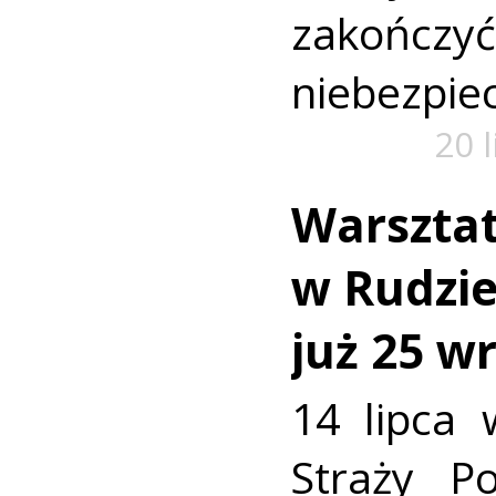
zako
niebezpiec
20 
Warszta
w Rudzie.
już 25 w
14 lipca 
Straży P