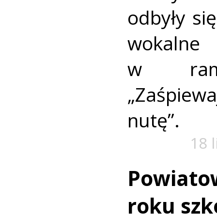
odbyły się
wokaln
w rama
„Zaśpiew
nutę”.
18 
Powiato
roku szk