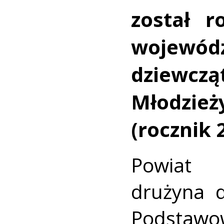
został r
wojewó
dziewc
Młodzie
(rocznik 
Powiat 
drużyna d
Podstawo