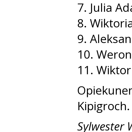
7. Julia A
8. Wiktori
9. Aleksa
10. Weron
11. Wiktor
Opiekune
Kipigroch.
Sylwester 