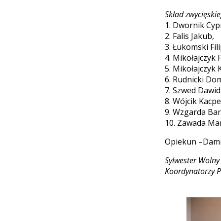
Skład zwycięski
1. Dwornik Cyp
2. Falis Jakub,
3. Łukomski Fili
4. Mikołajczyk F
5. Mikołajczyk 
6. Rudnicki Dom
7. Szwed Dawid
8. Wójcik Kacpe
9. Wzgarda Bar
10. Zawada Mar
Opiekun –Damia
Sylwester Wolny
Koordynatorzy P