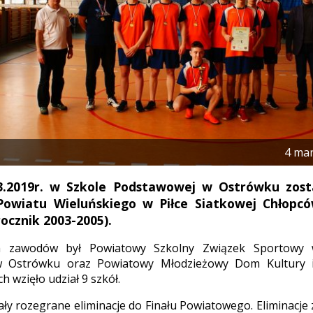
4 ma
3.2019r. w Szkole Podstawowej w Ostrówku zosta
Powiatu Wieluńskiego w Piłce Siatkowej Chłop
rocznik 2003-2005).
m zawodów był Powiatowy Szkolny Związek Sportowy 
 Ostrówku oraz Powiatowy Młodzieżowy Dom Kultury i
 wzięło udział 9 szkół.
ały rozegrane eliminacje do Finału Powiatowego. Eliminacje