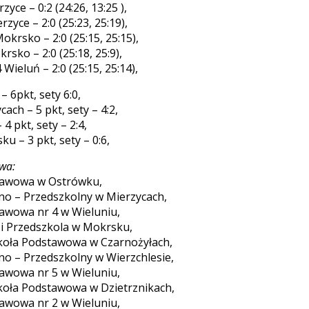
yce – 0:2 (24:26, 13:25 ),
zyce – 2:0 (25:23, 25:19),
okrsko – 2:0 (25:15, 25:15),
sko – 2:0 (25:18, 25:9),
 Wieluń – 2:0 (25:15, 25:14),
– 6pkt, sety 6:0,
ach – 5 pkt, sety – 4:2,
 4 pkt, sety – 2:4,
ku – 3 pkt, sety – 0:6,
wa:
stawowa w Ostrówku,
lno – Przedszkolny w Mierzycach,
tawowa nr 4 w Wieluniu,
ł i Przedszkola w Mokrsku,
zkoła Podstawowa w Czarnożyłach,
lno – Przedszkolny w Wierzchlesie,
tawowa nr 5 w Wieluniu,
zkoła Podstawowa w Dzietrznikach,
tawowa nr 2 w Wieluniu,