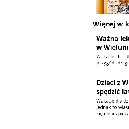
Więcej w 
Ważna lek
w Wielun
Wakacje to d
przygód i dłu
Dzieci z W
spędzić la
Wakacje dla dzi
jednak to właś
się niebezpiecz