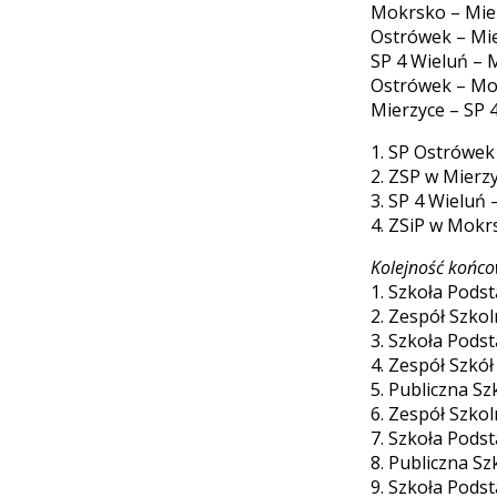
Mokrsko – Mierz
Ostrówek – Mier
SP 4 Wieluń – M
Ostrówek – Mokr
Mierzyce – SP 4
1. SP Ostrówek 
2. ZSP w Mierzyc
3. SP 4 Wieluń –
4. ZSiP w Mokrs
Kolejność końco
1. Szkoła Pod
2. Zespół Szko
3. Szkoła Pods
4. Zespół Szkó
5. Publiczna S
6. Zespół Szko
7. Szkoła Pods
8. Publiczna S
9. Szkoła Pods