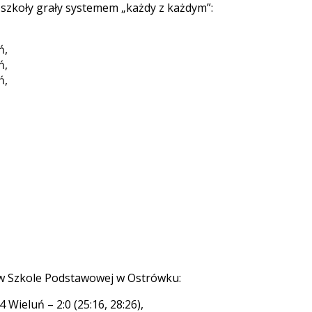
 szkoły grały systemem „każdy z każdym”:
ń,
ń,
ń,
ę w Szkole Podstawowej w Ostrówku:
 Wieluń – 2:0 (25:16, 28:26),