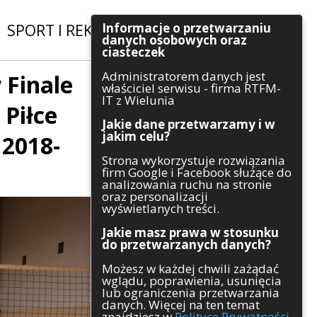
Informacje o przetwarzaniu
SPORT I REKREACJA
|
INWESTYCJE
danych osobowych oraz
ciasteczek
Administratorem danych jest
 Finale
Szukaj
właściciel serwisu - firma RTFM-
IT z Wielunia
Piłce
Jakie dane przetwarzamy i w
jakim celu?
2018-
Kategorie
Strona wykorzystuje rozwiązania
firm Google i Facebook służące do
Architektura
analizowania ruchu na stronie
Gospodarka
oraz personalizacji
Handel
wyświetlanych treści.
Infrastruktura
Jakie masz prawa w stosunku
Komunikaty
do przetwarzanych danych?
Kultura
Możesz w każdej chwili zażądać
Polityka
wglądu, poprawienia, usunięcia
Pozostałe
lub ograniczenia przetwarzania
Psychologia
danych. Więcej na ten temat
Rolnictwo
znajdziesz w
Polityce Prywatności