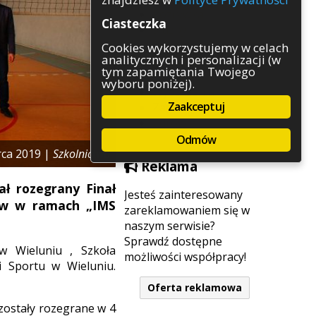
Rozrywka
Ciasteczka
Służby
Sport
Cookies wykorzystujemy w celach
analitycznych i personalizacji (w
Środowisko
tym zapamiętania Twojego
Szkolnictwo
wyboru poniżej).
Wydarzenia
Zaakceptuj
Zapowiedzi
Zdrowie
Odmów
rca 2019 |
Szkolnictwo
Reklama
ł rozegrany Finał
Jesteś zainteresowany
ców w ramach „IMS
zareklamowaniem się w
naszym serwisie?
Sprawdź dostępne
w Wieluniu , Szkoła
możliwości współpracy!
 Sportu w Wieluniu.
Oferta reklamowa
 zostały rozegrane w 4