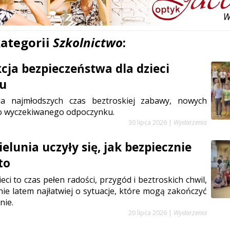
kategorii
Szkolnictwo
:
cja bezpieczeństwa dla dzieci
iu
la najmłodszych czas beztroskiej zabawy, nowych
go wyczekiwanego odpoczynku.
30 lipca 2026
|
Wydarzenia
ielunia uczyły się, jak bezpiecznie
to
eci to czas pełen radości, przygód i beztroskich chwil,
nie latem najłatwiej o sytuacje, które mogą zakończyć
nie.
20 lipca 2026
|
Wydarzenia