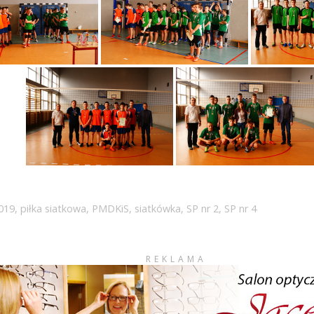
019
,
piłka siatkowa
,
PMDKiS
,
siatkówka
,
SP nr 2
,
SP nr 4
REKLAMA