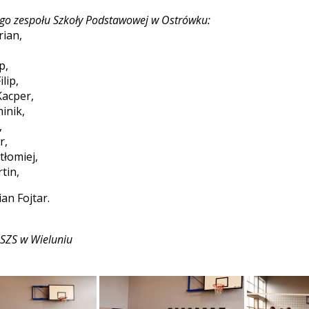
ego zespołu Szkoły Podstawowej w Ostrówku:
rian,
p,
ilip,
Kacper,
inik,
,
r,
tłomiej,
tin,
n Fojtar.
SZS w Wieluniu