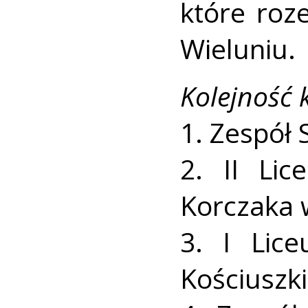
które roz
Wieluniu.
Kolejność 
1. Zespół 
2. II Lic
Korczaka 
3. I Lic
Kościuszk