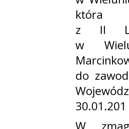
która w
z II Li
w Wielu
Marcinko
do zawod
Województ
30.01.201 
W zmaga