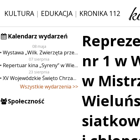
KULTURA
|
EDUKACJA
|
KRONIKA 112
Repreze
Kalendarz wydarzeń
08 maja
Wystawa „Wilk. Zwierzęta przeklęte”
nr 1 w 
07 sierpnia
Repertuar kina „Syreny” w Wieluniu w dn. od 7 do 13 sierpnia
23 sierpnia
w Mistr
XV Wojewódzkie Święto Chrzanu
Wszystkie wydarzenia >>
Wieluńs
Społeczność
siatkow