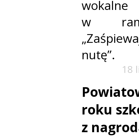
wokaln
w rama
„Zaśpiew
nutę”.
18 
Powiato
roku szk
z nagro