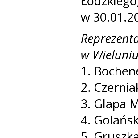
Łódzki
w 30.01.20
Repreze
w Wieluniu
1. Bochen
2. Czerni
3. Glapa 
4. Golańs
5. Gruszk