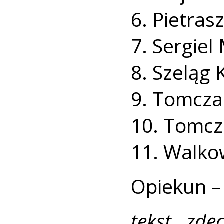
6. Pietras
7. Sergiel
8. Szeląg 
9. Tomcza
10. Tomcz
11. Walko
Opiekun –
tekst, zdę