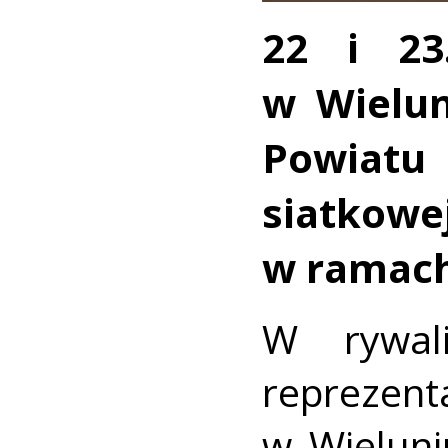
22 i 23
w Wielun
Powiatu
siatkow
w ramach
W rywal
reprezen
w Wieluni