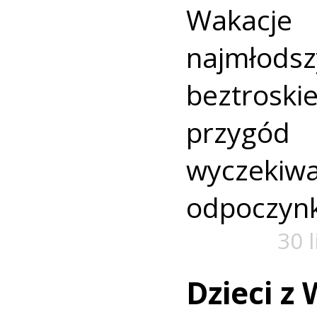
Wakac
najmło
beztroski
przyg
wyczekiw
odpoczyn
30 
Dzieci z 