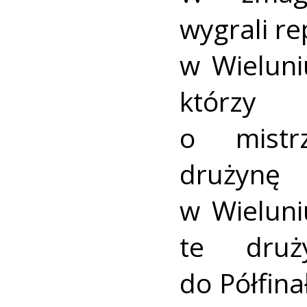
wygrali re
w Wieluni
którzy
o mistr
drużynę
w Wieluni
te druż
do Półfin