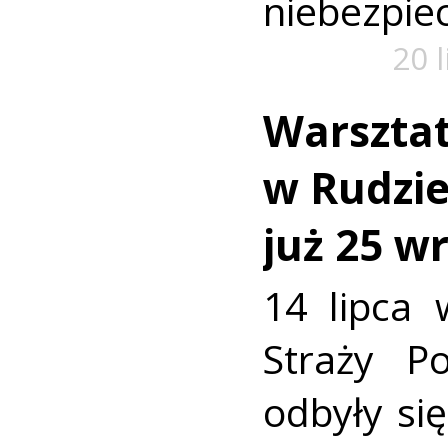
niebezpiec
20 
Warszta
w Rudzie.
już 25 w
14 lipca 
Straży P
odbyły się