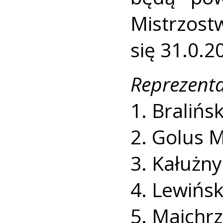
Mistrzost
się 31.0.2
Reprezenta
1. Bralińs
2. Golus 
3. Kałużny
4. Lewińsk
5. Majchr