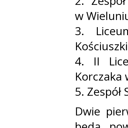
2. Zespół
w Wieluni
3. Liceu
Kościuszk
4. II Li
Korczaka 
5. Zespół 
Dwie pie
będą pow