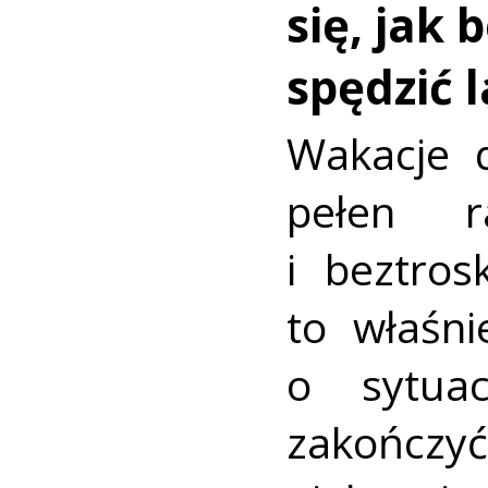
się, jak 
spędzić 
Wakacje d
pełen r
i beztros
to właśni
o sytua
zako