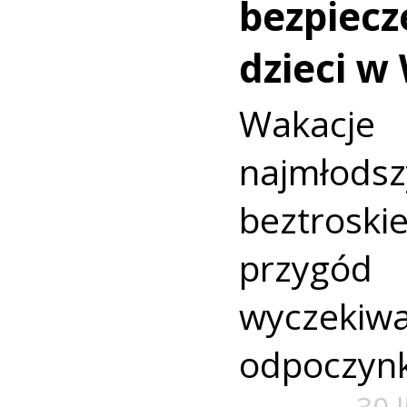
bezpiecz
dzieci w
Wakac
najmło
beztroski
przyg
wyczekiw
odpoczyn
30 