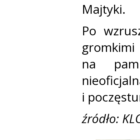
Majtyki.
Po wzrus
gromkim
na pami
nieofic
i poczęstu
źródło: KL