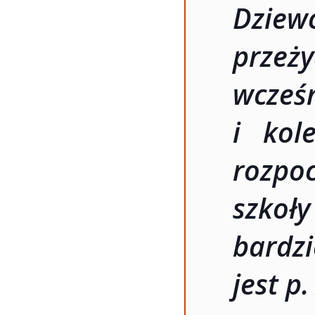
Dziew
przeż
wcze
i kol
rozpo
szkoł
bardz
jest p