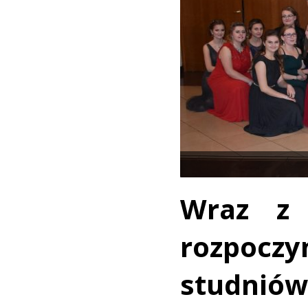
Wraz z 
rozpo
studnió