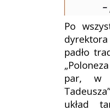
–
Po wszys
dyrektor
padło tra
„Poloneza
par, w 
Tadeusza
układ t