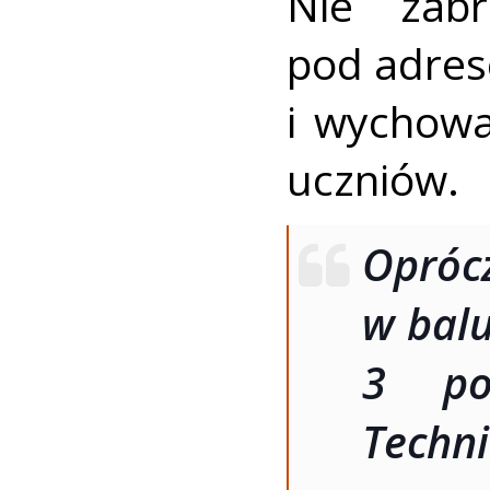
Nie zabr
pod adrese
i wychow
uczniów.
Opróc
w balu
3 po
Techni