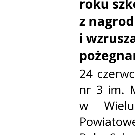
roku szk
z nagro
i wzrusz
pożegna
24 czerwc
nr 3 im. 
w Wielu
Powiato