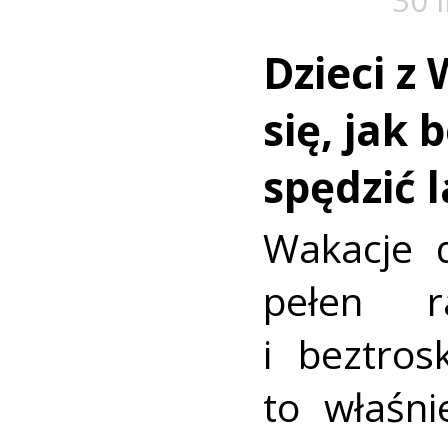
Dzieci z 
się, jak 
spędzić 
Wakacje d
pełen r
i beztros
to właśni