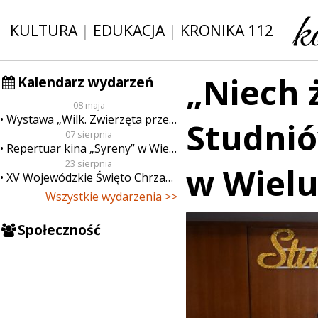
KULTURA
|
EDUKACJA
|
KRONIKA 112
„Niech ż
Kalendarz wydarzeń
08 maja
Wystawa „Wilk. Zwierzęta przeklęte”
Studni
07 sierpnia
Repertuar kina „Syreny” w Wieluniu w dn. od 7 do 13 sierpnia
23 sierpnia
w Wielu
XV Wojewódzkie Święto Chrzanu
Wszystkie wydarzenia >>
Społeczność