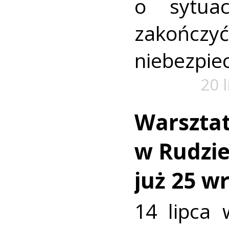
o sytua
zako
niebezpiec
20 
Warszta
w Rudzie.
już 25 w
14 lipca 