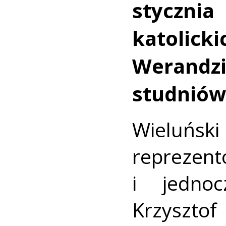
styczni
katolick
Werandzi
studnió
Wieluński
reprezent
i jedno
Krzysz