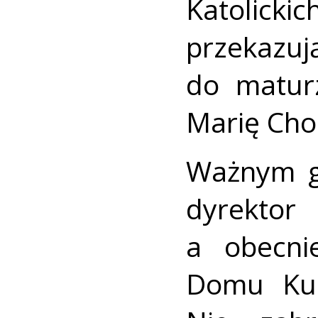
Katolic
przekaz
do matur
Marię Cho
Ważnym go
dyrekto
a obecni
Domu Kul