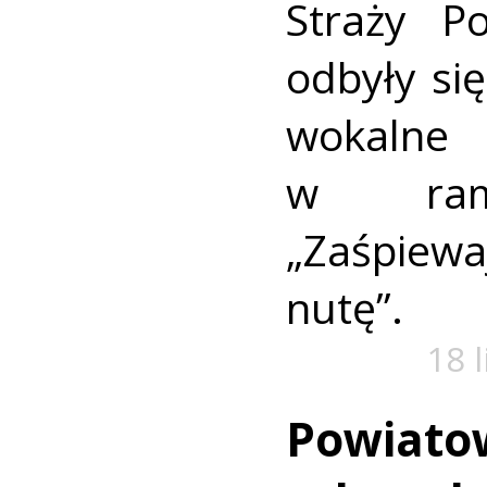
Straży P
odbyły się
wokaln
w rama
„Zaśpiew
nutę”.
18 
Powiato