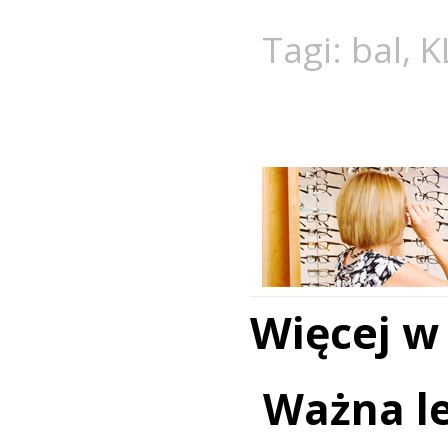
Tagi:
bal
,
K
Więcej w
Ważna le