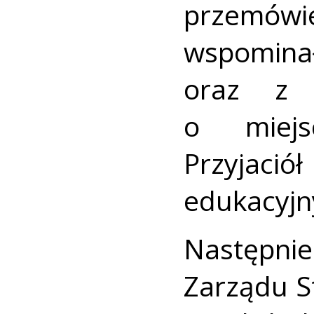
przemów
wspom
oraz z 
o miejs
Przyjació
edukacyjn
Następni
Zarządu S