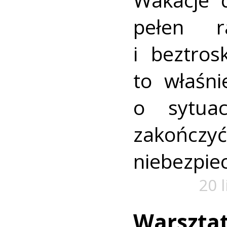
pełen r
i beztros
to właśni
o sytua
zako
niebezpiec
20 
Warszta