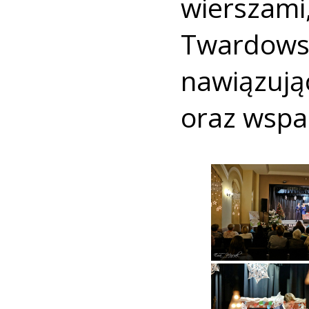
wierszami
Tward
nawiązuj
oraz wspa