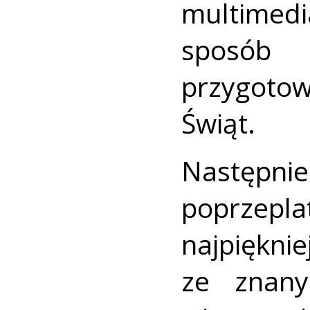
multimedi
sposób
przygoto
Świąt.
Następn
poprz
najpięk
ze znany