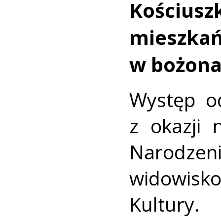
Kościusz
miesz
w bożona
Występ od
z okazji
Narodzeni
widowis
Kultur