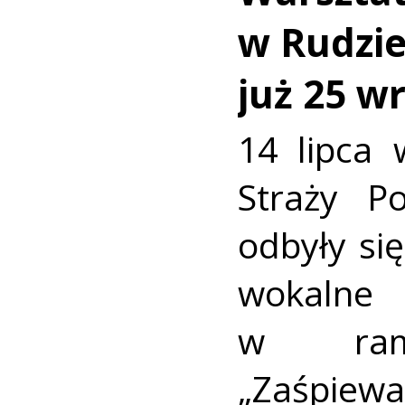
w Rudzie.
już 25 w
14 lipca 
Straży P
odbyły się
wokaln
w rama
„Zaśpiew