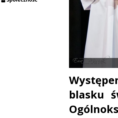
Występe
blasku ś
Ogólno