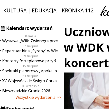
KULTURA
|
EDUKACJA
|
KRONIKA 112
Uczniow
Kalendarz wydarzeń
08 maja
Wystawa „Wilk. Zwierzęta przeklęte”
w WDK w
07 sierpnia
Repertuar kina „Syreny” w Wieluniu w dn. od 7 do 13 sierpnia
09 sierpnia
koncert
Koncerty fortepianowe przy świecach
15 sierpnia
Spektakl plenerowy „Apokalipsa”
23 sierpnia
XV Wojewódzkie Święto Chrzanu
05 września
Bieszczadzkie Granie 2026
Wszystkie wydarzenia >>
Społeczność