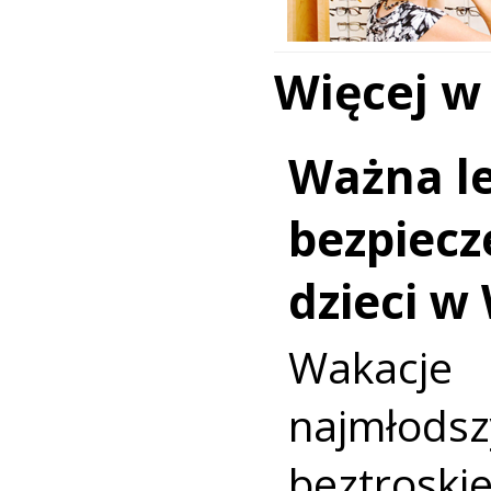
Więcej w
Ważna le
bezpiecz
dzieci w
Wakac
najmło
beztroski