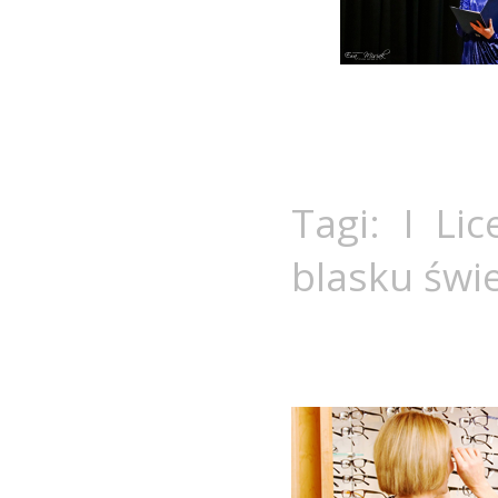
Tagi:
I Li
blasku świ