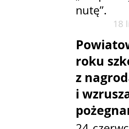
nutę”.
18 
Powiato
roku szk
z nagro
i wzrusz
pożegna
24 czerwc