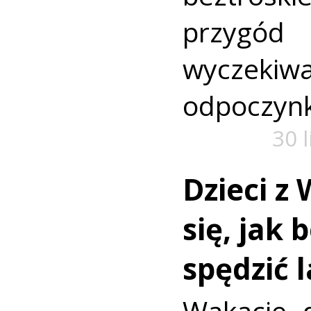
przyg
wyczekiw
odpoczyn
30 
Dzieci z 
się, jak 
spędzić 
Wakacje d