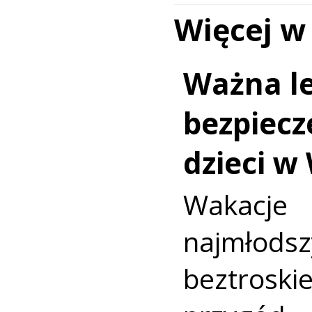
Więcej w
Ważna le
bezpiecz
dzieci w
Wakac
najmło
beztroski