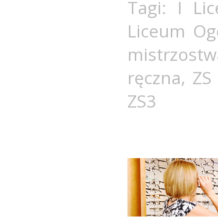
Tagi:
I Li
Liceum Ogó
mistrzostw
ręczna
,
ZS
ZS3