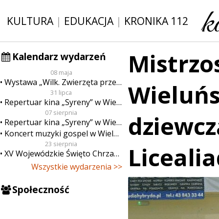
KULTURA
|
EDUKACJA
|
KRONIKA 112
Mistrzo
Kalendarz wydarzeń
08 maja
Wystawa „Wilk. Zwierzęta przeklęte”
Wieluńs
31 lipca
Repertuar kina „Syreny” w Wieluniu w dn. od 31 lipca do 6 sierpnia
07 sierpnia
dziewcz
Repertuar kina „Syreny” w Wieluniu w dn. od 7 do 13 sierpnia
Koncert muzyki gospel w Wieluniu
23 sierpnia
Liceali
XV Wojewódzkie Święto Chrzanu
Wszystkie wydarzenia >>
Społeczność