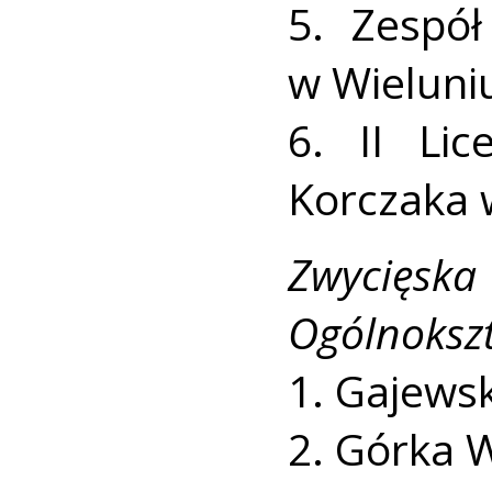
5. Zespół
w Wieluni
6. II Li
Korczaka 
Zwycięsk
Ogólnokszt
1. Gajewsk
2. Górka W