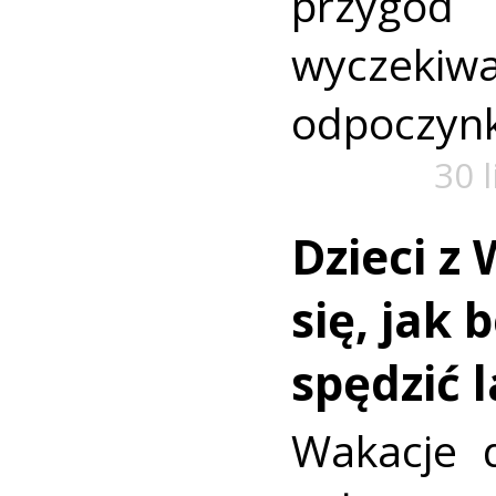
przyg
wyczekiw
odpoczyn
30 
Dzieci z 
się, jak 
spędzić 
Wakacje d