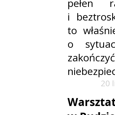
pełen r
i beztros
to właśni
o sytua
zako
niebezpiec
20 
Warszta