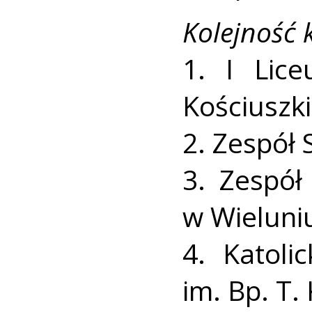
Kolejność 
1. I Lic
Kościuszk
2. Zespół 
3. Zespół
w Wieluni
4. Katoli
im. Bp. T.