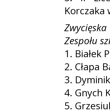
Korczaka w
Zwycięsk
Zespołu sz
1. Białek P
2. Cłapa B
3. Dyminik
4. Gnych K
5. Grzesiu