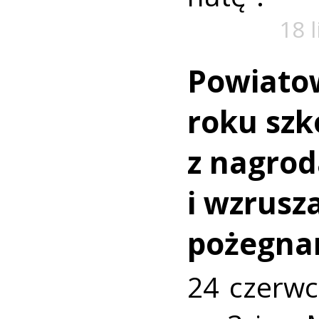
18 
Powiato
roku szk
z nagro
i wzrusz
pożegna
24 czerwc