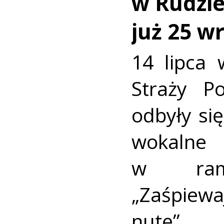
w Rudzie.
już 25 w
14 lipca 
Straży P
odbyły się
wokaln
w rama
„Zaśpiew
nutę”.