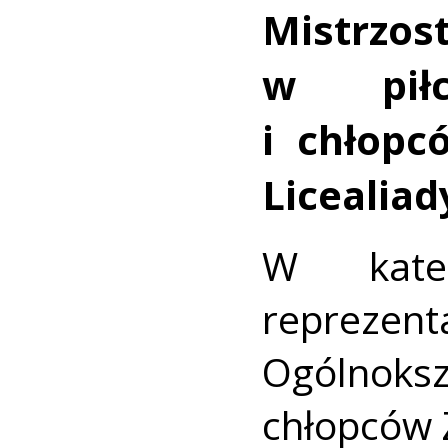
Mistrzos
w piłc
i chłop
Licealiad
W kateg
repre
Ogólnoks
chłopców Z