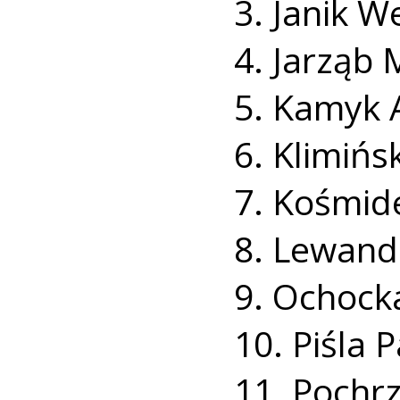
3. Janik W
4. Jarząb 
5. Kamyk A
6. Klimińs
7. Kośmid
8. Lewand
9. Ochocka
10. Piśla P
11. Pochrz