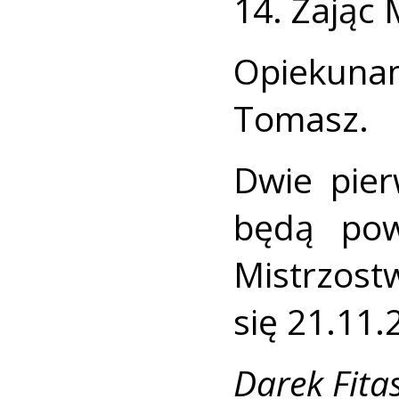
14. Zając 
Opiekunam
Tomasz.
Dwie pie
będą pow
Mistrzost
się 21.11.
Darek Fita