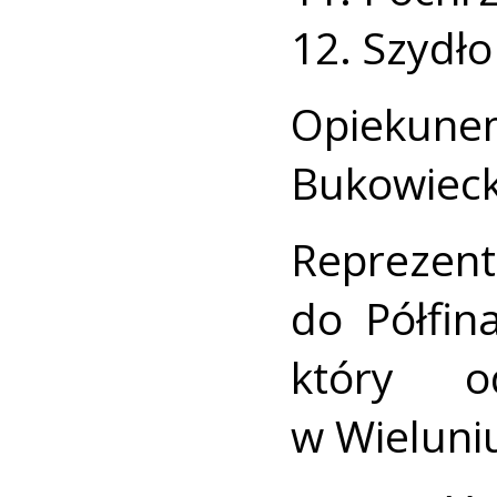
12. Szydło
Opiekun
Bukowieck
Reprezent
do Półfin
który o
w Wieluni