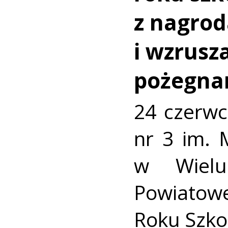
z nagro
i wzrusz
pożegna
24 czerwc
nr 3 im. 
w Wielu
Powiato
Roku Szko