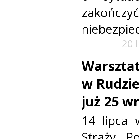
zako
niebezpiec
20 
Warszta
w Rudzie.
już 25 w
14 lipca 
Straży P