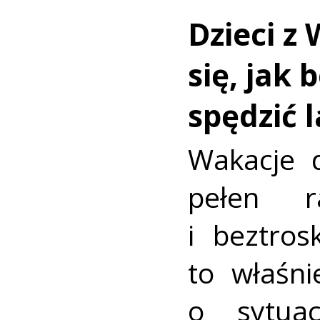
Dzieci z 
się, jak 
spędzić 
Wakacje d
pełen r
i beztros
to właśni
o sytua