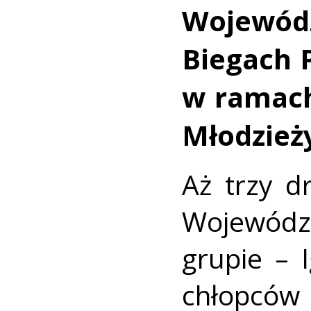
Wojewód
Biegach 
w ramach 
Młodzieży
Aż trzy d
Wojewódz
grupie – 
chłopców