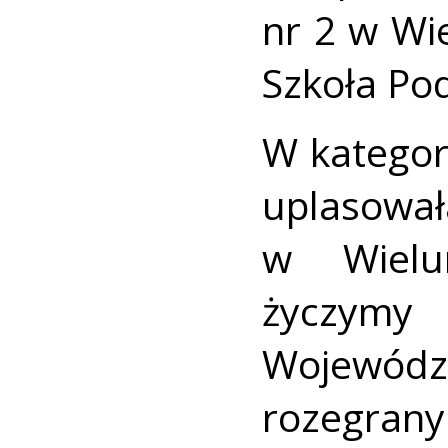
nr 2 w Wi
Szkoła Po
W kategori
uplasował
w Wielu
życzymy 
Wojewód
rozegr