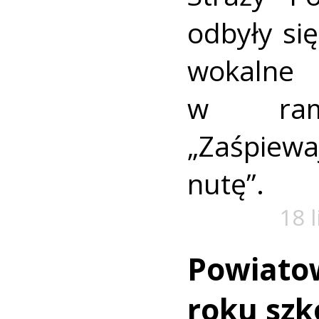
odbyły się
wokaln
w rama
„Zaśpiew
nutę”.
18 
Powiato
roku szk