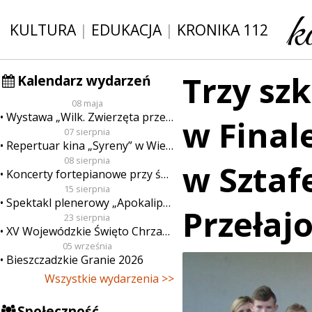
KULTURA
|
EDUKACJA
|
KRONIKA 112
Trzy sz
Kalendarz wydarzeń
08 maja
Wystawa „Wilk. Zwierzęta przeklęte”
w Fina
07 sierpnia
Repertuar kina „Syreny” w Wieluniu w dn. od 7 do 13 sierpnia
08 sierpnia
w Sztaf
Koncerty fortepianowe przy świecach
15 sierpnia
Spektakl plenerowy „Apokalipsa”
Przełaj
23 sierpnia
XV Wojewódzkie Święto Chrzanu
05 września
Bieszczadzkie Granie 2026
Wszystkie wydarzenia >>
Społeczność