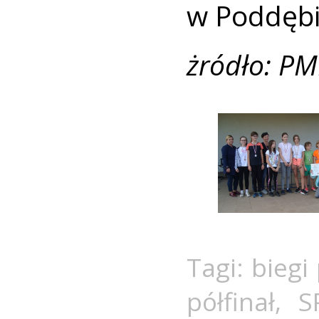
w Poddębi
żródło: PM
Tagi:
biegi
półfinał
,
S