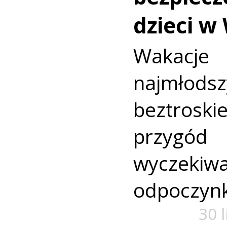
dzieci w
Wakac
najmło
beztroski
przyg
wyczekiw
odpoczyn
30 