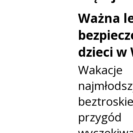
Ważna le
bezpiecz
dzieci w
Wakac
najmło
beztroski
przyg
wyczekiw