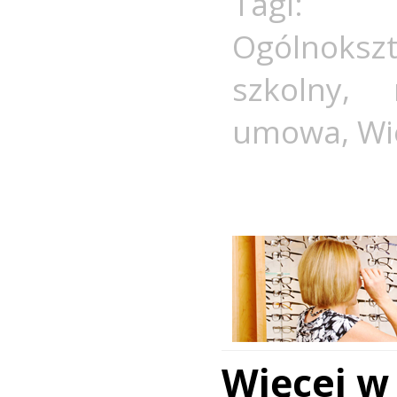
Tagi
Ogólnokszt
szkolny
,
umowa
,
Wi
Więcej w