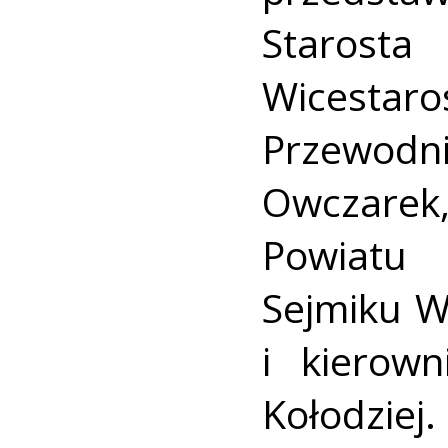
Starosta
Wicest
Przewodni
Owczarek
Powiatu 
Sejmiku W
i kierow
Kołodziej.