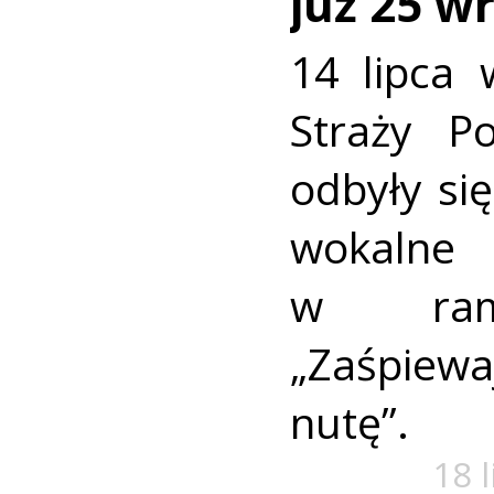
już 25 w
14 lipca 
Straży P
odbyły się
wokaln
w rama
„Zaśpiew
nutę”.
18 