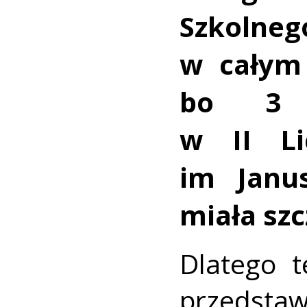
Szkolne
w całym 
bo 3 w
w II Li
im Janu
miała szc
Dlatego t
przedstaw