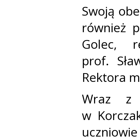
Swoją obe
również p
Golec, r
prof. Sła
Rektora m
Wraz z 
w Korczak
uczniow