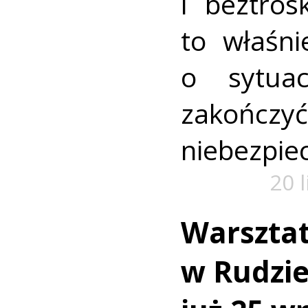
i beztros
to właśni
o sytua
zako
niebezpiec
20 
Warszta
w Rudzie.