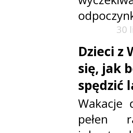
odpoczyn
30 
Dzieci z 
się, jak 
spędzić 
Wakacje d
pełen r