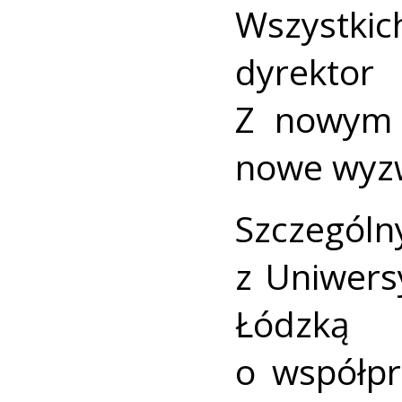
Wszystk
dyrektor
Z nowym 
nowe wyz
Szczegól
z Uniwers
Łódzką 
o współp