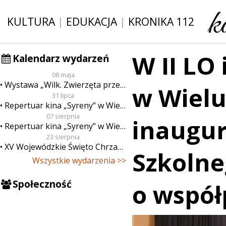
KULTURA
|
EDUKACJA
|
KRONIKA 112
W II LO 
Kalendarz wydarzeń
08 maja
Wystawa „Wilk. Zwierzęta przeklęte”
w Wielu
31 lipca
Repertuar kina „Syreny” w Wieluniu w dn. od 31 lipca do 6 sierpnia
07 sierpnia
inaugu
Repertuar kina „Syreny” w Wieluniu w dn. od 7 do 13 sierpnia
23 sierpnia
XV Wojewódzkie Święto Chrzanu
Szkolne
Wszystkie wydarzenia >>
Społeczność
o współ