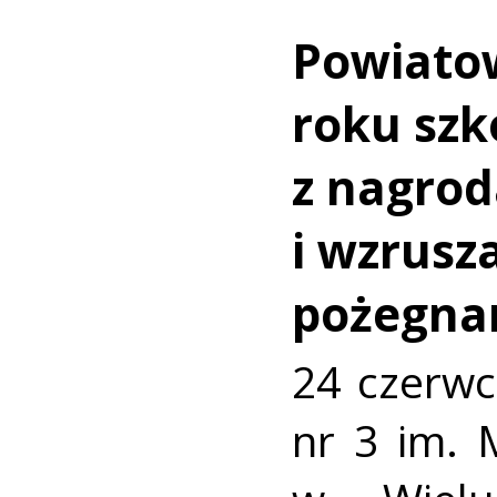
Powiato
roku szk
z nagro
i wzrusz
pożegna
24 czerwc
nr 3 im. 