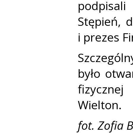
podpisal
Stępień, 
i prezes F
Szczegól
było otwa
fizyczne
Wielton.
fot. Zofia 