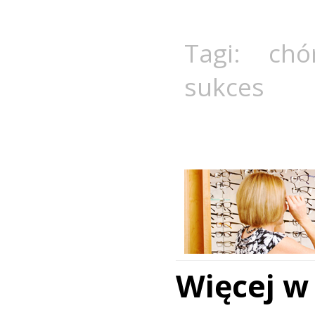
Tagi:
chó
sukces
Więcej w