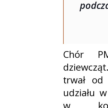
podcz
Chór PM
dziewczą
trwał od
udziału w
w konc