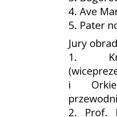
4. Ave Mar
5. Pater n
Jury obra
1. Kry
(wiceprez
i Orki
przewodni
2. Prof.