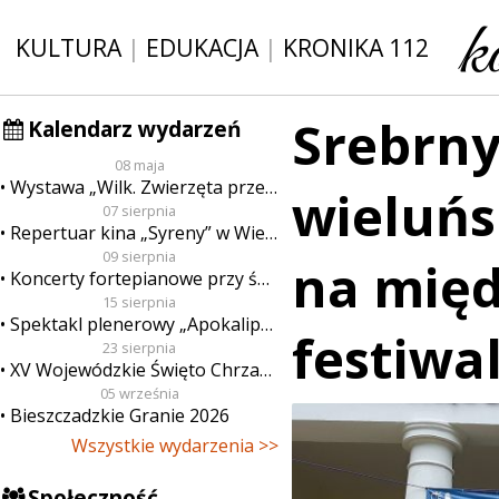
KULTURA
|
EDUKACJA
|
KRONIKA 112
Srebrny
Kalendarz wydarzeń
08 maja
Wystawa „Wilk. Zwierzęta przeklęte”
wieluńs
07 sierpnia
Repertuar kina „Syreny” w Wieluniu w dn. od 7 do 13 sierpnia
09 sierpnia
na mię
Koncerty fortepianowe przy świecach
15 sierpnia
Spektakl plenerowy „Apokalipsa”
festiwa
23 sierpnia
XV Wojewódzkie Święto Chrzanu
05 września
Bieszczadzkie Granie 2026
Wszystkie wydarzenia >>
Społeczność