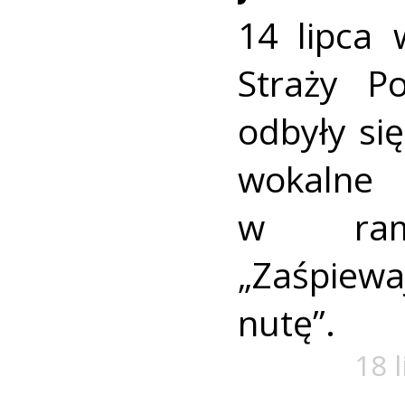
14 lipca 
Straży P
odbyły się
wokaln
w rama
„Zaśpiew
nutę”.
18 