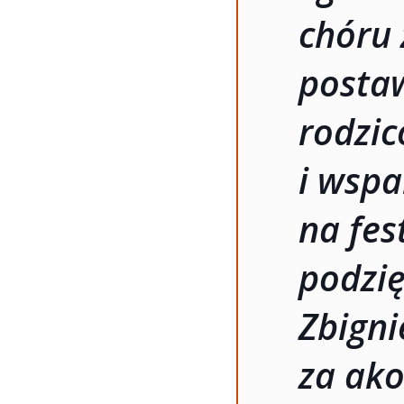
chóru 
posta
rodzi
i wspa
na fes
podzi
Zbign
za ak