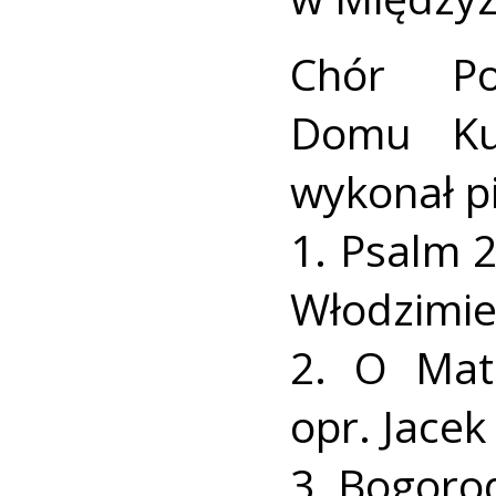
Chór Po
Domu Kul
wykonał p
1. Psalm 
Włodzimier
2. O Mat
opr. Jacek
3. Bogorod