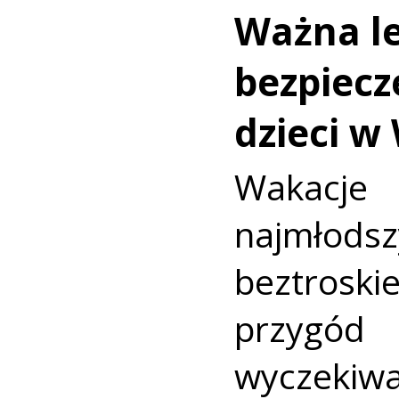
Ważna le
bezpiecz
dzieci w
Wakac
najmło
beztroski
przyg
wyczekiw