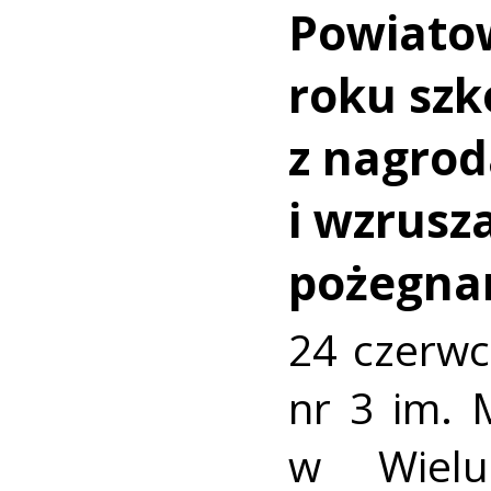
Powiato
roku szk
z nagro
i wzrusz
pożegna
24 czerwc
nr 3 im. 
w Wielu