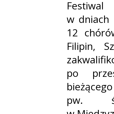
Festiwa
w dniach 
12 chórów
Filipin, 
zakwal
po prze
bieżącego
pw. ś
w Międzyz