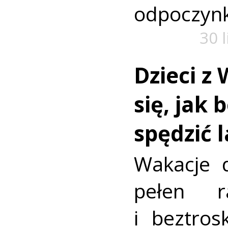
odpoczyn
30 
Dzieci z 
się, jak 
spędzić 
Wakacje d
pełen r
i beztros