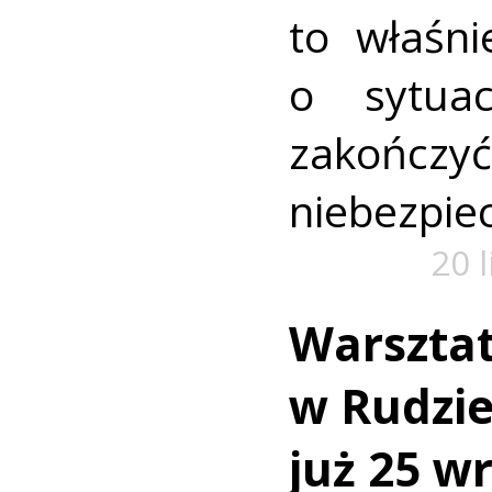
to właśni
o sytua
zako
niebezpiec
20 
Warszta
w Rudzie.
już 25 w