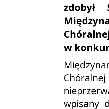
zdobył
Międzyna
Chóral
w konkur
Międzyn
Chóralnej
nieprzer
wpisany d