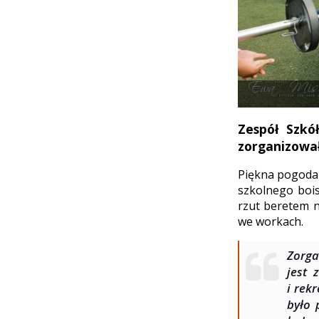
Zespół Szkó
zorganizował
Piękna pogoda 
szkolnego boi
rzut beretem n
we workach.
Zorga
jest 
i rek
było 