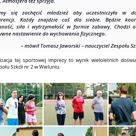
. Atmosfera też sprzyja.
amy się zachęcić młodzież aby uczestniczyła w do
rencji. Każdy znajdzie coś dla siebie. Będzie koor
nność, siła i wytrzymałość w formie zabawy. Chodzi 
ywne nastawienie do wychowania fizycznego.
– mówił Tomasz Jaworski – nauczyciel Zespołu Sz
zacja tej sportowej imprezy to wynik wieloletnich doświ
połu Szkół nr 2 w Wieluniu.