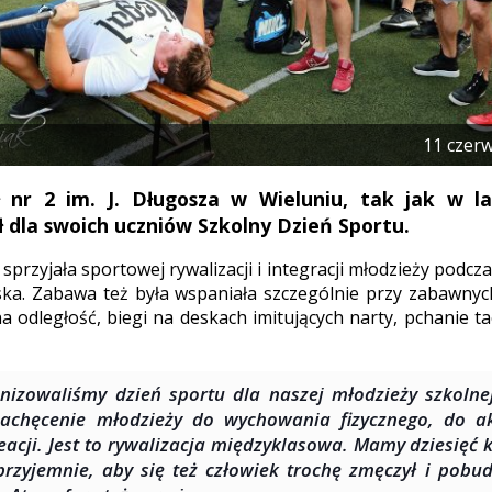
11 czer
ł nr 2 im. J. Długosza w Wieluniu, tak jak w la
 dla swoich uczniów Szkolny Dzień Sportu.
sprzyjała sportowej rywalizacji i integracji młodzieży pod
ska. Zabawa też była wspaniała szczególnie przy zabawny
a odległość, biegi na deskach imitujących narty, pchanie t
nizowaliśmy dzień sportu dla naszej młodzieży szkolne
zachęcenie młodzieży do wychowania fizycznego, do ak
reacji. Jest to rywalizacja międzyklasowa. Mamy dziesięć 
przyjemnie, aby się też człowiek trochę zmęczył i pobud