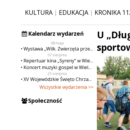
KULTURA
|
EDUKACJA
|
KRONIKA 11
U „Dłu
Kalendarz wydarzeń
08 maja
sporto
Wystawa „Wilk. Zwierzęta przeklęte”
07 sierpnia
Repertuar kina „Syreny” w Wieluniu w dn. od 7 do 13 sierpnia
Koncert muzyki gospel w Wieluniu
23 sierpnia
XV Wojewódzkie Święto Chrzanu
Wszystkie wydarzenia >>
Społeczność