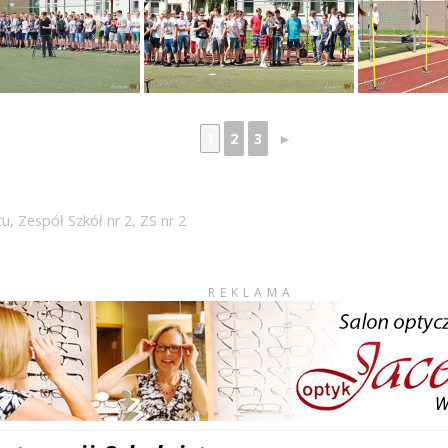
1
2
3
►
tu
,
Zespół Szkół nr 2
,
ZS nr 2
REKLAMA