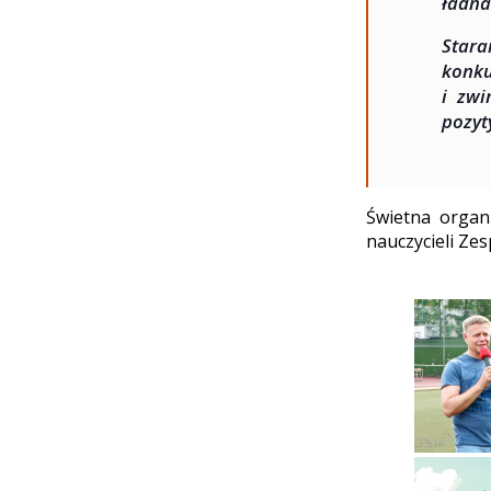
ładna
Star
konku
i zwi
pozyt
Świetna organi
nauczycieli Zes