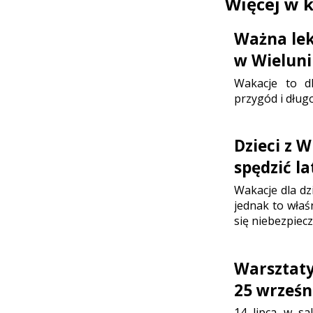
Więcej w 
Ważna lek
w Wielun
Wakacje to d
przygód i dłu
Dzieci z W
spędzić la
Wakacje dla dzi
jednak to właś
się niebezpiecz
Warsztaty
25 wrześn
14 lipca w sa