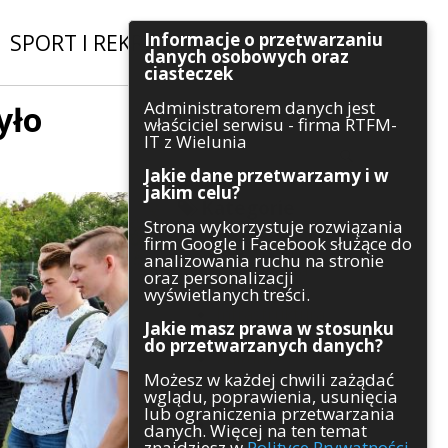
Informacje o przetwarzaniu
SPORT I REKREACJA
|
INWESTYCJE
danych osobowych oraz
ciasteczek
Administratorem danych jest
yło
Szukaj
właściciel serwisu - firma RTFM-
IT z Wielunia
Jakie dane przetwarzamy i w
jakim celu?
Kategorie
Strona wykorzystuje rozwiązania
firm Google i Facebook służące do
Architektura
analizowania ruchu na stronie
Gospodarka
oraz personalizacji
Handel
wyświetlanych treści.
Infrastruktura
Jakie masz prawa w stosunku
Komunikaty
do przetwarzanych danych?
Kultura
Możesz w każdej chwili zażądać
Polityka
wglądu, poprawienia, usunięcia
Pozostałe
lub ograniczenia przetwarzania
Psychologia
danych. Więcej na ten temat
Rolnictwo
znajdziesz w
Polityce Prywatności