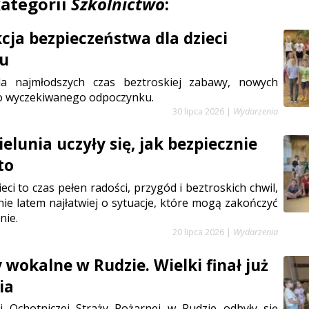
kategorii
Szkolnictwo
:
cja bezpieczeństwa dla dzieci
iu
la najmłodszych czas beztroskiej zabawy, nowych
go wyczekiwanego odpoczynku.
30 lipca 2026
|
Wydarzenia
ielunia uczyły się, jak bezpiecznie
to
eci to czas pełen radości, przygód i beztroskich chwil,
nie latem najłatwiej o sytuacje, które mogą zakończyć
nie.
20 lipca 2026
|
Wydarzenia
 wokalne w Rudzie. Wielki finał już
ia
li Ochotniczej Straży Pożarnej w Rudzie odbyły się