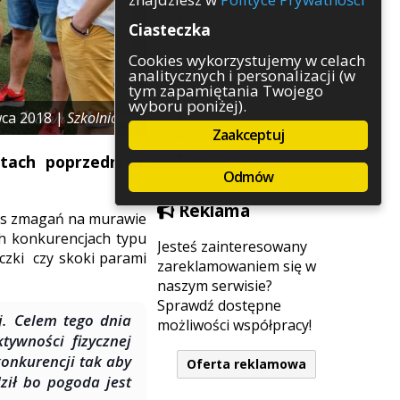
Rozrywka
Ciasteczka
Służby
Sport
Cookies wykorzystujemy w celach
analitycznych i personalizacji (w
Środowisko
tym zapamiętania Twojego
Szkolnictwo
wyboru poniżej).
Wydarzenia
wca 2018 |
Szkolnictwo
Zaakceptuj
Zapowiedzi
Zdrowie
tach poprzednich,
Odmów
Reklama
czas zmagań na murawie
ch konkurencjach typu
Jesteś zainteresowany
aczki czy skoki parami
zareklamowaniem się w
naszym serwisie?
Sprawdź dostępne
j. Celem tego dnia
możliwości współpracy!
tywności fizycznej
konkurencji tak aby
Oferta reklamowa
ził bo pogoda jest