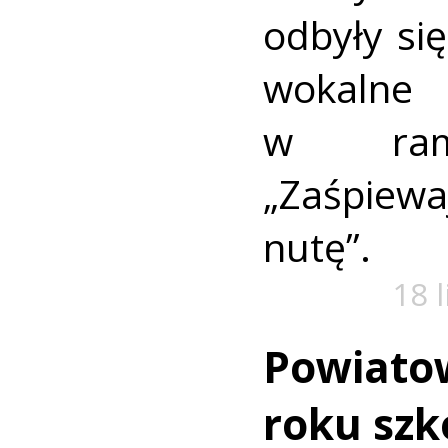
odbyły się
wokaln
w rama
„Zaśpiew
nutę”.
18 
Powiato
roku szk