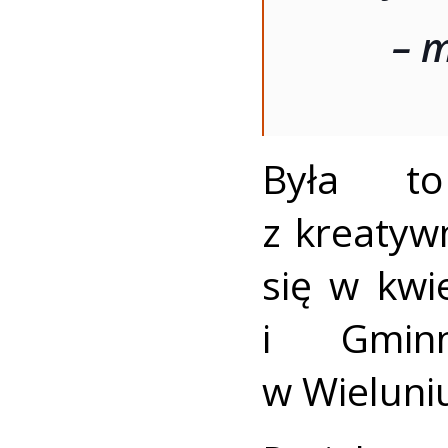
– 
Była t
z kreatyw
się w kwie
i Gminn
w Wieluni