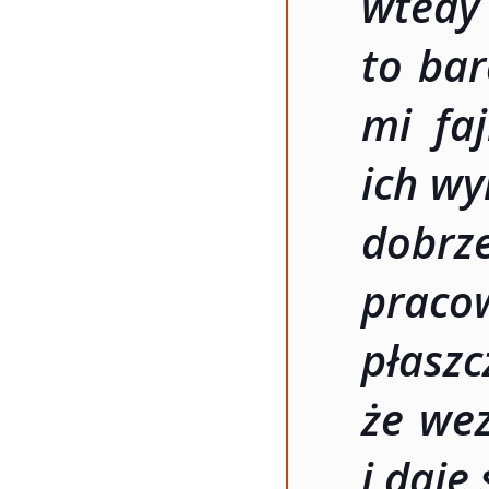
wtedy
to bar
mi faj
ich w
dobr
prac
płaszc
że wez
i daje