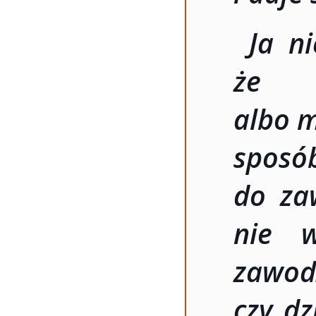
Ja ni
że m
albo m
sposó
do za
nie w
zawodz
czy dz