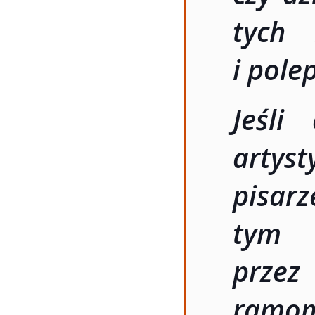
tych 
i pole
Jeśli
artys
pisar
tym
przez
ramom.