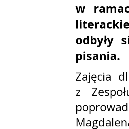
w ramac
literack
odbyły s
pisania.
Zajęcia d
z Zespo
poprowadz
Magdalen