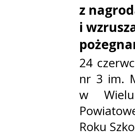
z nagro
i wzrusz
pożegna
24 czerwc
nr 3 im. 
w Wielu
Powiato
Roku Szko