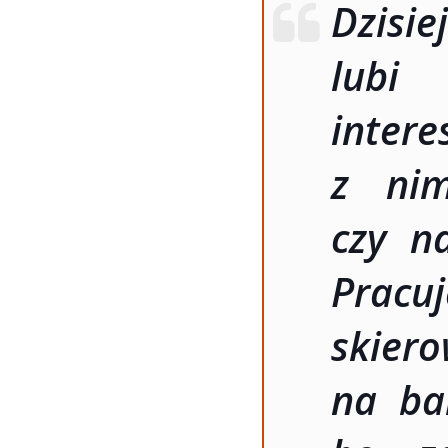
Dzisie
lubi
intere
z nim
czy n
Pracu
skier
na ba