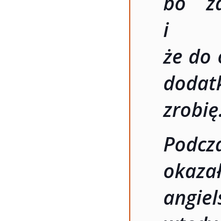
bo za
i p
że do 
dodat
zrobię
Podcz
okazał
angiel