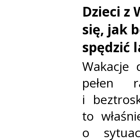
Dzieci z 
się, jak 
spędzić 
Wakacje d
pełen r
i beztros
to właśni
o sytua