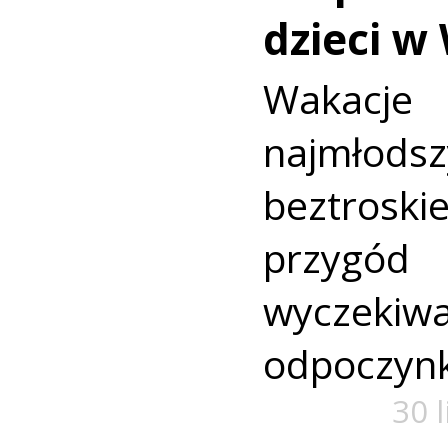
dzieci w
Wakac
najmło
beztroski
przyg
wyczekiw
odpoczyn
30 