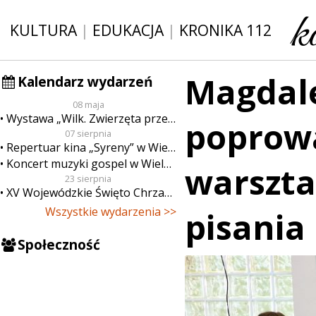
KULTURA
|
EDUKACJA
|
KRONIKA 112
Magdal
Kalendarz wydarzeń
08 maja
Wystawa „Wilk. Zwierzęta przeklęte”
poprowa
07 sierpnia
Repertuar kina „Syreny” w Wieluniu w dn. od 7 do 13 sierpnia
Koncert muzyki gospel w Wieluniu
warszt
23 sierpnia
XV Wojewódzkie Święto Chrzanu
Wszystkie wydarzenia >>
pisania
Społeczność