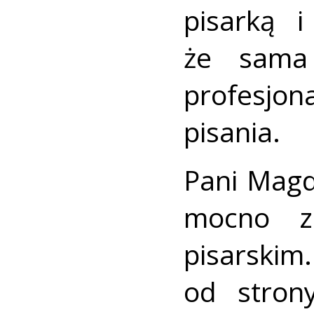
pisarką i
że sama 
profesjo
pisania.
Pani Magd
mocno z
pisarskim
od stron