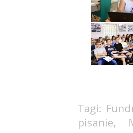
Tagi:
Fundu
pisanie
,