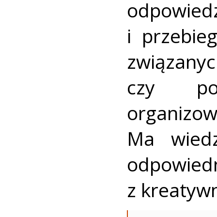
odpowie
i przebieg
związany
czy pow
organizo
Ma wiedz
odpowie
z kreatyw