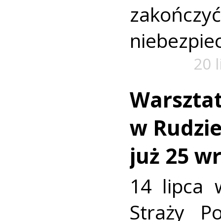
zako
niebezpiec
20 
Warszta
w Rudzie.
już 25 w
14 lipca 
Straży P