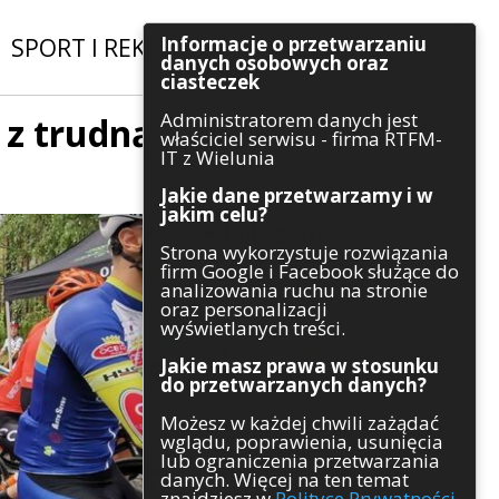
Informacje o przetwarzaniu
SPORT I REKREACJA
|
INWESTYCJE
danych osobowych oraz
ciasteczek
Administratorem danych jest
 z trudną
Szukaj
właściciel serwisu - firma RTFM-
IT z Wielunia
Jakie dane przetwarzamy i w
jakim celu?
Kategorie
Strona wykorzystuje rozwiązania
firm Google i Facebook służące do
Architektura
analizowania ruchu na stronie
Gospodarka
oraz personalizacji
Handel
wyświetlanych treści.
Infrastruktura
Jakie masz prawa w stosunku
Komunikaty
do przetwarzanych danych?
Kultura
Możesz w każdej chwili zażądać
Polityka
wglądu, poprawienia, usunięcia
Pozostałe
lub ograniczenia przetwarzania
Psychologia
danych. Więcej na ten temat
Rolnictwo
znajdziesz w
Polityce Prywatności