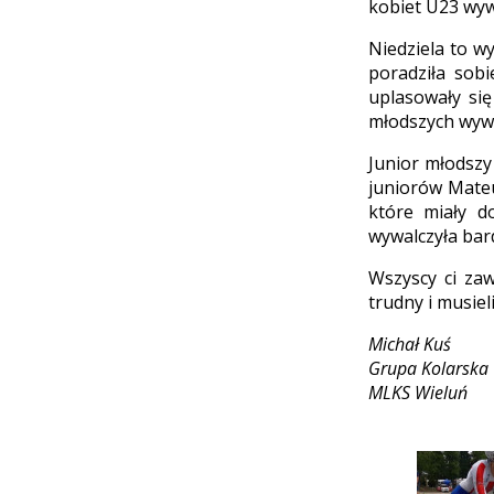
kobiet U23 wyw
Niedziela to w
poradziła sobi
uplasowały się
młodszych wywal
Junior młodszy
juniorów Mateu
które miały d
wywalczyła bar
Wszyscy ci zaw
trudny i musieli
Michał Kuś
Grupa Kolarska
MLKS Wieluń