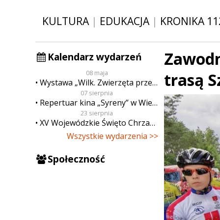
KULTURA
|
EDUKACJA
|
KRONIKA 11
Zawodn
Kalendarz wydarzeń
08 maja
trasą 
Wystawa „Wilk. Zwierzęta przeklęte”
07 sierpnia
Repertuar kina „Syreny” w Wieluniu w dn. od 7 do 13 sierpnia
23 sierpnia
XV Wojewódzkie Święto Chrzanu
Wszystkie wydarzenia >>
Społeczność