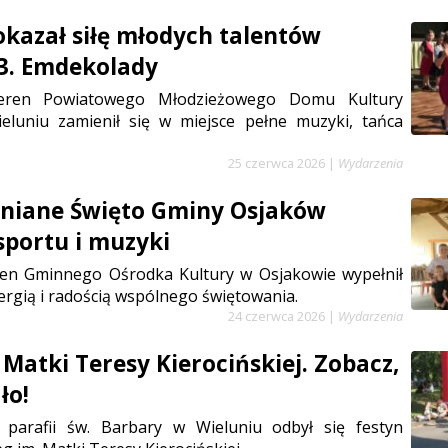
kazał siłę młodych talentów
3. Emdekolady
eren Powiatowego Młodzieżowego Domu Kultury
eluniu zamienił się w miejsce pełne muzyki, tańca
25 czerwca 2026
|
Wydarzenia
niane Święto Gminy Osjaków
sportu i muzyki
ren Gminnego Ośrodka Kultury w Osjakowie wypełnił
ergią i radością wspólnego świętowania.
24 czerwca 2026
|
Wydarzenia
. Matki Teresy Kierocińskiej. Zobacz,
ło!
parafii św. Barbary w Wieluniu odbył się festyn