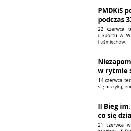
PMDKiS po
podczas 3
22 czerwca t
i Sportu w Wi
i uśmiechów.
Niezapom
w rytmie 
14 czerwca te
się muzyką, en
II Bieg im
co się dzia
21 czerwca w 