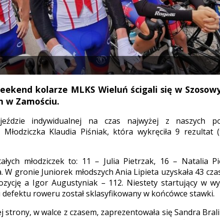
eekend kolarze MLKS Wieluń ścigali się w Szosow
 w Zamościu.
jeździe indywidualnej na czas najwyżej z naszych po
 Młodziczka Klaudia Piśniak, która wykręciła 9 rezultat
ałych młodziczek to: 11 – Julia Pietrzak, 16 – Natalia P
 W gronie Juniorek młodszych Ania Lipieta uzyskała 43 czas
ozycję a Igor Augustyniak – 112. Niestety startujący w w
defektu roweru został sklasyfikowany w końcówce stawki.
j strony, w walce z czasem, zaprezentowała się Sandra Bral