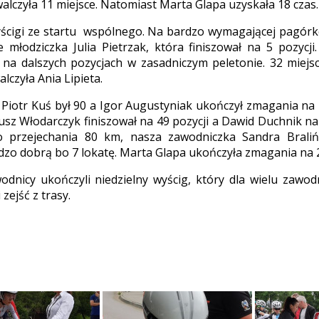
alczyła 11 miejsce. Natomiast Marta Glapa uzyskała 18 czas.
yścigi ze startu wspólnego. Na bardzo wymagającej pagórko
e młodziczka Julia Pietrzak, która finiszował na 5 pozycji
 na dalszych pozycjach w zasadniczym peletonie. 32 miejs
czyła Ania Lipieta.
 Piotr Kuś był 90 a Igor Augustyniak ukończył zmagania na
sz Włodarczyk finiszował na 49 pozycji a Dawid Duchnik na
o przejechania 80 km, nasza zawodniczka Sandra Brali
dzo dobrą bo 7 lokatę. Marta Glapa ukończyła zmagania na 2
odnicy ukończyli niedzielny wyścig, który dla wielu zawod
 zejść z trasy.