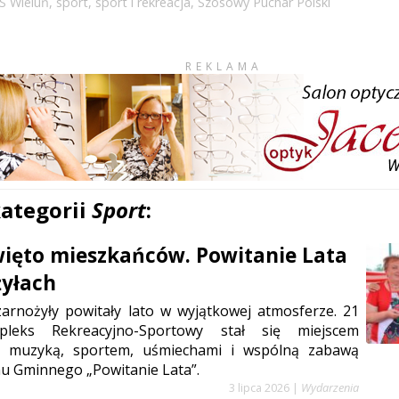
S Wieluń
,
sport
,
sport i rekreacja
,
Szosowy Puchar Polski
REKLAMA
kategorii
Sport
:
więto mieszkańców. Powitanie Lata
żyłach
arnożyły powitały lato w wyjątkowej atmosferze. 21
leks Rekreacyjno-Sportowy stał się miejscem
m muzyką, sportem, uśmiechami i wspólną zabawą
u Gminnego „Powitanie Lata”.
3 lipca 2026
|
Wydarzenia