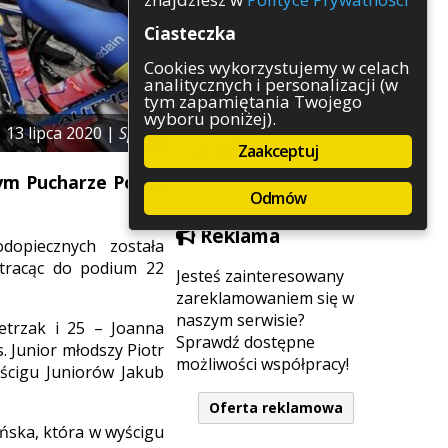
Rozrywka
Ciasteczka
Służby
Sport
Cookies wykorzystujemy w celach
analitycznych i personalizacji (w
Środowisko
tym zapamiętania Twojego
Szkolnictwo
wyboru poniżej).
Wydarzenia
13 lipca 2020 |
Sport
Zaakceptuj
Zapowiedzi
Zdrowie
ym Pucharze Polski
Odmów
Reklama
dopiecznych została
 (tracąc do podium 22
Jesteś zainteresowany
zareklamowaniem się w
naszym serwisie?
ietrzak i 25 – Joanna
Sprawdź dostępne
. Junior młodszy Piotr
możliwości współpracy!
yścigu Juniorów Jakub
Oferta reklamowa
ińska, która w wyścigu