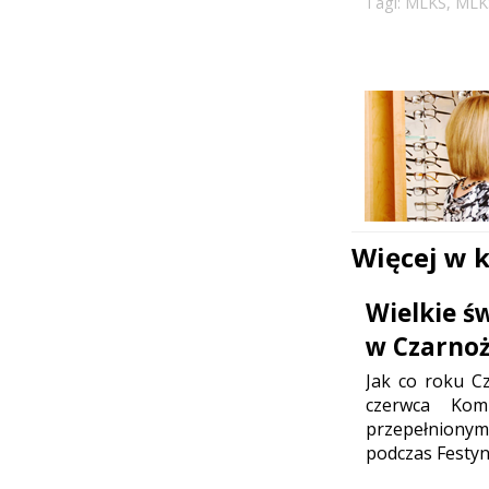
Tagi:
MLKS
,
MLK
Więcej w 
Wielkie ś
w Czarno
Jak co roku Cz
czerwca Komp
przepełniony
podczas Festyn