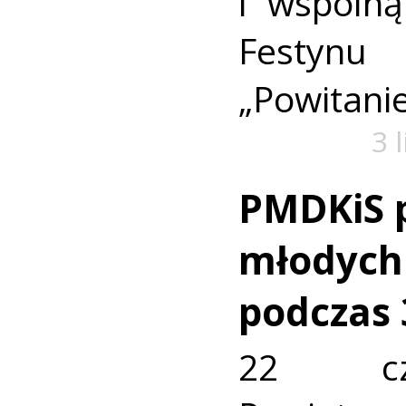
i wspóln
Festy
„Powitanie
3 
PMDKiS p
młodych
podczas
22 cz