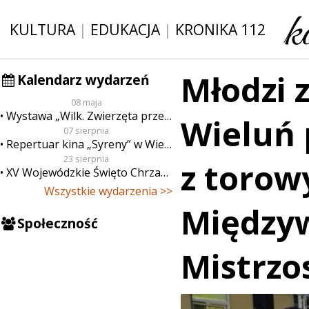
KULTURA
|
EDUKACJA
|
KRONIKA 112
Młodzi 
Kalendarz wydarzeń
08 maja
Wystawa „Wilk. Zwierzęta przeklęte”
Wieluń 
07 sierpnia
Repertuar kina „Syreny” w Wieluniu w dn. od 7 do 13 sierpnia
23 sierpnia
z torow
XV Wojewódzkie Święto Chrzanu
Wszystkie wydarzenia >>
Między
Społeczność
Mistrzo