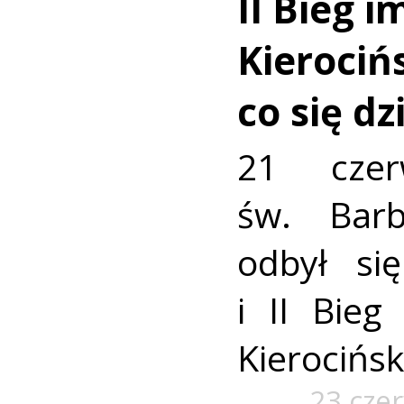
II Bieg i
Kierocińs
co się dz
21 czer
św. Bar
odbył si
i II Bieg
Kierocińsk
23 cze