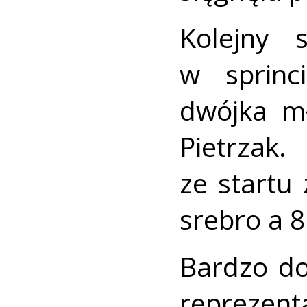
Kolejny 
w sprinc
dwójka mł
Pietrzak
ze startu
srebro a 8
Bardzo dob
reprezenta