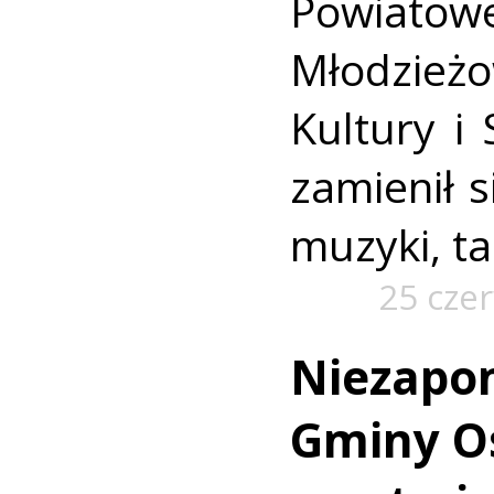
Powiatow
Młodzi
Kultury i
zamienił s
muzyki, t
25 cze
Niezapo
Gminy O