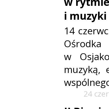
w rytmie
i muzyki
14 czerw
Ośrod
w Osjako
muzyką, e
wspólnego
24 cze