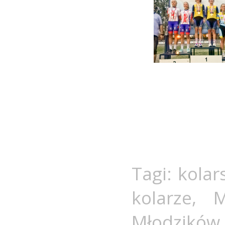
Tagi:
kolar
kolarze
,
M
Młodzików