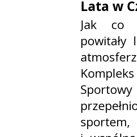
Lata w C
Jak co 
powitały 
atmosfe
Komplek
Sportowy 
przepeł
sporte