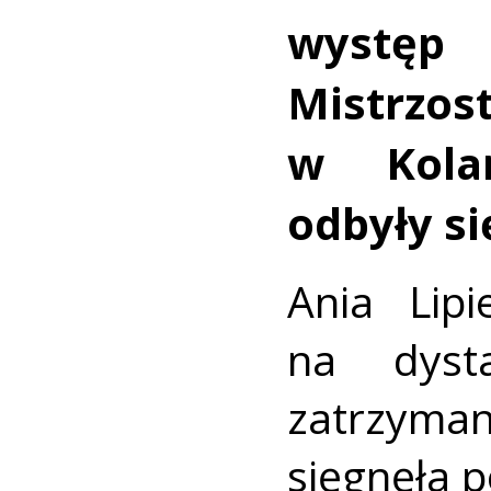
występ 
Mistr
w Kola
odbyły si
Ania Lip
na dyst
zatrzyma
sięgnęła p