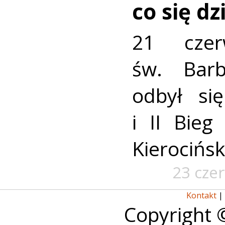
co się dz
21 czer
św. Bar
odbył si
i II Bieg
Kierocińsk
23 cze
Kontakt
|
Copyright