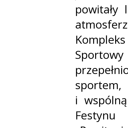
powitały 
atmosfe
Komplek
Sportowy 
przepeł
sporte
i wspóln
Festy