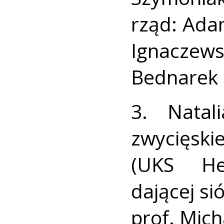
rząd: Ada
Ignaczew
Bednarek 
3. Natal
zwycięski
(UKS He
dającej si
prof. Mic