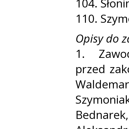
104. Słoni
110. Szymo
Opisy do z
1. Zawo
przed zak
Waldemar 
Szymoni
Bednare