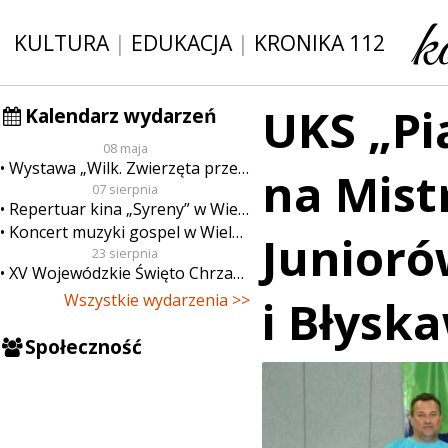
KULTURA
|
EDUKACJA
|
KRONIKA 112
UKS „Pi
Kalendarz wydarzeń
08 maja
Wystawa „Wilk. Zwierzęta przeklęte”
na Mist
07 sierpnia
Repertuar kina „Syreny” w Wieluniu w dn. od 7 do 13 sierpnia
Koncert muzyki gospel w Wieluniu
Junioró
23 sierpnia
XV Wojewódzkie Święto Chrzanu
Wszystkie wydarzenia >>
i Błysk
Społeczność