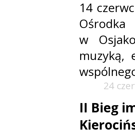
14 czerw
Ośrod
w Osjako
muzyką, e
wspólnego
24 cze
II Bieg i
Kierocińs