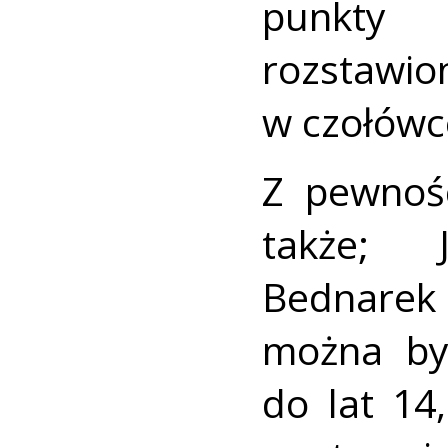
punkty
rozstawi
w czołów
Z pewnoś
także; 
Bednarek
można by
do lat 14