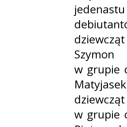
jedenast
debiutant
dziewcząt
Szymon 
w grupie 
Matyjas
dziewczą
w grupie 