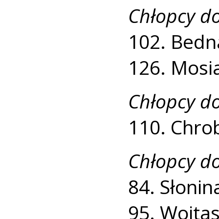
Chłopcy do
102. Bedna
126. Mosia
Chłopcy do
110. Chrob
Chłopcy do
84. Słonin
95. Wojtas