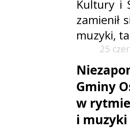
Kultury i
zamienił s
muzyki, t
25 cze
Niezapo
Gminy O
w rytmie
i muzyki