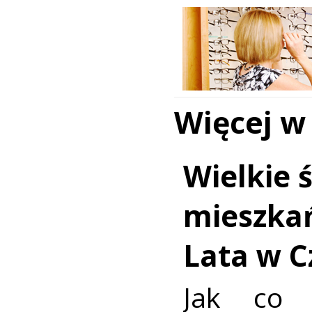
Więcej w
Wielkie 
mieszka
Lata w C
Jak co 