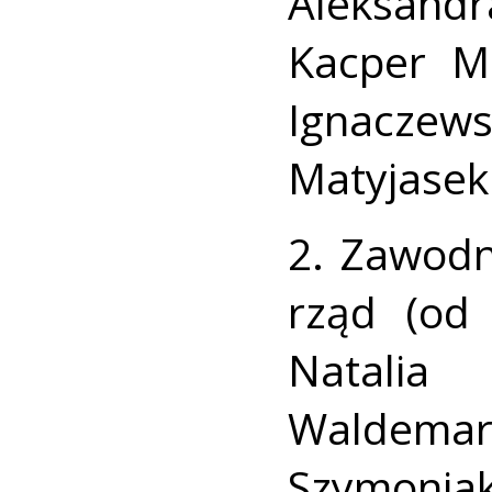
Aleksand
Kacper Mo
Ignacze
Matyjasek 
2. Zawodn
rząd (od 
Natalia 
Waldemar 
Szymonia