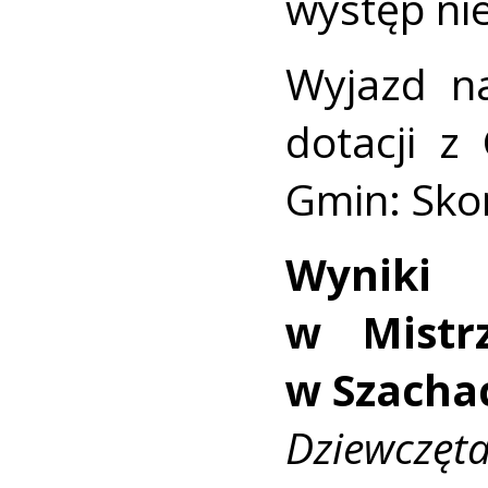
występ nie
Wyjazd n
dotacji z
Gmin: Skom
Wyniki
w Mistr
w Szacha
Dziewczęta