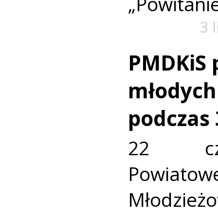
„Powitanie
3 
PMDKiS p
młodych
podczas
22 cz
Powiatow
Młodzi