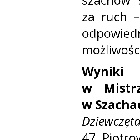
za ruch –
odpowie
możliwośc
Wyniki
w Mistr
w Szachac
Dziewczęta
47. Piotro