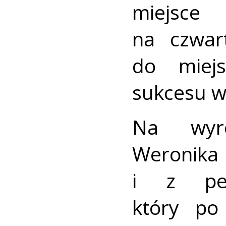
miejsce
na czwar
do miejs
sukcesu w 
Na wyró
Weronik
i z pew
który po