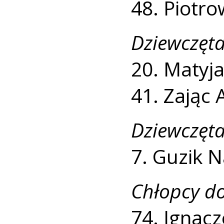
48. Piotro
Dziewczęta
20. Matyja
41. Zając 
Dziewczęta
7. Guzik Na
Chłopcy do
74. Ignacz