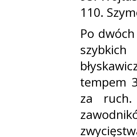
110. Szymo
Po dwóch
szybkich
błyskawic
tempem 3
za ruch.
zawodni
zwycięstw