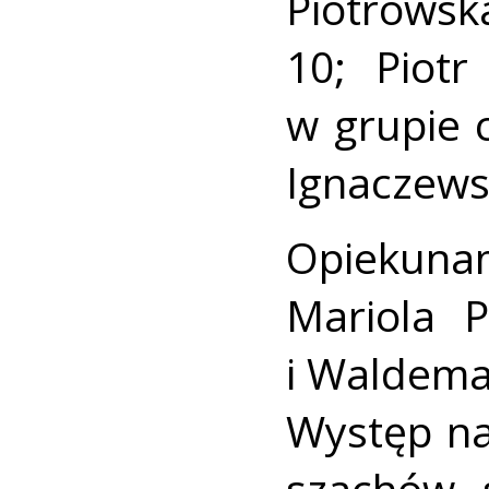
Piotrowsk
10; Piot
w grupie 
Ignaczewsk
Opiekuna
Mariola P
i Waldema
Występ na
szachów 