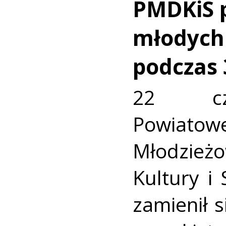
PMDKiS p
młodych
podczas
22 cz
Powiatow
Młodzi
Kultury i
zamienił s