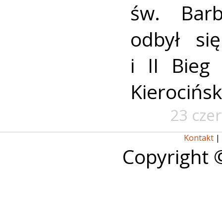
św. Bar
odbył si
i II Bieg
Kierocińsk
23 cze
Kontakt
|
Copyright