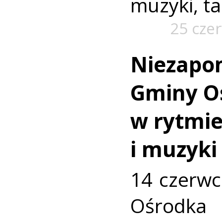
muzyki, t
25 cze
Niezapo
Gminy O
w rytmie
i muzyki
14 czerw
Ośrod