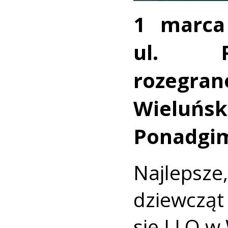
1 marca
ul. 
rozegra
Wiel
Ponadgim
Najleps
dziewczą
się I LO w