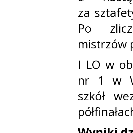
za sztafe
Po zlic
mistrzów 
I LO w ob
nr 1 w W
szkół we
półfinałac
Wyniki dz