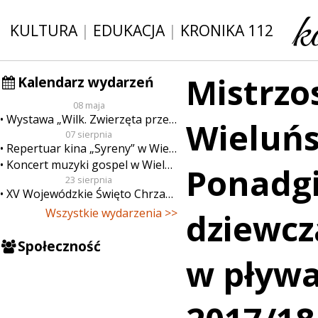
KULTURA
|
EDUKACJA
|
KRONIKA 112
Mistrzo
Kalendarz wydarzeń
08 maja
Wystawa „Wilk. Zwierzęta przeklęte”
Wieluńs
07 sierpnia
Repertuar kina „Syreny” w Wieluniu w dn. od 7 do 13 sierpnia
Koncert muzyki gospel w Wieluniu
Ponadg
23 sierpnia
XV Wojewódzkie Święto Chrzanu
Wszystkie wydarzenia >>
dziewcz
Społeczność
w pływa