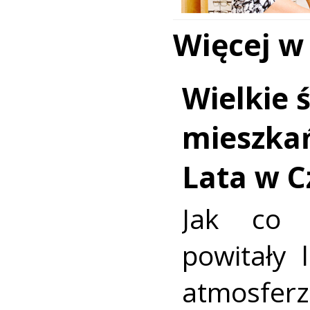
Więcej w
Wielkie 
mieszka
Lata w C
Jak co 
powitały 
atmosfe