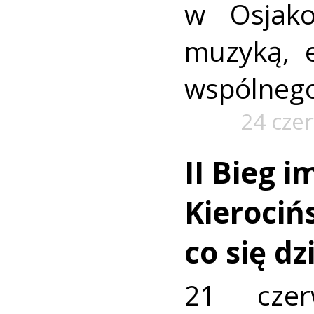
w Osjako
muzyką, e
wspólnego
24 cze
II Bieg i
Kierocińs
co się dz
21 czer