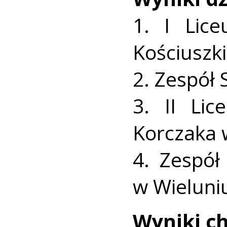
1. I Lic
Kościuszki
2. Zespół 
3. II Lic
Korczaka w
4. Zespół
w Wieluniu
Wyniki
ch