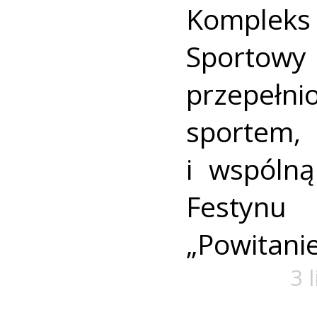
Komplek
Sportowy 
przepeł
sporte
i wspóln
Festy
„Powitanie
3 