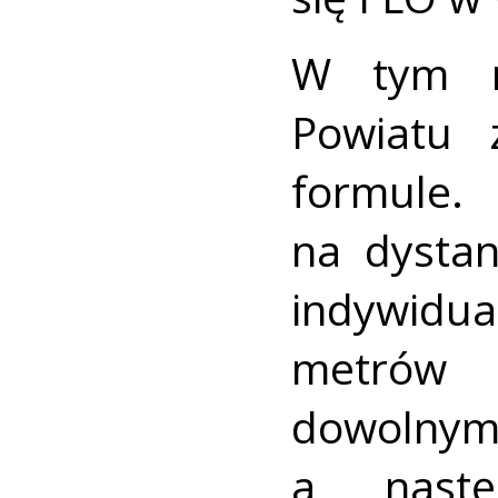
W tym r
Powiatu 
formule. 
na dysta
indywid
metrów 
dowolnym
a nastę