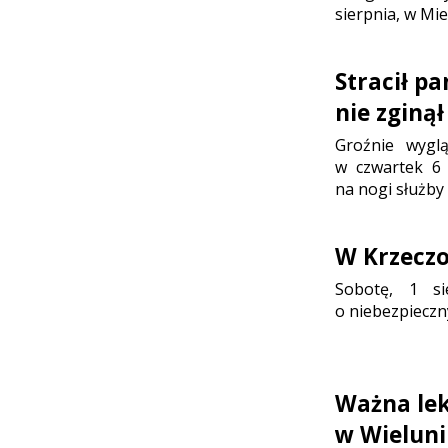
sierpnia, w Mie
Stracił p
nie zginął
Groźnie wygl
w czwartek 6 
na nogi służby
W Krzeczo
Sobotę, 1 sie
o niebezpieczn
Ważna lek
w Wielun