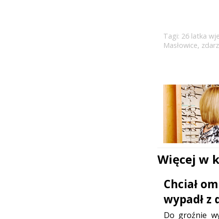
Tagi:
26 latka w
Masłowice
,
zdar
Więcej w 
Chciał om
wypadł z 
Do groźnie wy