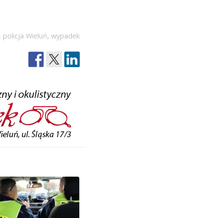
,
policja Wieluń
,
wypadek