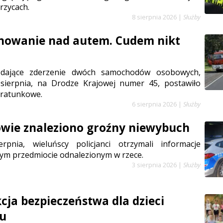
rzycach.
8 sierpnia 2026
|
Służby
anowanie nad autem. Cudem nikt
ądające zderzenie dwóch samochodów osobowych,
sierpnia, na Drodze Krajowej numer 45, postawiło
 ratunkowe.
6 sierpnia 2026
|
Służby
wie znaleziono groźny niewybuch
rpnia, wieluńscy policjanci otrzymali informacje
ym przedmiocie odnalezionym w rzece.
3 sierpnia 2026
|
Służby
cja bezpieczeństwa dla dzieci
iu