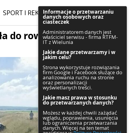
Informacje o przetwarzaniu
SPORT I REKREACJA
|
INWESTYCJE
danych osobowych oraz
ciasteczek
Administratorem danych jest
ała do rowu
Szukaj
właściciel serwisu - firma RTFM-
IT z Wielunia
Jakie dane przetwarzamy i w
jakim celu?
Kategorie
Strona wykorzystuje rozwiązania
firm Google i Facebook służące do
Architektura
analizowania ruchu na stronie
Gospodarka
oraz personalizacji
Handel
wyświetlanych treści.
Infrastruktura
Jakie masz prawa w stosunku
Komunikaty
do przetwarzanych danych?
Kultura
Możesz w każdej chwili zażądać
Polityka
wglądu, poprawienia, usunięcia
Pozostałe
lub ograniczenia przetwarzania
Psychologia
danych. Więcej na ten temat
Rolnictwo
znajdziesz w
Polityce Prywatności