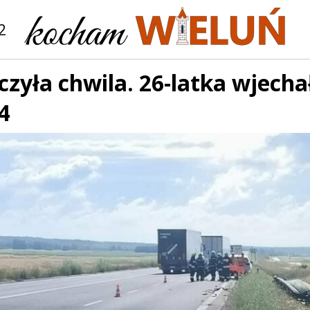
2
zyła chwila. 26-latka wjech
4