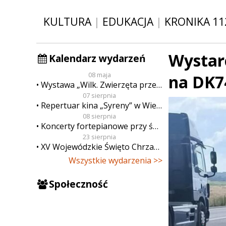
KULTURA
|
EDUKACJA
|
KRONIKA 11
Wystarc
Kalendarz wydarzeń
08 maja
na DK7
Wystawa „Wilk. Zwierzęta przeklęte”
07 sierpnia
Repertuar kina „Syreny” w Wieluniu w dn. od 7 do 13 sierpnia
08 sierpnia
Koncerty fortepianowe przy świecach
23 sierpnia
XV Wojewódzkie Święto Chrzanu
Wszystkie wydarzenia >>
Społeczność