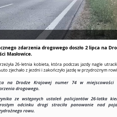
cznego zdarzenia drogowego doszło 2 lipca na Dro
ci Masłowice.
rzeżyła 26-letnia kobieta, która podczas jazdy nagle utrac
to zjechało z jezdni i zakończyło jazdę w przydrożnym rowi
pca na Drodze Krajowej numer 74 w miejscowości 
arzenia drogowego.
ynika ze wstępnych ustaleń policjantów 26-latka ki
rostym odcinku drogi straciła panowanie nad poj
zydrożnego rowu.