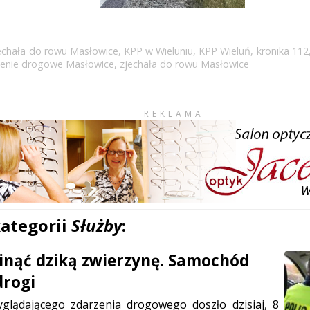
jechała do rowu Masłowice
,
KPP w Wieluniu
,
KPP Wieluń
,
kronika 112
zenie drogowe Masłowice
,
zjechała do rowu Masłowice
REKLAMA
kategorii
Służby
:
inąć dziką zwierzynę. Samochód
drogi
glądającego zdarzenia drogowego doszło dzisiaj, 8