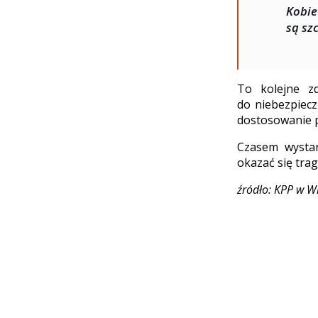
Kobie
są sz
To kolejne z
do niebezpiecz
dostosowanie p
Czasem wystar
okazać się trag
źródło: KPP w W