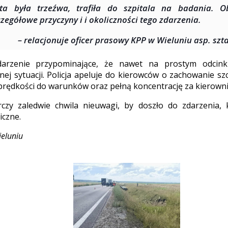
ta była trzeźwa, trafiła do szpitala na badania. O
czegółowe przyczyny i i okoliczności tego zdarzenia.
– relacjonuje oficer prasowy KPP w Wieluniu asp. szt
darzenie przypominające, że nawet na prostym odcin
nej sytuacji. Policja apeluje do kierowców o zachowanie sz
rędkości do warunków oraz pełną koncentrację za kierowni
czy zaledwie chwila nieuwagi, by doszło do zdarzenia,
iczne.
ieluniu