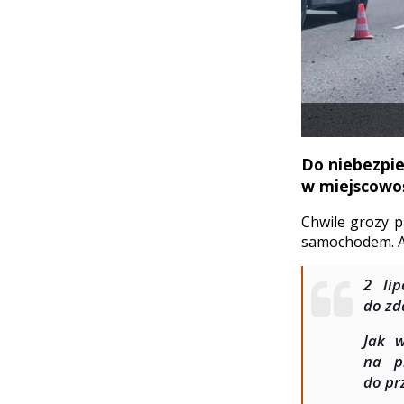
Do niebezpie
w miejscowoś
Chwile grozy p
samochodem. Au
2 li
do zd
Jak w
na p
do pr