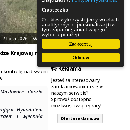
Rozrywka
Ciasteczka
Służby
Sport
Cookies wykorzystujemy w celach
analitycznych i personalizacji (w
Środowisko
tym zapamiętania Twojego
Szkolnictwo
wyboru poniżej).
Wydarzenia
2 lipca 2026 |
Służby
Zaakceptuj
Zapowiedzi
Zdrowie
dze Krajowej nr 74
Odmów
Reklama
iła kontrolę nad swoim
e.
Jesteś zainteresowany
zareklamowaniem się w
Masłowice doszło
naszym serwisie?
Sprawdź dostępne
możliwości współpracy!
erująca Hyundaiem
azdem i wjechała
Oferta reklamowa