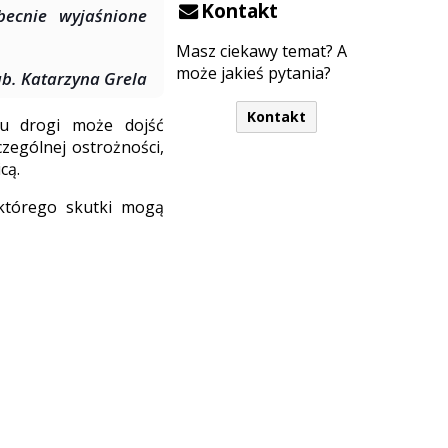
Kontakt
becnie wyjaśnione
Masz ciekawy temat? A
może jakieś pytania?
ab. Katarzyna Grela
Kontakt
ku drogi może dojść
czególnej ostrożności,
cą.
 którego skutki mogą