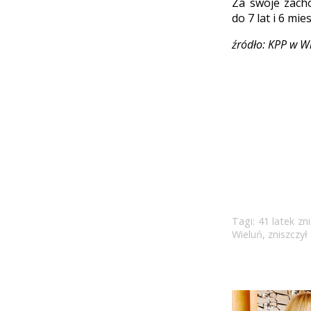
Za swoje zach
do 7 lat i 6 mi
źródło: KPP w W
Tagi:
41 latek zn
Wieluń
,
zniszczył