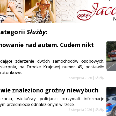
kategorii
Służby
:
anowanie nad autem. Cudem nikt
ądające zderzenie dwóch samochodów osobowych,
sierpnia, na Drodze Krajowej numer 45, postawiło
 ratunkowe.
6 sierpnia 2026
|
Służby
wie znaleziono groźny niewybuch
rpnia, wieluńscy policjanci otrzymali informacje
ym przedmiocie odnalezionym w rzece.
3 sierpnia 2026
|
Służby