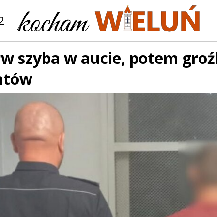
2
rw szyba w aucie, potem gro
antów