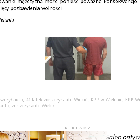
owanie mężczyzna może ponieść poważne konsekwencje. 
esięcy pozbawienia wolności.
ieluniu
iszczył auto
,
41 latek zniszczył auto Wieluń
,
KPP w Wieluniu
,
KPP Wi
 auto
,
zniszczył auto Wieluń
REKLAMA