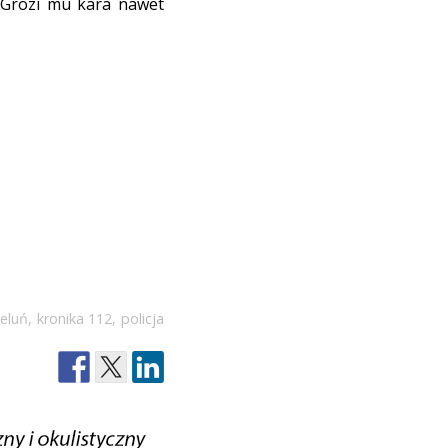
Grozi mu kara nawet
eluń
,
kronika 112
,
policja