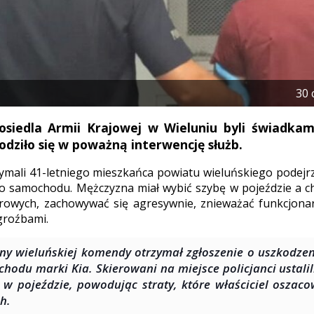
30 
osiedla Armii Krajowej w Wieluniu byli świadkam
odziło się w poważną interwencję służb.
rzymali 41-letniego mieszkańca powiatu wieluńskiego podej
 samochodu. Mężczyzna miał wybić szybę w pojeździe a ch
rowych, zachowywać się agresywnie, znieważać funkcjona
 groźbami.
ny wieluńskiej komendy otrzymał zgłoszenie o uszkodz
hodu marki Kia. Skierowani na miejsce policjanci ustalil
 w pojeździe, powodując straty, które właściciel oszac
ch.