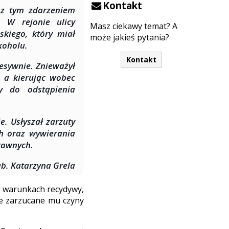
Kontakt
 z tym zdarzeniem
. W rejonie ulicy
Masz ciekawy temat? A
skiego, który miał
może jakieś pytania?
koholu.
Kontakt
esywnie. Znieważył
 a kierując wobec
y do odstąpienia
. Usłyszał zarzuty
ch oraz wywierania
rawnych.
ab. Katarzyna Grela
 w warunkach recydywy,
e zarzucane mu czyny