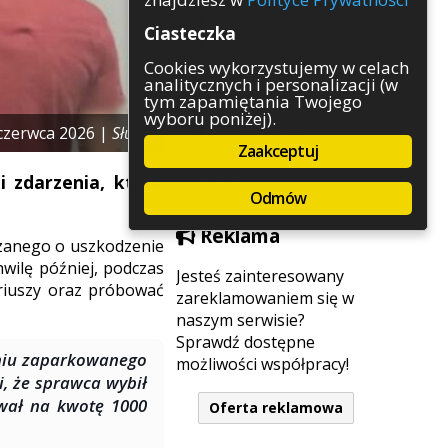
Rozrywka
Ciasteczka
Służby
Sport
Cookies wykorzystujemy w celach
analitycznych i personalizacji (w
Środowisko
tym zapamiętania Twojego
Szkolnictwo
wyboru poniżej).
Wydarzenia
czerwca 2026 |
Służby
Zaakceptuj
Zapowiedzi
Zdrowie
i zdarzenia, które
Odmów
Reklama
rzanego o uszkodzenie
wilę później, podczas
Jesteś zainteresowany
riuszy oraz próbować
zareklamowaniem się w
naszym serwisie?
Sprawdź dostępne
eniu zaparkowanego
możliwości współpracy!
i, że sprawca wybił
ował na kwotę 1000
Oferta reklamowa