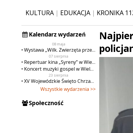
KULTURA
|
EDUKACJA
|
KRONIKA 11
Najpie
Kalendarz wydarzeń
08 maja
policj
Wystawa „Wilk. Zwierzęta przeklęte”
07 sierpnia
Repertuar kina „Syreny” w Wieluniu w dn. od 7 do 13 sierpnia
Koncert muzyki gospel w Wieluniu
23 sierpnia
XV Wojewódzkie Święto Chrzanu
Wszystkie wydarzenia >>
Społeczność