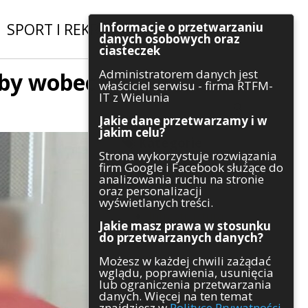
Informacje o przetwarzaniu
SPORT I REKREACJA
|
INWESTYCJE
danych osobowych oraz
ciasteczek
Administratorem danych jest
źby wobec
Szukaj
właściciel serwisu - firma RTFM-
IT z Wielunia
Jakie dane przetwarzamy i w
jakim celu?
Kategorie
Strona wykorzystuje rozwiązania
firm Google i Facebook służące do
Architektura
analizowania ruchu na stronie
Gospodarka
oraz personalizacji
Handel
wyświetlanych treści.
Infrastruktura
Jakie masz prawa w stosunku
Komunikaty
do przetwarzanych danych?
Kultura
Możesz w każdej chwili zażądać
Polityka
wglądu, poprawienia, usunięcia
Pozostałe
lub ograniczenia przetwarzania
Psychologia
danych. Więcej na ten temat
Rolnictwo
znajdziesz w
Polityce Prywatności