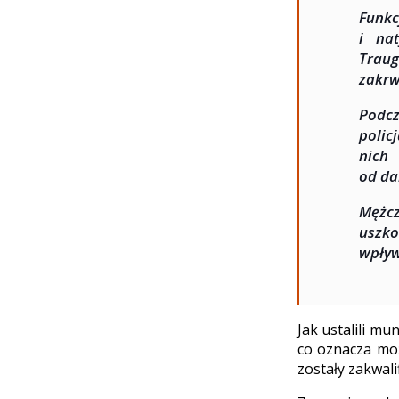
Funkc
i nat
Traug
zakrw
Podcz
polic
nich
od da
Mężcz
uszko
wpływ
Jak ustalili m
co oznacza mo
zostały zakwal