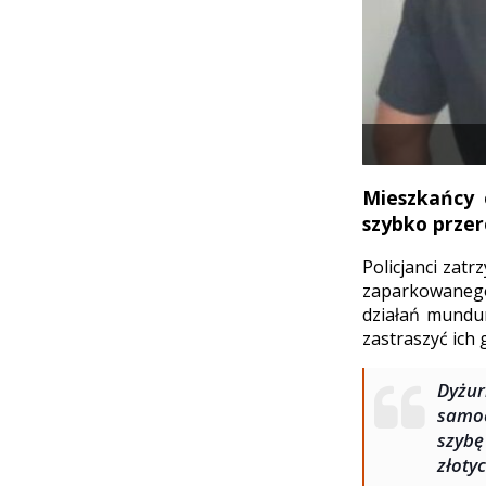
Mieszkańcy 
szybko przer
Policjanci zat
zaparkowanego
działań mundu
zastraszyć ich
Dyżur
samoc
szybę
złoty