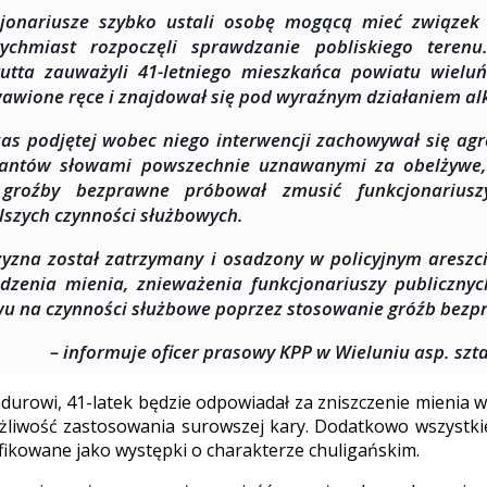
jonariusze szybko ustali osobę mogącą mieć związek
ychmiast rozpoczęli sprawdzanie pobliskiego terenu
utta zauważyli 41-letniego mieszkańca powiatu wieluń
awione ręce i znajdował się pod wyraźnym działaniem al
as podjętej wobec niego interwencji zachowywał się agr
jantów słowami powszechnie uznawanymi za obelżywe,
 groźby bezprawne próbował zmusić funkcjonariusz
lszych czynności służbowych.
yzna został zatrzymany i osadzony w policyjnym areszcie
dzenia mienia, znieważenia funkcjonariuszy publiczny
u na czynności służbowe poprzez stosowanie gróźb bezp
– informuje oficer prasowy KPP w Wieluniu asp. szt
undurowi, 41-latek będzie odpowiadał za zniszczenie mienia
żliwość zastosowania surowszej kary. Dodatkowo wszystki
ifikowane jako występki o charakterze chuligańskim.