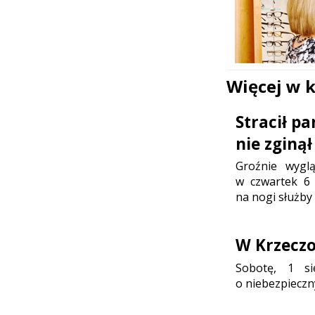
Więcej w 
Stracił p
nie zginął
Groźnie wygl
w czwartek 6 
na nogi służby
W Krzeczo
Sobotę, 1 sie
o niebezpieczn