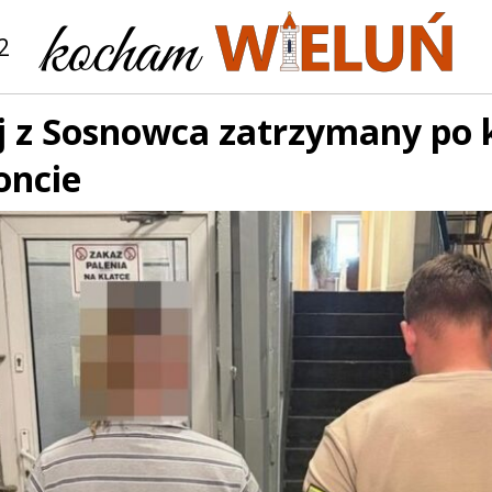
2
j z Sosnowca zatrzymany po 
oncie