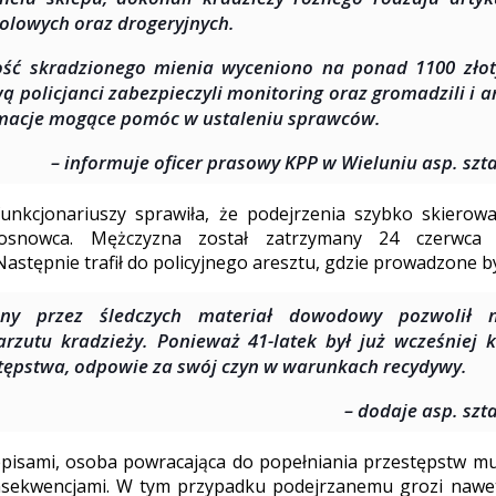
olowych oraz drogeryjnych.
ść skradzionego mienia wyceniono na ponad 1100 złot
ą policjanci zabezpieczyli monitoring oraz gromadzili i a
macje mogące pomóc w ustaleniu sprawców.
– informuje oficer prasowy KPP w Wieluniu asp. szt
unkcjonariuszy sprawiła, że podejrzenia szybko skierowa
osnowca. Mężczyzna został zatrzymany 24 czerwca
astępnie trafił do policyjnego aresztu, gdzie prowadzone by
any przez śledczych materiał dowodowy pozwolił n
rzutu kradzieży. Ponieważ 41-latek był już wcześniej
tępstwa, odpowie za swój czyn w warunkach recydywy.
– dodaje asp. szt
pisami, osoba powracająca do popełniania przestępstw musi
nsekwencjami. W tym przypadku podejrzanemu grozi nawet 