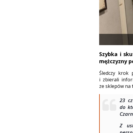
Szybka i sk
mężczyzny po
Śledczy krok 
i zbierali inf
ze sklepów na 
23 cz
do kt
Czarn
Z us
perso