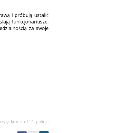
rawą i próbują ustalić
ślają funkcjonariusze,
edzialnością za swoje
ożyły
,
kronika 112
,
policja