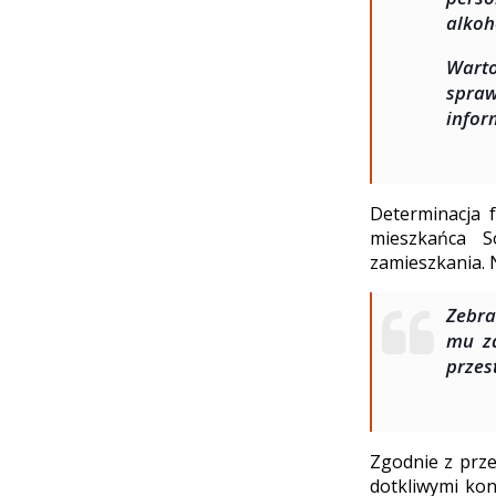
alkoh
Warto
spraw
infor
Determinacja f
mieszkańca S
zamieszkania. N
Zebr
mu za
przes
Zgodnie z prze
dotkliwymi ko