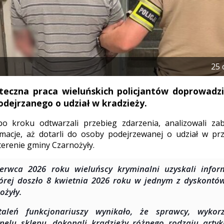
25 
uteczna praca wieluńskich policjantów doprowadz
dejrzanego o udział w kradzieży.
po kroku odtwarzali przebieg zdarzenia, analizowali za
ormacje, aż dotarli do osoby podejrzewanej o udział w p
terenie gminy Czarnożyły.
erwca 2026 roku wieluńscy kryminalni uzyskali infor
órej doszło 8 kwietnia 2026 roku w jednym z dyskontó
ożyły.
taleń funkcjonariuszy wynikało, że sprawcy, wykor
nelu sklepu, dokonali kradzieży różnego rodzaju arty