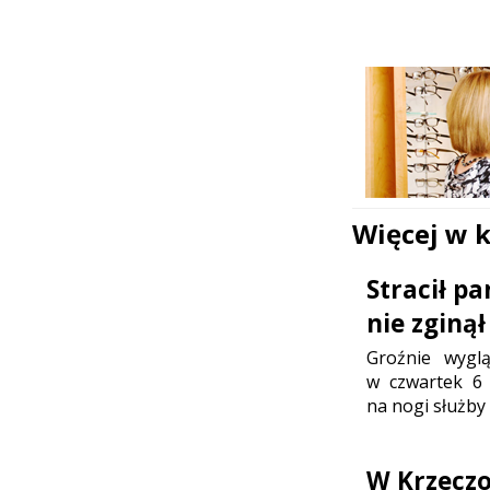
Więcej w 
Stracił p
nie zginął
Groźnie wygl
w czwartek 6 
na nogi służby
W Krzeczo