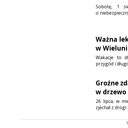
Sobotę, 1 sie
o niebezpieczn
Ważna lek
w Wielun
Wakacje to d
przygód i dłu
Groźne zd
w drzewo
26 lipca, w m
zjechał z drog