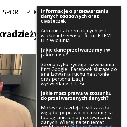
Informacje o przetwarzaniu
SPORT I REKREACJA
|
INWESTYCJE
danych osobowych oraz
ciasteczek
Administratorem danych jest
kradzieży
Szukaj
właściciel serwisu - firma RTFM-
IT z Wielunia
Jakie dane przetwarzamy i w
jakim celu?
Kategorie
Strona wykorzystuje rozwiązania
firm Google i Facebook służące do
Architektura
analizowania ruchu na stronie
Gospodarka
oraz personalizacji
Handel
wyświetlanych treści.
Infrastruktura
Jakie masz prawa w stosunku
Komunikaty
do przetwarzanych danych?
Kultura
Możesz w każdej chwili zażądać
Polityka
wglądu, poprawienia, usunięcia
Pozostałe
lub ograniczenia przetwarzania
Psychologia
danych. Więcej na ten temat
Rolnictwo
znajdziesz w
Polityce Prywatności