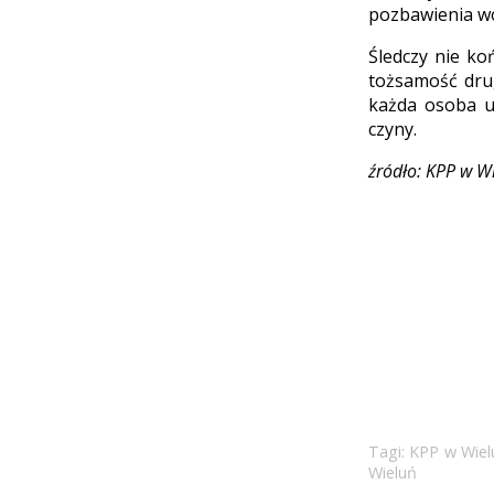
pozbawienia wo
Śledczy nie ko
tożsamość drug
każda osoba uc
czyny.
źródło: KPP w W
Tagi:
KPP w Wiel
Wieluń