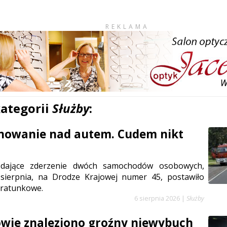
REKLAMA
kategorii
Służby
:
anowanie nad autem. Cudem nikt
ądające zderzenie dwóch samochodów osobowych,
sierpnia, na Drodze Krajowej numer 45, postawiło
 ratunkowe.
6 sierpnia 2026
|
Służby
wie znaleziono groźny niewybuch