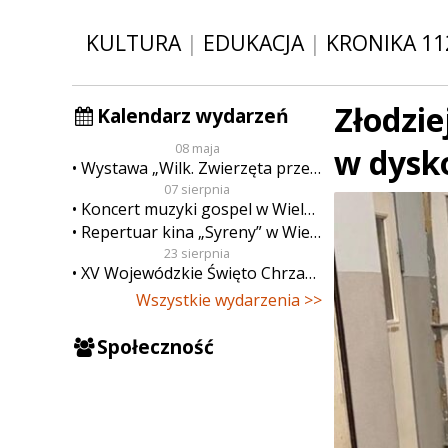
KULTURA
|
EDUKACJA
|
KRONIKA 11
Złodzie
Kalendarz wydarzeń
08 maja
w dysk
Wystawa „Wilk. Zwierzęta przeklęte”
07 sierpnia
Koncert muzyki gospel w Wieluniu
Repertuar kina „Syreny” w Wieluniu w dn. od 7 do 13 sierpnia
23 sierpnia
XV Wojewódzkie Święto Chrzanu
Wszystkie wydarzenia >>
Społeczność