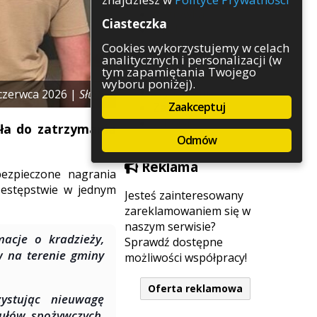
Rozrywka
Ciasteczka
Służby
Sport
Cookies wykorzystujemy w celach
analitycznych i personalizacji (w
Środowisko
tym zapamiętania Twojego
Szkolnictwo
wyboru poniżej).
Wydarzenia
czerwca 2026 |
Służby
Zaakceptuj
Zapowiedzi
Zdrowie
iła do zatrzymania
Odmów
Reklama
bezpieczone nagrania
rzestępstwie w jednym
Jesteś zainteresowany
zareklamowaniem się w
naszym serwisie?
macje o kradzieży,
Sprawdź dostępne
w na terenie gminy
możliwości współpracy!
Oferta reklamowa
zystując nieuwagę
kułów spożywczych,