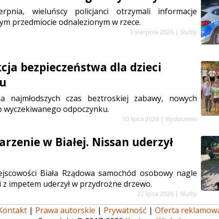
rpnia, wieluńscy policjanci otrzymali informacje
ym przedmiocie odnalezionym w rzece.
3 sierpnia 2026
|
Służby
cja bezpieczeństwa dla dzieci
iu
la najmłodszych czas beztroskiej zabawy, nowych
go wyczekiwanego odpoczynku.
30 lipca 2026
|
Wydarzenia
arzenie w Białej. Nissan uderzył
iejscowości Biała Rządowa samochód osobowy nagle
i i z impetem uderzył w przydrożne drzewo.
27 lipca 2026
|
Służby
Kontakt
|
Prawa autorskie
|
Prywatność
|
Oferta reklamow