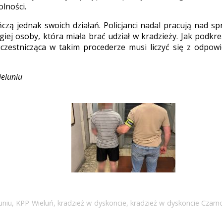
lności.
ńczą jednak swoich działań. Policjanci nadal pracują nad sp
iej osoby, która miała brać udział w kradzieży. Jak podkre
zestnicząca w takim procederze musi liczyć się z odpowi
ieluniu
uniu
,
KPP Wieluń
,
kradzież w dyskoncie
,
kradzież w dyskoncie Czarn