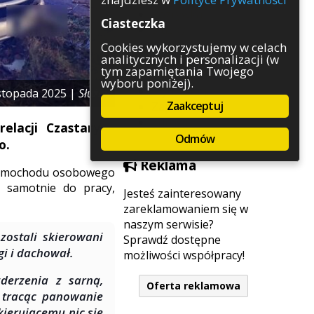
Rozrywka
Ciasteczka
Służby
Sport
Cookies wykorzystujemy w celach
analitycznych i personalizacji (w
Środowisko
tym zapamiętania Twojego
Szkolnictwo
wyboru poniżej).
Wydarzenia
istopada 2025 |
Służby
Zaakceptuj
Zapowiedzi
Zdrowie
elacji Czastary –
Odmów
o.
Reklama
 samochodu osobowego
y samotnie do pracy,
Jesteś zainteresowany
zareklamowaniem się w
naszym serwisie?
zostali skierowani
Sprawdź dostępne
gi i dachował.
możliwości współpracy!
zderzenia z sarną,
Oferta reklamowa
 tracąc panowanie
ierującemu nic się