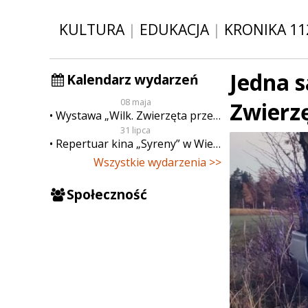
KULTURA
|
EDUKACJA
|
KRONIKA 11
Jedna s
Kalendarz wydarzeń
08 maja
Zwierz
Wystawa „Wilk. Zwierzęta przeklęte”
31 lipca
Repertuar kina „Syreny” w Wieluniu w dn. od 31 lipca do 6 sierpnia
Wszystkie wydarzenia >>
Społeczność