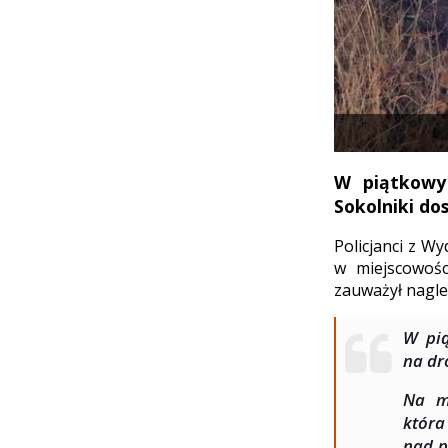
W piątkowy 
Sokolniki do
Policjanci z 
w miejscowośc
zauważył nagle
W pią
na dr
Na mi
która
nad p