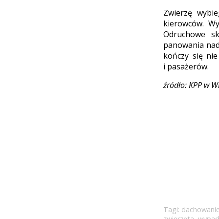
Zwierzę wybie
kierowców. Wy
Odruchowe sk
panowania nad 
kończy się ni
i pasażerów.
źródło: KPP w W
Tagi:
dachowanie
zwierzęta
,
wypad