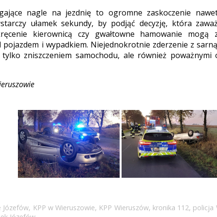
gające nagle na jezdnię to ogromne zaskoczenie nawet
starczy ułamek sekundy, by podjąć decyzję, która zaważ
ręcenie kierownicą czy gwałtowne hamowanie mogą z
pojazdem i wypadkiem. Niejednokrotnie zderzenie z sarną,
e tylko zniszczeniem samochodu, ale również poważnymi 
ieruszowie
 Józefów
,
KPP w Wieruszowie
,
KPP Wieruszów
,
kronika 112
,
policja
ek Józefów