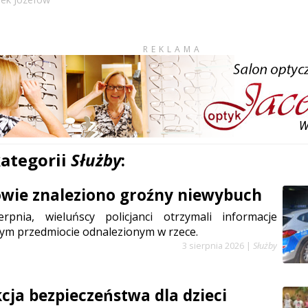
REKLAMA
kategorii
Służby
:
wie znaleziono groźny niewybuch
rpnia, wieluńscy policjanci otrzymali informacje
ym przedmiocie odnalezionym w rzece.
3 sierpnia 2026
|
Służby
cja bezpieczeństwa dla dzieci