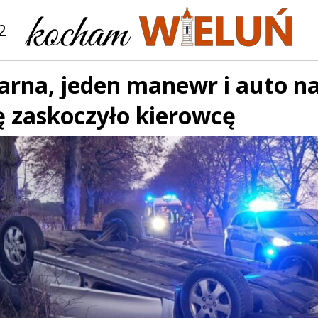
2
arna, jeden manewr i auto n
ę zaskoczyło kierowcę