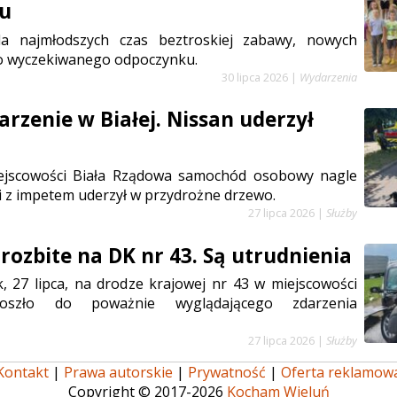
iu
la najmłodszych czas beztroskiej zabawy, nowych
go wyczekiwanego odpoczynku.
30 lipca 2026
|
Wydarzenia
arzenie w Białej. Nissan uderzył
iejscowości Biała Rządowa samochód osobowy nagle
i i z impetem uderzył w przydrożne drzewo.
27 lipca 2026
|
Służby
rozbite na DK nr 43. Są utrudnienia
, 27 lipca, na drodze krajowej nr 43 w miejscowości
doszło do poważnie wyglądającego zdarzenia
27 lipca 2026
|
Służby
Kontakt
|
Prawa autorskie
|
Prywatność
|
Oferta reklamow
Copyright © 2017-2026
Kocham Wieluń