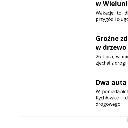
w Wielun
Wakacje to d
przygód i dłu
Groźne zd
w drzewo
26 lipca, w m
zjechał z drog
Dwa auta 
W poniedziałek
Rychłowice 
drogowego.