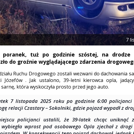
7 l
poranek, tuż po godzinie szóstej, na drodze r
szło do groźnie wyglądającego zdarzenia drogoweg
Wydziału Ruchu Drogowego zostali wezwani do dachowania
i Józefów . Jak ustalono, 39-letni kierowca opla, jadąc
 sarnę, która wyskoczyła prosto przed jego auto.
tek 7 listopada 2025 roku po godzinie 6:00 policjanci 
ogę relacji Czastary – Sokolniki, gdzie pojazd wypadł z dro
ejscu policjanci ustalili, że 39-latek chcąc uniknąć 
 wybiegła wprost pod osobowego Opla zjechał z drogi
ojazdem. W konsekwencji tego pojazd dachował, jednak k