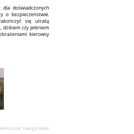
 dla doświadczonych
y o bezpieczeństwie.
akończyć się utratą
 dzikiem czy jeleniem
obrażeniami kierowcy
 Wieruszów
,
Uwaga dzikie