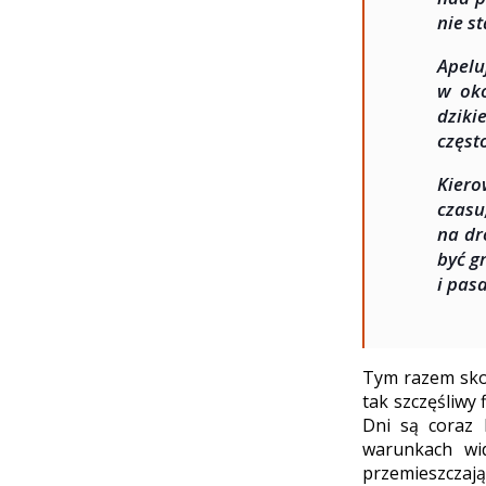
nie s
Apel
w oko
dziki
częst
Kier
czasu
na dr
być g
i pas
Tym razem skoń
tak szczęśliwy
Dni są coraz 
warunkach wid
przemieszczają