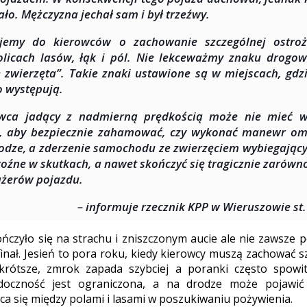
tało. Mężczyzna jechał sam i był trzeźwy.
ujemy do kierowców o zachowanie szczególnej ostro
licach lasów, łąk i pól. Nie lekceważmy znaku drogo
e zwierzęta”. Takie znaki ustawione są w miejscach, gdz
o występują.
owca jadący z nadmierną prędkością może nie mieć w
, aby bezpiecznie zahamować, czy wykonać manewr omi
odze, a zderzenie samochodu ze zwierzęciem wybiegając
roźne w skutkach, a nawet skończyć się tragicznie zarówno
ażerów pojazdu.
– informuje rzecznik KPP w Wieruszowie st. 
czyło się na strachu i zniszczonym aucie ale nie zawsze 
 finał. Jesień to pora roku, kiedy kierowcy muszą zachować 
krótsze, zmrok zapada szybciej a poranki często spowi
oczność jest ograniczona, a na drodze może pojawić 
ca się między polami i lasami w poszukiwaniu pożywienia.