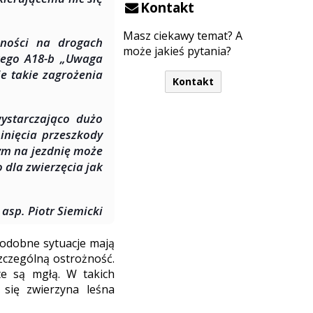
Kontakt
Masz ciekawy temat? A
żności na drogach
może jakieś pytania?
wego A18-b „Uwaga
ie takie zagrożenia
Kontakt
ystarczająco dużo
nięcia przeszkody
ym na jezdnię może
 dla zwierzęcia jak
asp. Piotr Siemicki
podobne sytuacje mają
szczególną ostrożność.
te są mgłą. W takich
się zwierzyna leśna