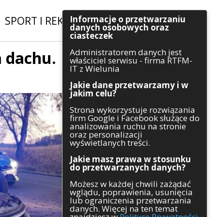
Informacje o przetwarzaniu
SPORT I REKREACJA
|
INWESTYCJE
danych osobowych oraz
ciasteczek
Administratorem danych jest
a dachu.
Szukaj
właściciel serwisu - firma RTFM-
IT z Wielunia
Jakie dane przetwarzamy i w
jakim celu?
Kategorie
Strona wykorzystuje rozwiązania
firm Google i Facebook służące do
Architektura
analizowania ruchu na stronie
Gospodarka
oraz personalizacji
Handel
wyświetlanych treści.
Infrastruktura
Jakie masz prawa w stosunku
Komunikaty
do przetwarzanych danych?
Kultura
Możesz w każdej chwili zażądać
Polityka
wglądu, poprawienia, usunięcia
Pozostałe
lub ograniczenia przetwarzania
Psychologia
danych. Więcej na ten temat
Rolnictwo
znajdziesz w
Polityce Prywatności