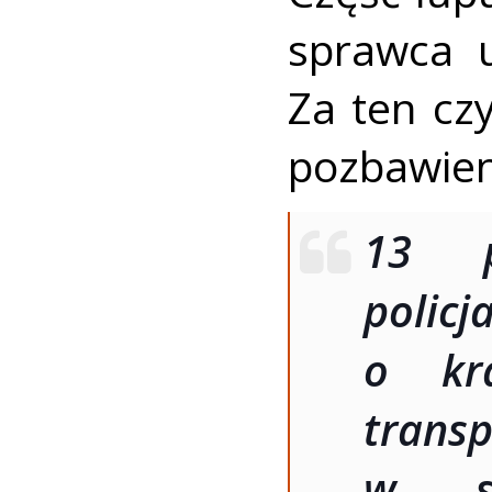
sprawca u
Za ten cz
pozbawien
13 p
polic
o kr
trans
w sk