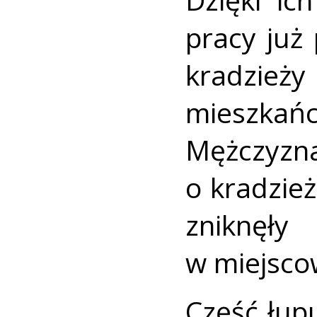
pracy już
kradzież
mieszkań
Mężczy
o kradzie
zniknęł
w miejsco
Część łup