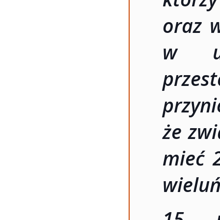
oraz 
w us
przest
przyn
że zw
mieć 2
wieluń
15 p