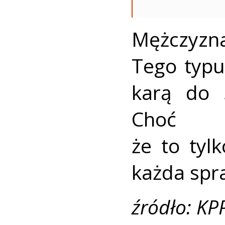
Mężczyzna 
Tego typu
karą do 
Choć 
że to tylk
każda spr
źródło: KP