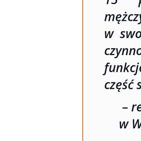
mężc
w swo
czy
funkcj
część 
– r
w W