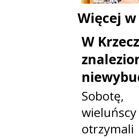
Więcej w
W Krzec
znalezio
niewybu
Sobotę
wieluńs
otrzyma