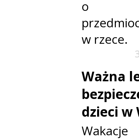
o nie
przedmio
w rzece.
Ważna le
bezpiecz
dzieci w
Wakac