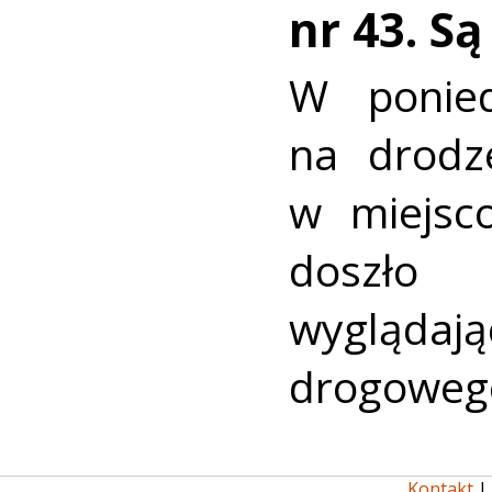
nr 43. S
W ponied
na drodz
w miejsc
doszło
wyglądaj
drogoweg
Kontakt
|