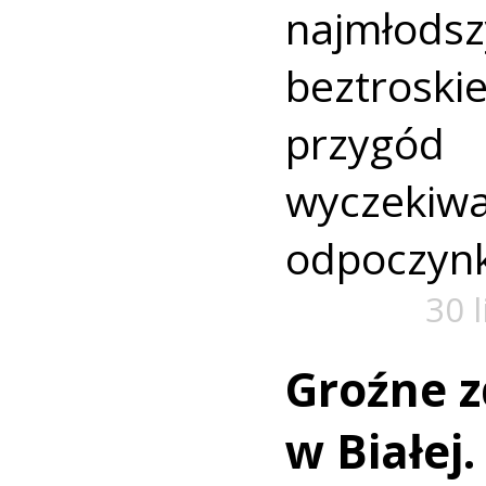
najmło
beztroski
przyg
wyczekiw
odpoczyn
30 
Groźne z
w Białej