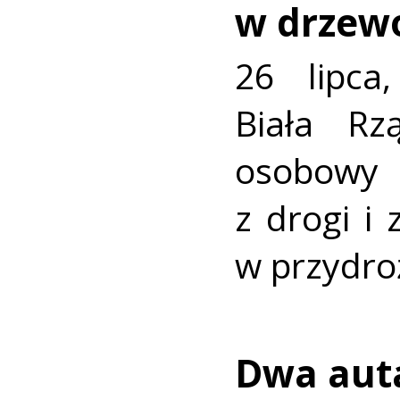
w drzew
26 lipca
Biała R
osobowy
z drogi i
w przydro
Dwa auta