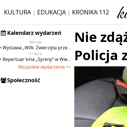
KULTURA
|
EDUKACJA
|
KRONIKA 112
Nie zdą
Kalendarz wydarzeń
08 maja
Wystawa „Wilk. Zwierzęta przeklęte”
Policja
31 lipca
Repertuar kina „Syreny” w Wieluniu w dn. od 31 lipca do 6 sierpnia
Wszystkie wydarzenia >>
Społeczność