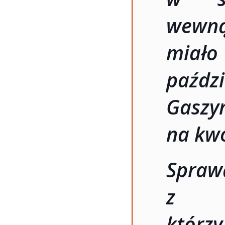
wewną
miało
paźdz
Gaszy
na kwo
Spraw
z wi
którz