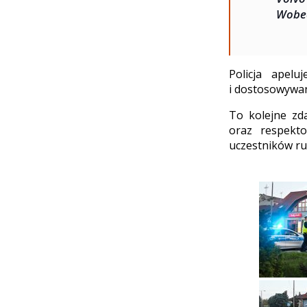
Wobec
Policja apel
i dostosowywan
To kolejne zd
oraz respekt
uczestników ru