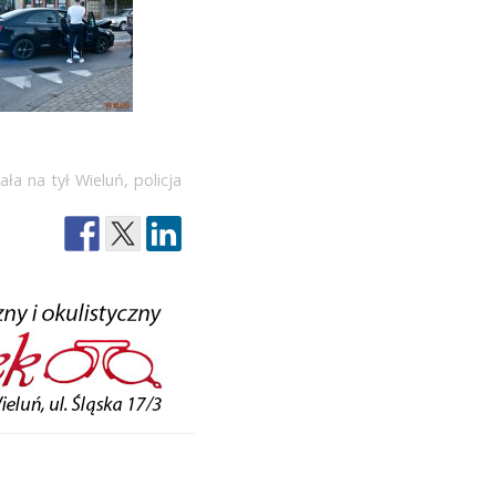
ała na tył Wieluń
,
policja