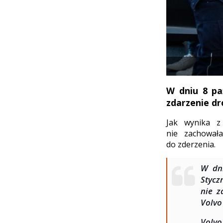
W dniu 8 paź
zdarzenie dr
Jak wynika z
nie zachował
do zderzenia.
W dni
Styc
nie z
Volvo 
Volvo