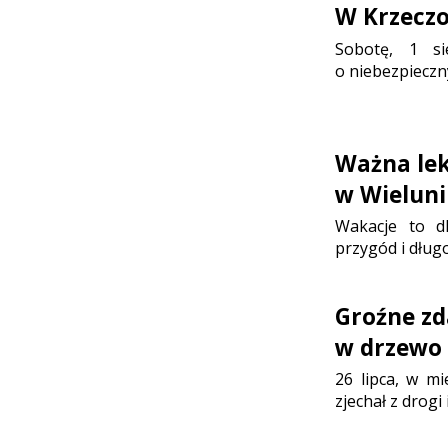
W Krzeczo
Sobotę, 1 sie
o niebezpieczn
Ważna lek
w Wielun
Wakacje to d
przygód i dłu
Groźne zd
w drzewo
26 lipca, w m
zjechał z drog