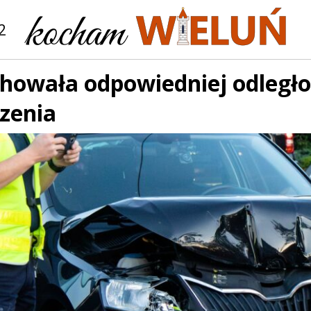
2
howała odpowiedniej odległo
zenia