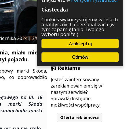
Rozrywka
Ciasteczka
Służby
Sport
Cookies wykorzystujemy w celach
analitycznych i personalizacji (w
Środowisko
tym zapamiętania Twojego
Szkolnictwo
wyboru poniżej).
Wydarzenia
ziernika 2024 |
Służby
Zaakceptuj
Zapowiedzi
Zdrowie
nia, miało miejsce
Odmów
ył pojazdu.
Reklama
sobowy marki Skoda,
vo, co doprowadziło
Jesteś zainteresowany
zareklamowaniem się w
naszym serwisie?
ogowego na ul. 18
Sprawdź dostępne
wym marki Skoda
możliwości współpracy!
ją samochodu marki
Oferta reklamowa
nic się nie stało.