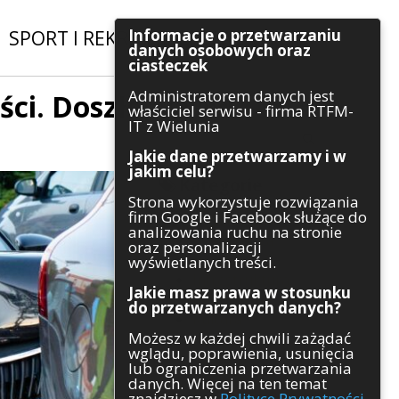
Informacje o przetwarzaniu
SPORT I REKREACJA
|
INWESTYCJE
danych osobowych oraz
ciasteczek
Administratorem danych jest
ści. Doszło
Szukaj
właściciel serwisu - firma RTFM-
IT z Wielunia
Jakie dane przetwarzamy i w
jakim celu?
Kategorie
Strona wykorzystuje rozwiązania
firm Google i Facebook służące do
Architektura
analizowania ruchu na stronie
Gospodarka
oraz personalizacji
Handel
wyświetlanych treści.
Infrastruktura
Jakie masz prawa w stosunku
Komunikaty
do przetwarzanych danych?
Kultura
Możesz w każdej chwili zażądać
Polityka
wglądu, poprawienia, usunięcia
Pozostałe
lub ograniczenia przetwarzania
Psychologia
danych. Więcej na ten temat
Rolnictwo
znajdziesz w
Polityce Prywatności