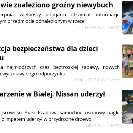
wie znaleziono groźny niewybuch
rpnia, wieluńscy policjanci otrzymali informacje
ym przedmiocie odnalezionym w rzece.
3 sierpnia 2026
|
Służby
cja bezpieczeństwa dla dzieci
iu
la najmłodszych czas beztroskiej zabawy, nowych
go wyczekiwanego odpoczynku.
30 lipca 2026
|
Wydarzenia
arzenie w Białej. Nissan uderzył
iejscowości Biała Rządowa samochód osobowy nagle
i i z impetem uderzył w przydrożne drzewo.
27 lipca 2026
|
Służby