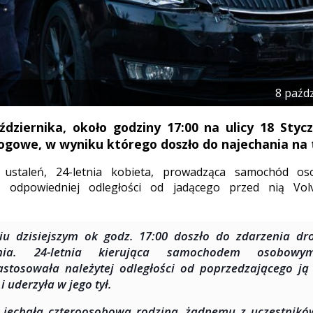
8 paźd
dziernika, około godziny 17:00 na ulicy 18 Stycz
ogowe, w wyniku którego doszło do najechania na t
 ustaleń, 24-letnia kobieta, prowadząca samochód o
a odpowiedniej odległości od jadącego przed nią Vol
u dzisiejszym ok godz. 17:00 doszło do zdarzenia dr
znia. 24-letnia kierująca samochodem osobo
astosowała należytej odległości od poprzedzającego 
i uderzyła w jego tył.
 jechała czteroosobowa rodzina, żadnemu z uczestników 