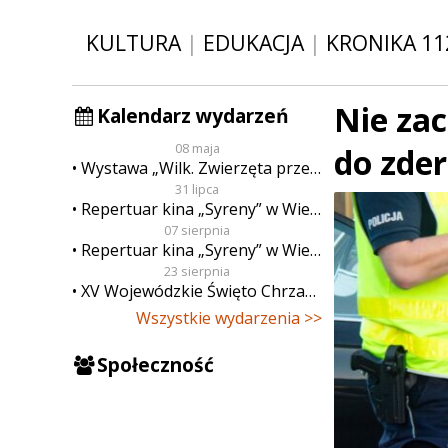
KULTURA
|
EDUKACJA
|
KRONIKA 11
Nie zac
Kalendarz wydarzeń
08 maja
do zder
Wystawa „Wilk. Zwierzęta przeklęte”
31 lipca
Repertuar kina „Syreny” w Wieluniu w dn. od 31 lipca do 6 sierpnia
07 sierpnia
Repertuar kina „Syreny” w Wieluniu w dn. od 7 do 13 sierpnia
23 sierpnia
XV Wojewódzkie Święto Chrzanu
Wszystkie wydarzenia >>
Społeczność