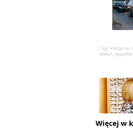
Tagi:
kolizja na 
Wieluń
,
wypadek 
Więcej w 