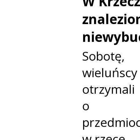
W Krzec
znalezio
niewybu
Sobotę
wieluńs
otrzyma
o nie
przedmio
w rzece.