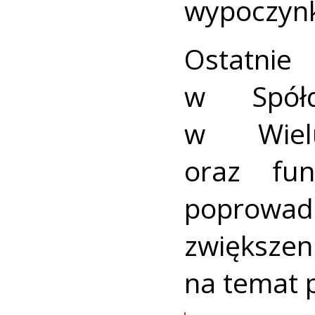
wypoczynk
Ostatnie
w Spółd
w Wielu
oraz fun
poprowadz
zwiększ
na temat 