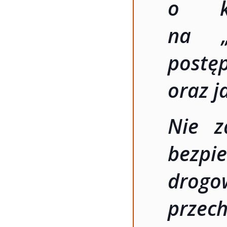
o ko
na „
postę
oraz 
Nie z
bezp
drog
przec