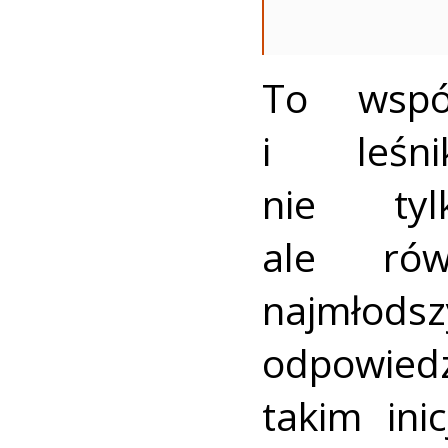
To wspól
i leśn
nie tyl
ale rów
najm
odpowied
takim ini