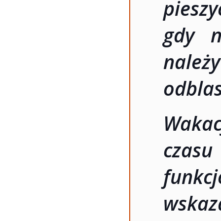
pieszy
gdy n
nale
odbla
Wakac
czas
funkc
wskaz