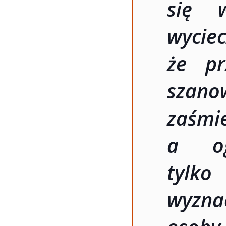
się 
wyc
że pr
szano
zaśm
a og
tylk
wyzna