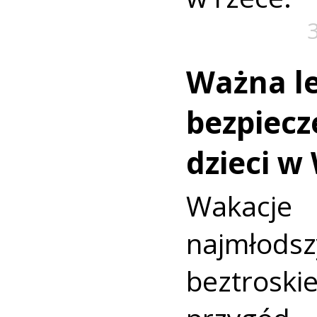
Ważna le
bezpiecz
dzieci w
Wakac
najmło
beztroski