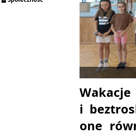
Wakacje
i beztro
one rów