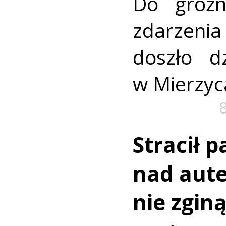
Do groźn
zdarze
doszło dz
w Mierzyc
Stracił 
nad aut
nie zginą