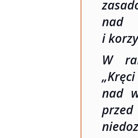
zasad
nad 
i korz
W ram
„Krę
nad w
prze
nied