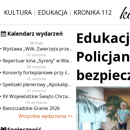
KULTURA
|
EDUKACJA
|
KRONIKA 112
Edukacj
Kalendarz wydarzeń
08 maja
Wystawa „Wilk. Zwierzęta przeklęte”
Policjan
07 sierpnia
Repertuar kina „Syreny” w Wieluniu w dn. od 7 do 13 sierpnia
08 sierpnia
bezpie
Koncerty fortepianowe przy świecach
15 sierpnia
Spektakl plenerowy „Apokalipsa”
23 sierpnia
XV Wojewódzkie Święto Chrzanu
05 września
Bieszczadzkie Granie 2026
Wszystkie wydarzenia >>
Społeczność