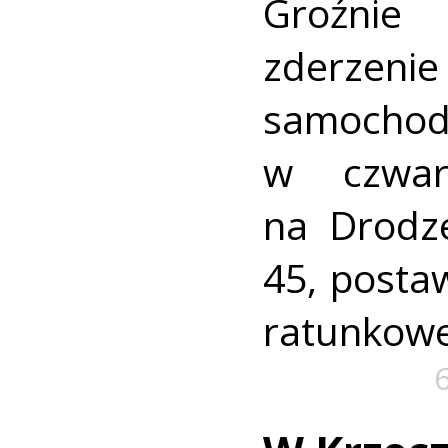
Groźni
zderz
samocho
w czwar
na Drodz
45, postaw
ratunkowe