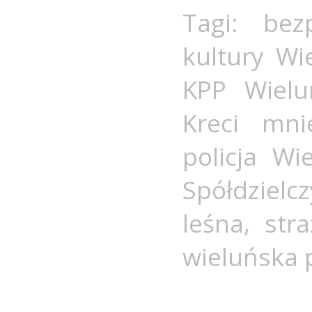
Tagi:
bez
kultury Wi
KPP Wielu
Kreci mn
policja Wi
Spółdziel
leśna
,
str
wieluńska p