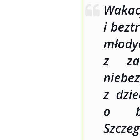
Waka
i bezt
młody
z za
niebe
z dzie
o be
Szcz