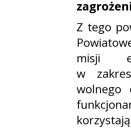
zagrożeni
Z tego p
Powiatowej
misji e
w zakres
wolnego 
funkcjona
korzystaj