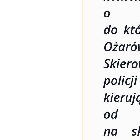
o z
do kt
Ożar
Skier
policj
kie
od m
na sk