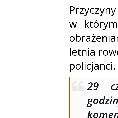
Przyczyny
w którym
obrażeniam
letnia row
policjanci.
29 c
godzin
kome