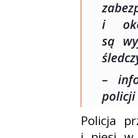
zabez
i ok
są wy
śledcz
– inf
policj
Policja p
i piesi 