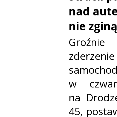
nad aut
nie zginą
Groźni
zderz
samocho
w czwar
na Drodz
45, postaw