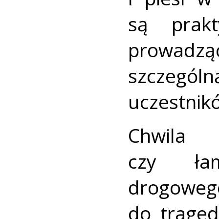
są prakt
prowadz
szczegól
uczestnik
Chwila 
czy ła
drogow
do traged