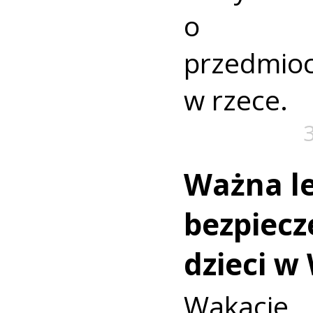
o nie
przedmio
w rzece.
Ważna le
bezpiecz
dzieci w
Wakac