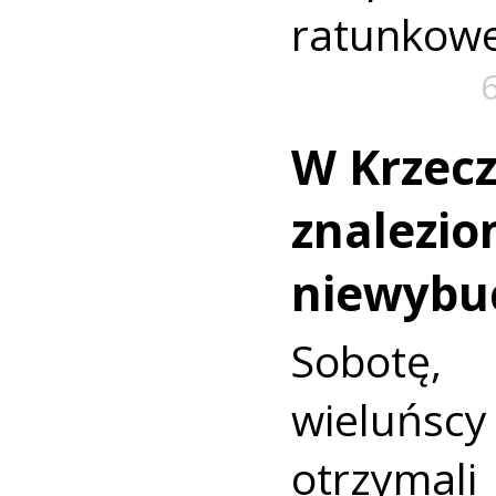
ratunkowe
W Krzec
znalezio
niewybu
Sobotę
wieluńs
otrzyma