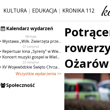
KULTURA
|
EDUKACJA
|
KRONIKA 112
Potrącen
Kalendarz wydarzeń
08 maja
Wystawa „Wilk. Zwierzęta przeklęte”
rowerzy
07 sierpnia
Repertuar kina „Syreny” w Wieluniu w dn. od 7 do 13 sierpnia
Koncert muzyki gospel w Wieluniu
Ożarów
23 sierpnia
XV Wojewódzkie Święto Chrzanu
Wszystkie wydarzenia >>
Społeczność