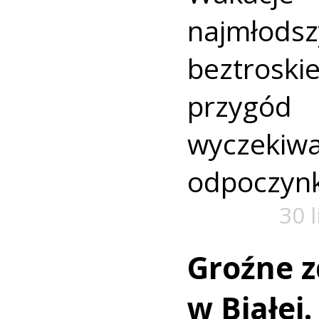
najmło
beztroski
przyg
wyczekiw
odpoczyn
30 
Groźne z
w Białej