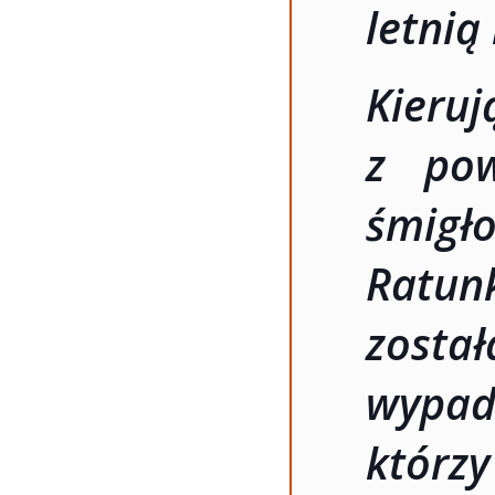
letnią
Kie
z pow
śmigł
Ratun
zosta
wypad
którz