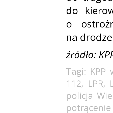
do kiero
o ostroż
na drodze
źródło: KP
Tagi:
KPP 
112
,
LPR
,
policja Wie
potrąceni