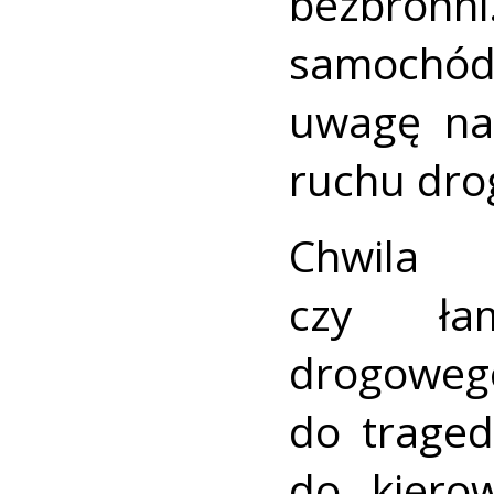
bezbron
samochó
uwagę na
ruchu dr
Chwila 
czy ła
drogow
do traged
do kiero