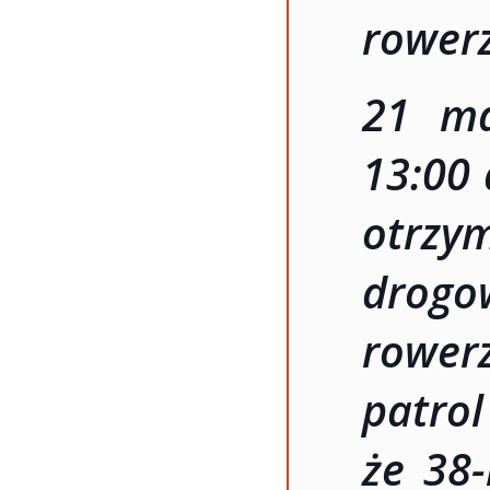
rowerz
21 ma
13:00 
otrzy
drogo
rowerz
patro
że 38-