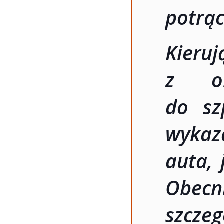
potrąc
Kie
z ob
do sz
wykaz
auta, 
Obecn
szc