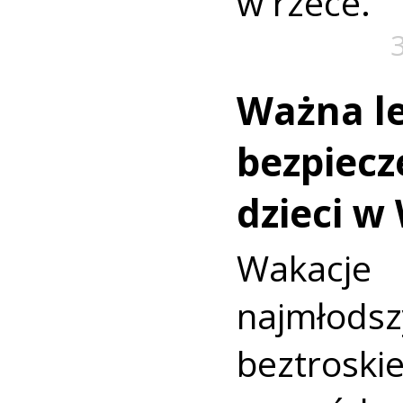
w rzece.
Ważna le
bezpiecz
dzieci w
Wakac
najmło
beztroski