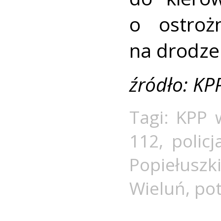
o ostroż
na drodze
źródło: KP
Tagi:
KPP 
112
,
polic
Popiełuszk
Wieluń
,
pot