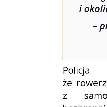
i okol
– p
Policja
że rowerzy
z samo