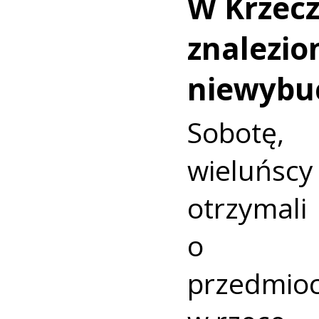
W Krzec
znalezio
niewybu
Sobotę
wieluńs
otrzyma
o nie
przedmio