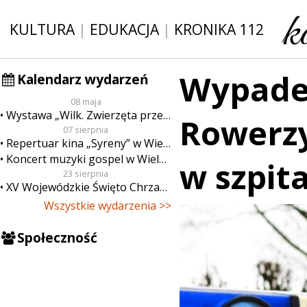
KULTURA
|
EDUKACJA
|
KRONIKA 112
Wypade
Kalendarz wydarzeń
08 maja
Wystawa „Wilk. Zwierzęta przeklęte”
Rowerzy
07 sierpnia
Repertuar kina „Syreny” w Wieluniu w dn. od 7 do 13 sierpnia
Koncert muzyki gospel w Wieluniu
w szpit
23 sierpnia
XV Wojewódzkie Święto Chrzanu
Wszystkie wydarzenia >>
Społeczność