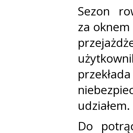
Sezon ro
za oknem 
przejażdż
użytkown
przekła
niebezp
udziałem.
Do potrą