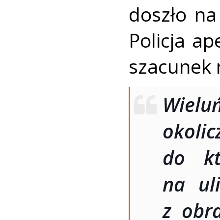
doszło na
Policja a
szacunek 
Wielu
okolic
do kt
na uli
z obra