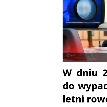
W dniu 2
do wypad
letni row