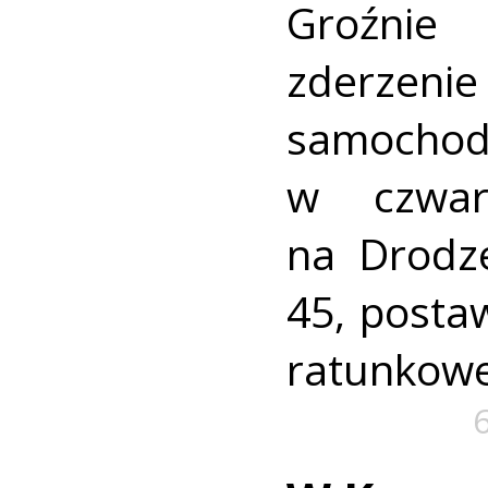
Groźni
zderz
samocho
w czwar
na Drodz
45, postaw
ratunkowe