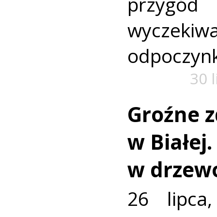
przyg
wyczekiw
odpoczyn
30 
Groźne z
w Białej
w drzew
26 lipca