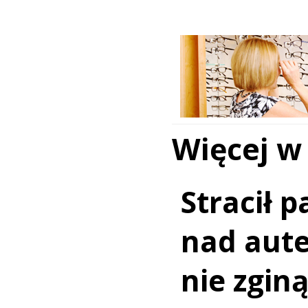
Więcej w
Stracił 
nad aut
nie zginą