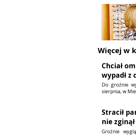
Więcej w 
Chciał om
wypadł z 
Do groźnie wy
sierpnia, w Mie
Stracił p
nie zginął
Groźnie wygl