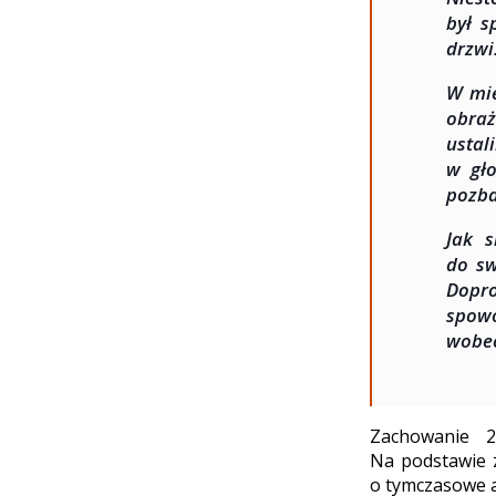
był s
drzwi
W mie
obraż
ustal
w gło
pozba
Jak 
do sw
Dopro
spowo
wobec
Zachowanie 2
Na podstawie 
o tymczasowe 