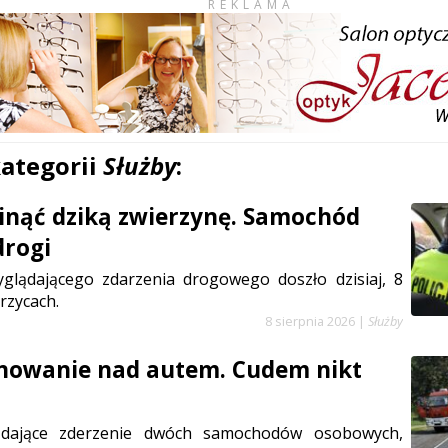
REKLAMA
kategorii
Służby
:
inąć dziką zwierzynę. Samochód
drogi
glądającego zdarzenia drogowego doszło dzisiaj, 8
rzycach.
8 sierpnia 2026
|
Służby
anowanie nad autem. Cudem nikt
ądające zderzenie dwóch samochodów osobowych,