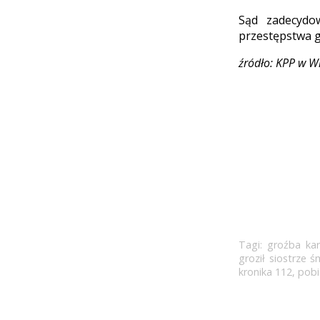
Sąd zadecydow
przestępstwa g
źródło: KPP w W
Tagi:
groźba kar
groził siostrze ś
kronika 112
,
pobi