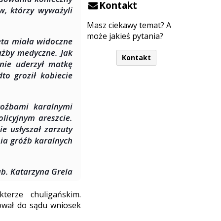
Kontakt
w, którzy wyważyli
Masz ciekawy temat? A
może jakieś pytania?
ieta miała widoczne
użby medyczne. Jak
Kontakt
tnie uderzył matkę
o groził kobiecie
roźbami karalnymi
olicyjnym areszcie.
e usłyszał zarzuty
ia gróźb karalnych
ab. Katarzyna Grela
terze chuligańskim.
wał do sądu wniosek