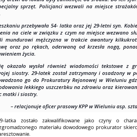
pecjalny sprzęt. Policjanci wezwali na miejsce strażakó
.
szkaniu przebywała 54- latka oraz jej 29-letni syn. Kob
enia na ciele w związku z czym na miejsce wezwano sł
ili mundurowi mężczyzna w trakcie awantury kilkukro
wę oraz po rękach, oderwaną od krzesła nogą, ponadt
wieniem życia.
się okazało wysłał również wiadomości tekstowe z g
ojej siostry. 29-latek został zatrzymany i osadzony w p
wadzono go do Prokuratury Rejonowej w Wieluniu gdzi
dowania lekkiego uszczerbku na zdrowiu oraz kierowan
 matki i siostry.
– relacjonuje oficer prasowy KPP w Wieluniu asp. szt
9-latka zostało zakwalifikowane jako czyny o charak
zgromadzonego materiału dowodowego prokurator skiero
aresztowanie.