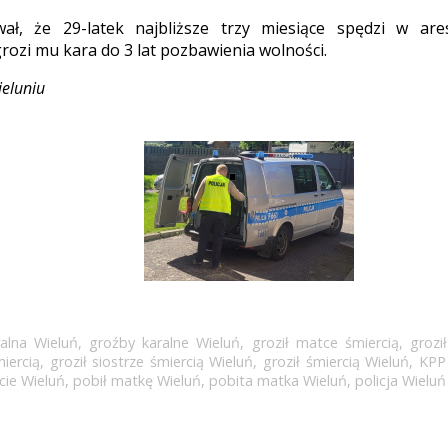
ał, że 29-latek najbliższe trzy miesiące spędzi w are
rozi mu kara do 3 lat pozbawienia wolności.
ieluniu
alna Wieluń
,
groźby karalne Wieluń
,
groził matce śmiercią
,
grozi
miercią
,
groził siostrze śmiercią Wieluń
,
groził śmiercią Wieluń
,
KPP
cie Wieluń
,
pobił matkę Wieluń
,
pobita matka Wieluń
,
policja Wieluń