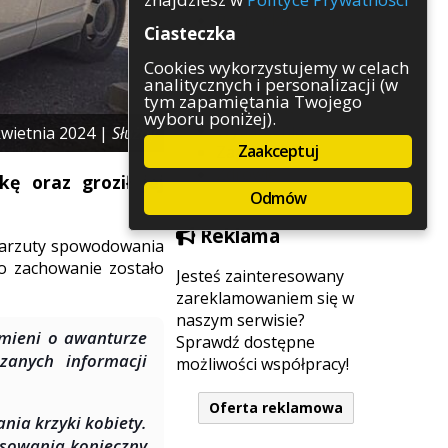
Rozrywka
Ciasteczka
Służby
Sport
Cookies wykorzystujemy w celach
analitycznych i personalizacji (w
Środowisko
tym zapamiętania Twojego
Szkolnictwo
wyboru poniżej).
Wydarzenia
kwietnia 2024 |
Służby
Zaakceptuj
Zapowiedzi
Zdrowie
ę oraz groził jej
Odmów
Reklama
zarzuty spowodowania
o zachowanie zostało
Jesteś zainteresowany
zareklamowaniem się w
naszym serwisie?
omieni o awanturze
Sprawdź dostępne
zanych informacji
możliwości współpracy!
Oferta reklamowa
ania krzyki kobiety.
orsowania konieczny