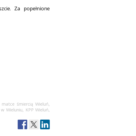
szcie. Za popełnione
ł matce śmiercią Wieluń
,
 w Wieluniu
,
KPP Wieluń
,