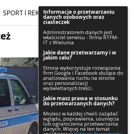
Informacje o przetwarzaniu
SPORT I REKREACJA
|
INWESTYCJE
danych osobowych oraz
ciasteczek
Administratorem danych jest
też
Szukaj
właściciel serwisu - firma RTFM-
IT z Wielunia
Jakie dane przetwarzamy i w
jakim celu?
Kategorie
Strona wykorzystuje rozwiązania
firm Google i Facebook służące do
Architektura
analizowania ruchu na stronie
Gospodarka
oraz personalizacji
Handel
wyświetlanych treści.
Infrastruktura
Jakie masz prawa w stosunku
Komunikaty
do przetwarzanych danych?
Kultura
Możesz w każdej chwili zażądać
Polityka
wglądu, poprawienia, usunięcia
Pozostałe
lub ograniczenia przetwarzania
Psychologia
danych. Więcej na ten temat
Rolnictwo
znajdziesz w
Polityce Prywatności