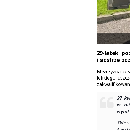
29-latek po
i siostrze p
Mężczyzna zos
lekkiego uszc
zakwalifikowan
27 kw
w mi
wynik
Skier
Niest