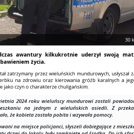
30 
dczas awantury kilkukrotnie uderzył swoją matk
ozbawieniem życia.
tał zatrzymany przez wieluńskich mundurowych, usłyszał 
zerbku na zdrowiu oraz kierowania gróźb karalnych a jeg
e jako czyn o charakterze chuligańskim.
ietnia 2024 roku wieluńscy mundurowi zostali powiad
eszkaniu na jednym z wieluńskich osiedli. Z przeka
ało, że kobieta została pobita i wzywała pomocy.
owani na miejsce policjanci, słyszeli dobiegające z mieszk
ety drzwi do lokalu były zamknięte od środka. Do ich sf