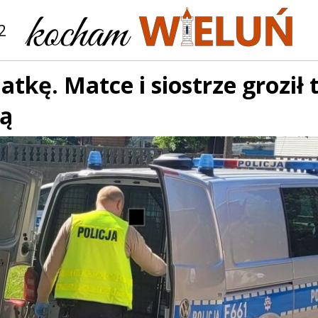
2
atkę. Matce i siostrze groził 
ią