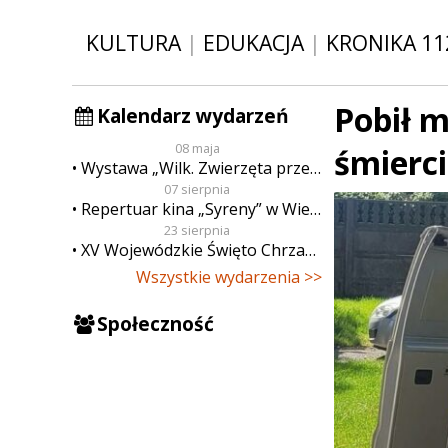
KULTURA
|
EDUKACJA
|
KRONIKA 11
Pobił m
Kalendarz wydarzeń
08 maja
śmierc
Wystawa „Wilk. Zwierzęta przeklęte”
07 sierpnia
Repertuar kina „Syreny” w Wieluniu w dn. od 7 do 13 sierpnia
23 sierpnia
XV Wojewódzkie Święto Chrzanu
Wszystkie wydarzenia >>
Społeczność